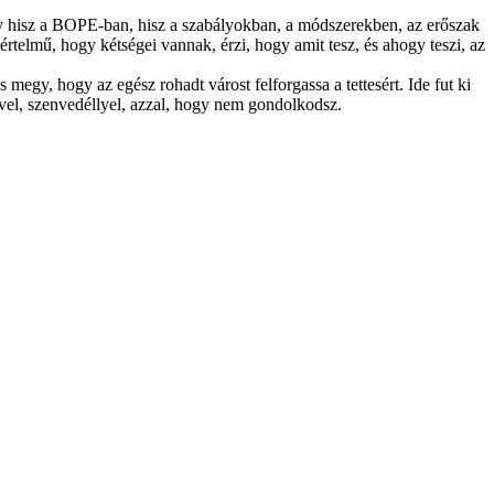
y hisz a BOPE-ban, hisz a szabályokban, a módszerekben, az erőszak
telmű, hogy kétségei vannak, érzi, hogy amit tesz, és ahogy teszi, az
egy, hogy az egész rohadt várost felforgassa a tettesért. Ide fut ki
vel, szenvedéllyel, azzal, hogy nem gondolkodsz.