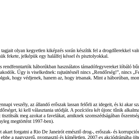
tagjait olyan kegyetlen kiképzés során készítik fel a drogdílerekkel v
k fekete, jelképük egy halálfej késsel és pisztolyokkal.
s rendfenntartók háborúkban használatos támadófegyvereket lóbáló bű
akodók. Úgy is viselkednek: rajtaütésnél nincs „Rendőrség!”, nincs „Fe
lguk, hogy védjenek, hanem az, hogy irtsanak. Mint a háborúban, mon
api veszély, az állandó erőszak lassan felőrli az idegeit, és ki akar sz
dőrséget, ki kell választania utódját. A pozícióra két újonc tűnik alka
get: tisztítsák meg azokat a favelákat, amiknek szomszédságában őszents
ényleg megtörtént 1997-ben).
 akart forgatni a Rio De Janeirót emésztő drog-, erőszak- és korrupc
ért ebbe a nagyszerű, nyomasztó és kíméletlen, 2007-es akciódrámába ölt