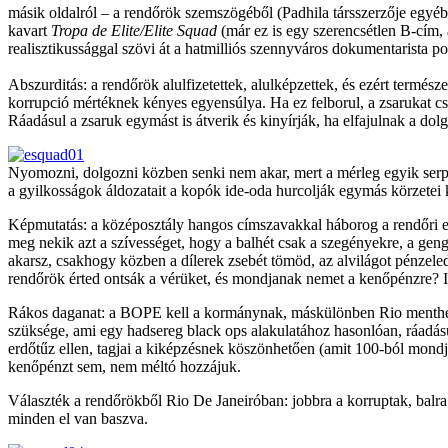
másik oldalról – a rendőrök szemszögéből (Padhila társszerzője egyé
kavart
Tropa de Elite/Elite Squad
(már ez is egy szerencsétlen B-cím, 
realisztikussággal szövi át a hatmilliós szennyváros dokumentarista por
Abszurditás: a rendőrök alulfizetettek, alulképzettek, és ezért termés
korrupció mértéknek kényes egyensúlya. Ha ez felborul, a zsarukat 
Ráadásul a zsaruk egymást is átverik és kinyírják, ha elfajulnak a dol
Nyomozni, dolgozni közben senki nem akar, mert a mérleg egyik serpeny
a gyilkosságok áldozatait a kopók ide-oda hurcolják egymás körzetei k
Képmutatás: a középosztály hangos címszavakkal háborog a rendőri erő
meg nekik azt a szívességet, hogy a balhét csak a szegényekre, a geng
akarsz, csakhogy közben a dílerek zsebét tömöd, az alvilágot pénzele
rendőrök érted ontsák a vérüket, és mondjanak nemet a kenőpénzre? 
Rákos daganat: a BOPE kell a kormánynak, máskülönben Rio menthetet
szüksége, ami egy hadsereg black ops alakulatához hasonlóan, ráadásu
erdőtűz ellen, tagjai a kiképzésnek köszönhetően (amit 100-ból mondj
kenőpénzt sem, nem méltó hozzájuk.
Választék a rendőrökből Rio De Janeiróban: jobbra a korruptak, balra
minden el van baszva.