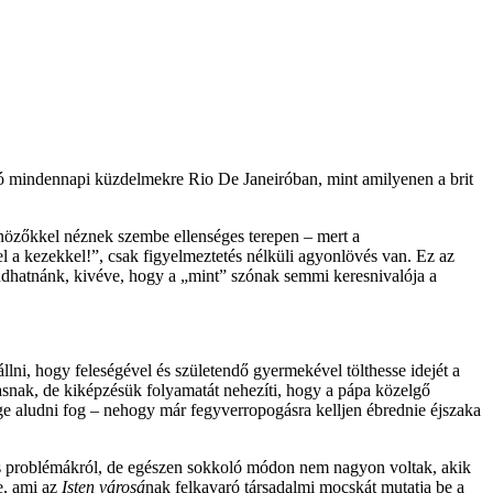
aló mindennapi küzdelmekre Rio De Janeiróban, mint amilyenen a brit
nözőkkel néznek szembe ellenséges terepen – mert a
l a kezekkel!”, csak figyelmeztetés nélküli agyonlövés van. Ez az
dhatnánk, kivéve, hogy a „mint” szónak semmi keresnivalója a
állni, hogy feleségével és születendő gyermekével tölthesse idejét a
lmasnak, de kiképzésük folyamatát nehezíti, hogy a pápa közelgő
ége aludni fog – nehogy már fegyverropogásra kelljen ébrednie éjszaka
iós problémákról, de egészen sokkoló módon nem nagyon voltak, akik
e, ami az
Isten városá
nak felkavaró társadalmi mocskát mutatja be a