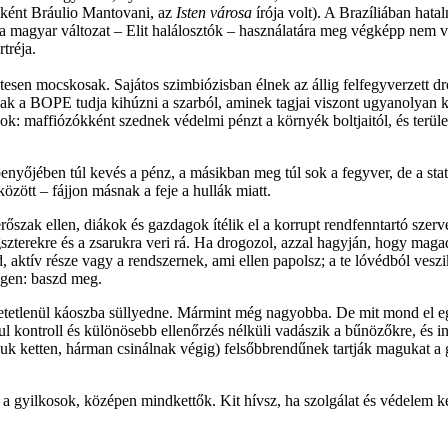
bként Bráulio Mantovani, az
Isten városa
írója volt). A Brazíliában hata
a magyar változat – Elit halálosztók – használatára meg végképp nem vis
tréja.
zetesen mocskosak. Sajátos szimbiózisban élnek az állig felfegyverzett 
csak a BOPE tudja kihúzni a szarból, aminek tagjai viszont ugyanolya
gok: maffiózókként szednek védelmi pénzt a környék boltjaitól, és terüle
őjében túl kevés a pénz, a másikban meg túl sok a fegyver, de a statisz
özött – fájjon másnak a feje a hullák miatt.
szak ellen, diákok és gazdagok ítélik el a korrupt rendfenntartó szerv
szterekre és a zsarukra veri rá. Ha drogozol, azzal hagyján, hogy maga
d, aktív része vagy a rendszernek, ami ellen papolsz; a te lóvédból ve
Igen: baszd meg.
lenül káoszba süllyedne. Mármint még nagyobba. De mit mond el egy v
l kontroll és különösebb ellenőrzés nélküli vadászik a bűnözőkre, és i
uk ketten, hárman csinálnak végig) felsőbbrendűnek tartják magukat a 
 a gyilkosok, középen mindkettők. Kit hívsz, ha szolgálat és védelem ke