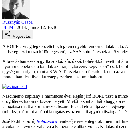
Rusznyák Csaba
FILM
·
2014. június 12. 16:36
Megosztás
A BOPE a világ legképzettebb, legkeményebb rendőri elitalakulata. A 
hadsereghez tartozó különleges erő, az SAS katonái esnek át. Szerelésü
A favelákban ezek a gyilkosokká, kínzókká, hóhérokká nevelt urbánu
nyomortelepeknek a bandák az urai, a „törvény képviselői” csak betol
egység nem olyan, mint a S.W.A.T., ezeknek a fickóknak nem az a do
mondatban. Ez, ilyen kurvaegyszerűen, az, ami: háború.
Nascimento kapitány a harmincas évei elején járó BOPE tiszt: a mindenn
drogdílerek halomra lövése helyett. Mielőtt azonban hátrahagyja a ren
látogatása miatt a kormányzó abszurd feladat elé állítja az elitegysé
(mindez, mármint a pápai látogatás és az emiatti agyrém tisztogatás t
José Padilha, az új
Robotzsaru
rendezője eredetileg dokumentumfilmet
arcukat és nevüket vállalva a kamerái elé álltak volna. Kutatásait ez