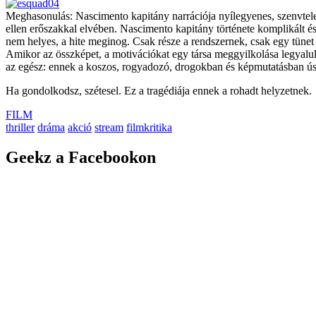
Meghasonulás: Nascimento kapitány narrációja nyílegyenes, szenvtel
ellen erőszakkal elvében. Nascimento kapitány története komplikált é
nem helyes, a hite meginog. Csak része a rendszernek, csak egy tünet
Amikor az összképet, a motivációkat egy társa meggyilkolása legyalulj
az egész: ennek a koszos, rogyadozó, drogokban és képmutatásban úsz
Ha gondolkodsz, szétesel. Ez a tragédiája ennek a rohadt helyzetnek.
FILM
thriller
dráma
akció
stream
filmkritika
Geekz a Facebookon