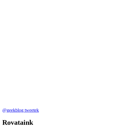
@geekblog tweetek
Rovataink