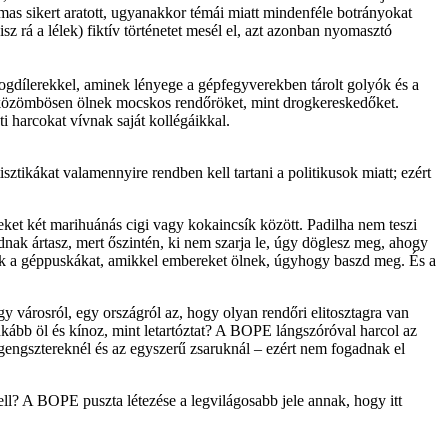
lmas sikert aratott, ugyanakkor témái miatt mindenféle botrányokat
z rá a lélek) fiktív történetet mesél el, azt azonban nyomasztó
drogdílerekkel, aminek lényege a gépfegyverekben tárolt golyók és a
n közömbösen ölnek mocskos rendőröket, mint drogkereskedőket.
ti harcokat vívnak saját kollégáikkal.
tikákat valamennyire rendben kell tartani a politikusok miatt; ezért
eket két marihuánás cigi vagy kokaincsík között. Padilha nem teszi
dnak ártasz, mert őszintén, ki nem szarja le, úgy döglesz meg, ahogy
szik a géppuskákat, amikkel embereket ölnek, úgyhogy baszd meg. És a
árosról, egy országról az, hogy olyan rendőri elitosztagra van
nkább öl és kínoz, mint letartóztat? A BOPE lángszóróval harcol az
gengsztereknél és az egyszerű zsaruknál – ezért nem fogadnak el
ll? A BOPE puszta létezése a legvilágosabb jele annak, hogy itt