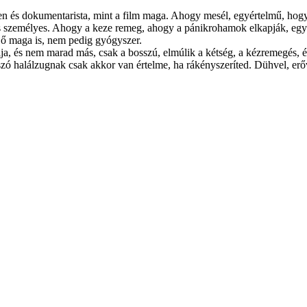
en és dokumentarista, mint a film maga. Ahogy mesél, egyértelmű, hog
s személyes. Ahogy a keze remeg, ahogy a pánikrohamok elkapják, egyér
 ő maga is, nem pedig gyógyszer.
a, és nem marad más, csak a bosszú, elmúlik a kétség, a kézremegés, és m
ó halálzugnak csak akkor van értelme, ha rákényszeríted. Dühvel, erő