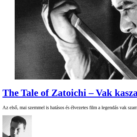
The Tale of Zatoichi – Vak kasza
Az első, mai szemmel is hatásos és élvezetes film a legendás vak szam