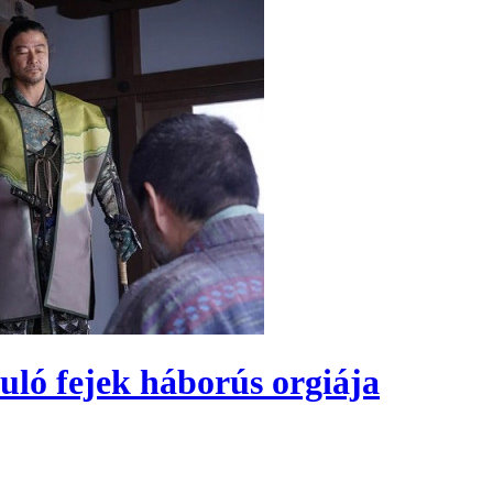
uló fejek háborús orgiája