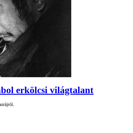
bol erkölcsi világtalant
urájról.