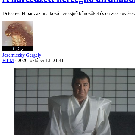
Detective Hibari: az unatkozó hercegnő bűnözőket és összeesküvéseke
Jezerniczky Gergely
FILM
·
2020. október 13. 21:31