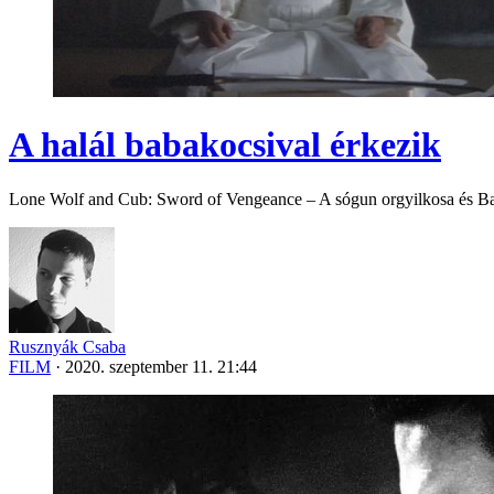
A halál babakocsival érkezik
Lone Wolf and Cub: Sword of Vengeance – A sógun orgyilkosa és Ba
Rusznyák Csaba
FILM
·
2020. szeptember 11. 21:44