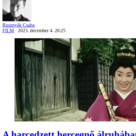
Rusznyák Csaba
FILM
·
2023. december 4. 20:25
A harcedzett hercegnő álruhába