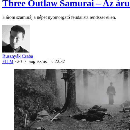
Three Outlaw Samurai – Az áru
Három szamuráj a népet nyomorgató feudalista rendszer ellen.
Rusznyák Csaba
FILM
·
2017. augusztus 11. 22:37