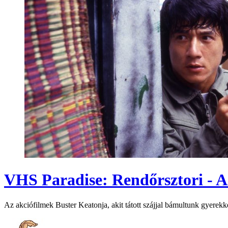
VHS Paradise: Rendőrsztori - Az
Az akciófilmek Buster Keatonja, akit tátott szájjal bámultunk gyerekk