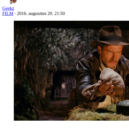
Geekz
FILM
·
2016. augusztus 20. 21:50