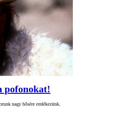
 a pofonokat!
orunk nagy hősére emlékezünk.