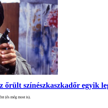
 őrült színészkaszkadőr egyik le
ént (és még most is).