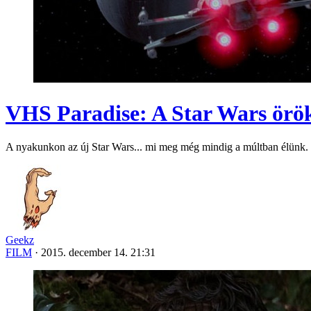
VHS Paradise: A Star Wars örö
A nyakunkon az új Star Wars... mi meg még mindig a múltban élünk. 
Geekz
FILM
·
2015. december 14. 21:31