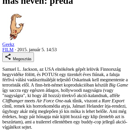
más néven: préda
Geekz
FILM
·
2015. január 5. 14:53
Megosztás
Samuel L. Jackson, az USA elnökének gépét lelövik Finnország
hegyvidéke fölött, és POTUSt egy tizenkét éves fiúnak, a faluja
férfivá válási vadászrituáléját teljesítő Oskarinak kell megmentenie a
terroristák elől. A finn-brit-német koprodukcióban készült
Big Game
így saccra egy egészen átlagos, hollywoodi nagyságra (vagy
"nagyságra", ki hogy áll hozzá) törekvő akció-kalandnak, afféle
Cliffhanger
meets
Air Force One
-nak tűnik, viszont a
Rare Export
című, remek kis horrorkomédia atyja, Jalmari Helander írja-rendezi,
úgyhogy akár még meglepően jó kis móka is lehet belőle. Ami még
érdekes, hogy pár hónapja már kijött hozzá egy klip (lentebb azt is
beszúrtam), ami a trailerrel ellentétben egy buddy-cop jellegű akció-
vígjátékot sejtet.