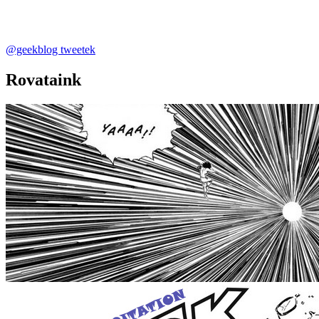
@geekblog tweetek
Rovataink