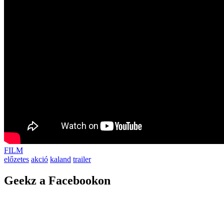
FILM
előzetes
akció
kaland
trailer
Geekz a Facebookon