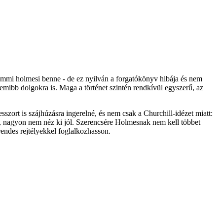
 semmi holmesi benne - de ez nyilván a forgatókönyv hibája és nem
lemibb dolgokra is. Maga a történet szintén rendkívül egyszerű, az
zort is szájhúzásra ingerelné, és nem csak a Churchill-idézet miatt:
őtt, nagyon nem néz ki jól. Szerencsére Holmesnak nem kell többet
rendes rejtélyekkel foglalkozhasson.