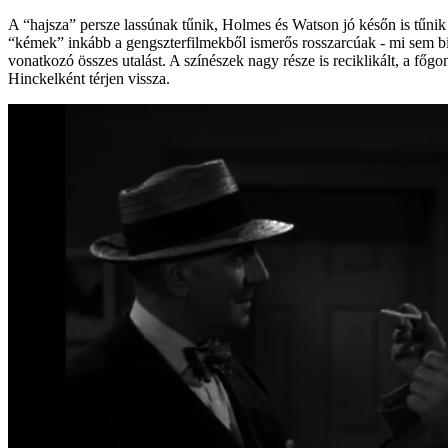
A “hajsza” persze lassúnak tűnik, Holmes és Watson jó későn is tűni
“kémek” inkább a gengszterfilmekből ismerős rosszarcúak - mi sem bi
vonatkozó összes utalást. A színészek nagy része is reciklikált, a 
Hinckelként térjen vissza.