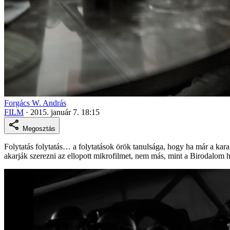
Forgács W. András
FILM
·
2015. január 7. 18:15
Megosztás
Folytatás folytatás… a folytatások örök tanulsága, hogy ha már a karak
akarják szerezni az ellopott mikrofilmet, nem más, mint a Birodalom h