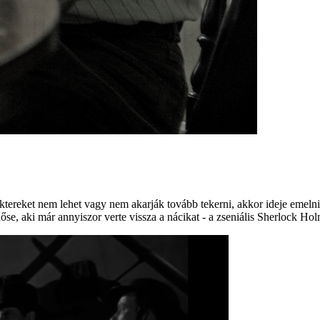
tereket nem lehet vagy nem akarják tovább tekerni, akkor ideje emelni a 
őse, aki már annyiszor verte vissza a nácikat - a zseniális Sherlock Hol