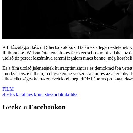
A futószalagon készült Sherlockok közül talán ez a legérdektelenebb: 
Rathbone-é. Watson értetlenebb - és feleslegesebb - mint valaha, az ös
utolsó tíz percet leszámítva semmi izgalom nincs benne, még korabeli
És a film utolsó jelenetének hurráoptimizmusa és demokráciába vetett 
mindez persze érthető, ha figyelembe vesszük a kort és az alternatívát
titkos ellenséges kémszervezetekkel meg efféle háborús propaganda-csa
FILM
sherlock holmes
krimi
stream
filmkritika
Geekz a Facebookon