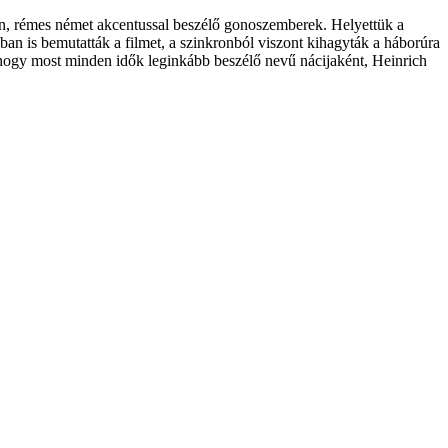
an, rémes német akcentussal beszélő gonoszemberek. Helyettük a
n is bemutatták a filmet, a szinkronból viszont kihagyták a háborúra
 hogy most minden idők leginkább beszélő nevű nácijaként, Heinrich