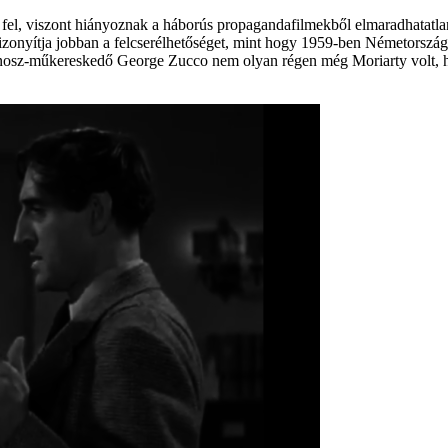
k fel, viszont hiányoznak a háborús propagandafilmekből elmaradhatatl
zonyítja jobban a felcserélhetőséget, mint hogy 1959-ben Németországba
főgonosz-műkereskedő George Zucco nem olyan régen még Moriarty volt,