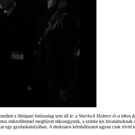
llett a filmipari futószalag sem áll le: a
Sherlock Holmes és a titkos f
tos mikrofilmmel megbízott titkosügynök, a szürke kis hivatalnoknak 
kat egy gyufaskatulyában. A titokzatos kémhálózatot ugyan csak rövid id