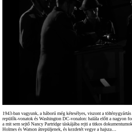
1943-ban vagyunk, a háború még kétesélyes, viszont a tölténygyártás me
repülők-vonatok és Washington DC-vonalon: halála előtt a nagyon fon
a mit sem sejtő Nancy Partridge táskájába rejti a titkos dokumentumo
Holmes és Watson átrepüljenek, és kezdetét vegye a hajsza…