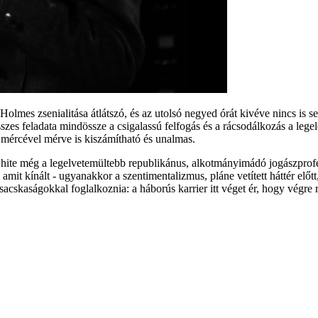
Holmes zsenialitása átlátszó, és az utolsó negyed órát kivéve nincs is
szes feladata mindössze a csigalassú felfogás és a rácsodálkozás a lege
 mércével mérve is kiszámítható és unalmas.
hite még a legelvetemültebb republikánus, alkotmányimádó jogászprofess
, amit kínált - ugyanakkor a szentimentalizmus, pláne vetített háttér el
cskaságokkal foglalkoznia: a háborús karrier itt véget ér, hogy végre 