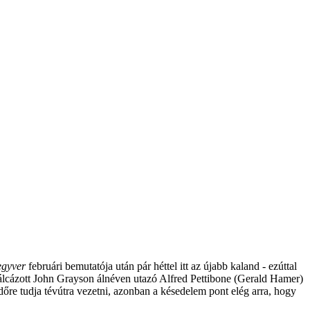
egyver
februári bemutatója után pár héttel itt az újabb kaland - ezúttal
álcázott John Grayson álnéven utazó Alfred Pettibone (Gerald Hamer)
őre tudja tévútra vezetni, azonban a késedelem pont elég arra, hogy