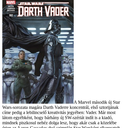
A Marvel második új Star
Wars-sorozata magára Darth Vaderre koncentrál, első sztorijának
címe pedig a lebilincselő kreativitás jegyében: Vader. Már most
látom egyébként, hogy bárhány új SW-szériát indít is a kiadó,
mindnek piszkosul nehéz dolga lesz, hogy akár csak a közelébe
érjen az Aaron-Cassaday duó szimplán Star Warsként elkeresztelt