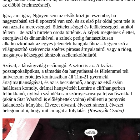
az előbbi értelmezésnél).
Igaz, ami igaz, Nguyen sem az elsők közt jut eszembe, ha
nagyszabású sci-fi eposzról van szó, és az első pár oldal pont tele is
van azzal a merevséggel, ötlettelenséggel és felületességgel, amitől
féltem – de aztán hirtelen csoda történik. A képek megtelnek élettel,
energiával és dinamikával, a színek pedig fantasztikusan
alkalmazkodnak az egyes jelenetek hangulatához – legyen szó a
világpusztító szekvencia sötétes-pirosas árnyalatairól vagy a rideg,
magányos kékséggel ábrázolt szellemkolóniáról.
Szóval, a látványvilág elsőrangú. A sztori is az. A kvázi-
posztapokaliptikus, a támadás óta hanyatlással és félelemmel teli
univerzum erőteljes kontrasztban áll Tim-21 gyermeki
árta(lma)tlanságával, és az is becsülendő, ahogy az első szám
halálosan komoly, drámai hangvételét Lemire a cliffhangerben
felbukkanó, nyilván szándékosan szörnyes-rusnya fejvadászokkal
(akár a Star Warsból is előléphettek volna) elbillenti a ponyvás
kalandozás irányába. Élvezet olvasni, élvezet ránézni, élvezet
belegondolni, hogy mit tartogat a folytatás.
(Rusznyák Csaba)