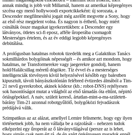
annak mindig is jobb volt Millarnál, hanem az amerikai képregényes
szcéna egy menő hollywoodi exportcikkeként: új sorozata, a
Descender megfilmesítési jogait még azelőtt megvette a Sony, hogy
az első rész megjelent volna. És nagyon is érthető, hogy miért
csinálták össze magukat igyekezetükben: a Descender egy
látványos, ötletes sci-fi eposz, afféle űroperába csomagolt
Mesterséges értelem, és az év eddigi legjobb képregényes
debütálása.
A prológusban hatalmas robotok tizedelik meg a Galaktikus Tanács
sokmilliárdos bolygóinak népességét – és amikor azt mondom, hogy
hatalmas, ne Transformerekre vagy jaegerekre gondolj, hanem
hold/Halálcsillag méretű dögökre. Tíz évvel és a mesterséges
intelligenciák törvényen kívül helyezésével később egy balestben
kipusztult, távoli bányászkolónián felébred évtizedes álmából a Tim-
21 nevű gyerekrobot, akinek kódexe (kb.: robot-DNS) rejtélyesen
sok hasonlóságot mutat a világból az első támadás óta eltűnt, népirtó
óriásgépekkel. A naiv, szüleit kereső, ártatlan-mint-a-ma-született-
bárány Tim-21 azonnal robotgyűlölő, bolygóközi fejvadászok
prédájává válik.
Szimpatikus az az alázat, amellyel Lemire felismerte, hogy egy ilyen
történetnek jobb, ha nem vállalja be a rajzolását – nehezen tudok
elképzelni egy űroperát az ő látványvilágával (persze az is lehet,
hogy simán csak nem ért rá, de én azért önkényesen maradok ennél