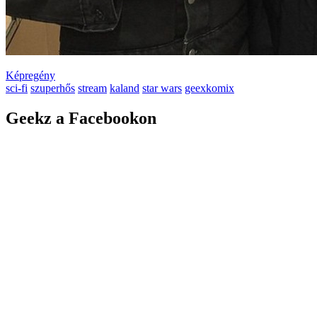
Képregény
sci-fi
szuperhős
stream
kaland
star wars
geexkomix
Geekz a Facebookon