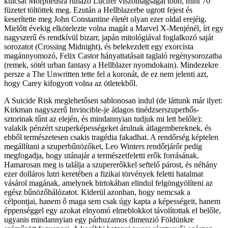
kulcsát Morpheusra ruházó Lucifer viszontagságai több, mint 70
füzetet töltöttek meg. Ezután a Hellblazerbe ugrott fejest és
keserítette meg John Constantine életét olyan ezer oldal erejéig.
Mielőtt évekig elkötelezte volna magát a Marvel X-Menjénél, írt egy
nagyszerű és rendkívül bizarr, japán mitológiával foglalkozó saját
sorozatot (Crossing Midnight), és belekezdett egy exorcista
magánnyomozó, Felix Castor hányattatásait taglaló regénysorozatba
(remek, sötét urban fantasy a Hellblazer nyomdokain). Mindezekre
persze a The Unwritten tette fel a koronát, de ez nem jelenti azt,
hogy Carey kifogyott volna az ötletekből.
A Suicide Risk meglehetősen sablonosan indul (de láttunk már ilyet:
Kirkman nagyszerű Invincible-je átlagos tinédzserszuperhős-
sztorinak tűnt az elején, és mindannyian tudjuk mi lett belőle):
valakik pénzért szuperképességeket árulnak átlagembereknek, és
ebből természetesen csakis tragédia fakadhat. A rendőrség képtelen
megállítani a szuperbűnözőket, Leo Winters rendőrjárőr pedig
megfogadja, hogy utánajár a természetfeletti erők forrásának.
Hamarosan meg is találja a szupererőkkel seftelő párost, és néhány
ezer dolláros lutri keretében a fizikai törvények feletti hatalmat
vásárol magának, amelynek birtokában elindul felgöngyölíteni az
egész bűnözőhálózatot. Kiderül azonban, hogy nemcsak a
célpontjai, hanem ő maga sem csak úgy kapta a képességeit, hanem
éppenséggel egy azokat elnyomó elmeblokkot távolítottak el belőle,
ugyanis mindannyian egy párhuzamos dimenzió Földünkre