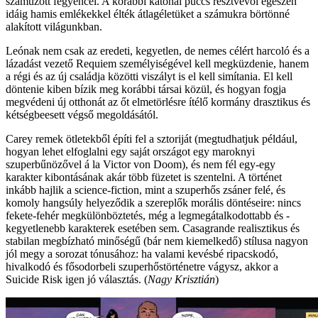
száműzött fegyencei. A korábbi katonai puccs résztvevői egészen
idáig hamis emlékekkel élték átlagéletüket a számukra börtönné
alakított világunkban.
Leónak nem csak az eredeti, kegyetlen, de nemes célért harcoló és a
lázadást vezető Requiem személyiségével kell megküzdenie, hanem
a régi és az új családja közötti viszályt is el kell simítania. El kell
döntenie kiben bízik meg korábbi társai közül, és hogyan fogja
megvédeni új otthonát az őt elmetörlésre ítélő kormány drasztikus és
kétségbeesett végső megoldásától.
Carey remek ötletekből építi fel a sztoriját (megtudhatjuk például,
hogyan lehet elfoglalni egy saját országot egy maroknyi
szuperbűnözővel á la Victor von Doom), és nem fél egy-egy
karakter kibontásának akár több füzetet is szentelni. A történet
inkább hajlik a science-fiction, mint a szuperhős zsáner felé, és
komoly hangsúly helyeződik a szereplők morális döntéseire: nincs
fekete-fehér megkülönböztetés, még a legmegátalkodottabb és -
kegyetlenebb karakterek esetében sem. Casagrande realisztikus és
stabilan megbízható minőségű (bár nem kiemelkedő) stílusa nagyon
jól megy a sorozat tónusához: ha valami kevésbé ripacskodó,
hivalkodó és fősodorbeli szuperhőstörténetre vágysz, akkor a
Suicide Risk igen jó választás. (
Nagy Krisztián
)