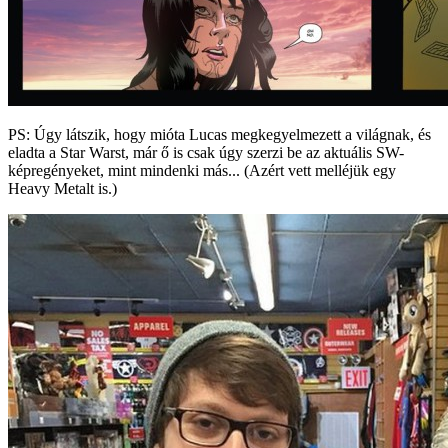
PS: Úgy látszik, hogy mióta Lucas megkegyelmezett a világnak, és
eladta a Star Warst, már ő is csak úgy szerzi be az aktuális SW-
képregényeket, mint mindenki más... (Azért vett melléjük egy
Heavy Metalt is.)