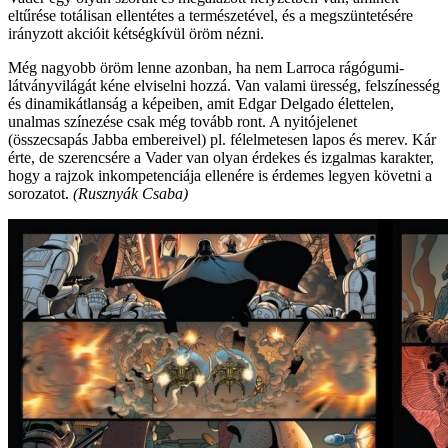
eltűrése totálisan ellentétes a természetével, és a megszüntetésére
irányzott akcióit kétségkívül öröm nézni.
Még nagyobb öröm lenne azonban, ha nem Larroca rágógumi-
látványvilágát kéne elviselni hozzá. Van valami üresség, felszínesség
és dinamikátlanság a képeiben, amit Edgar Delgado élettelen,
unalmas színezése csak még tovább ront. A nyitójelenet
(összecsapás Jabba embereivel) pl. félelmetesen lapos és merev. Kár
érte, de szerencsére a Vader van olyan érdekes és izgalmas karakter,
hogy a rajzok inkompetenciája ellenére is érdemes legyen követni a
sorozatot.
(Rusznyák Csaba)