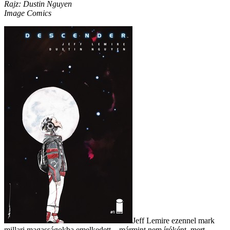
Rajz: Dustin Nguyen
Image Comics
Jeff Lemire ezennel mark
millari magasságokba emelkedett – mármint nem íróként, mert