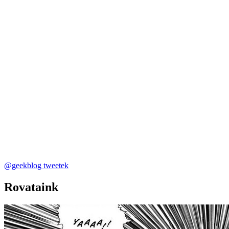
@geekblog tweetek
Rovataink