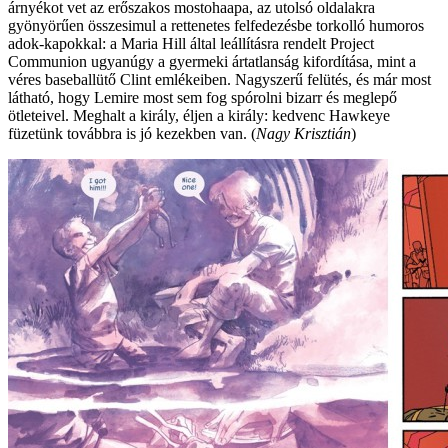
árnyékot vet az erőszakos mostohaapa, az utolsó oldalakra
gyönyörűen összesimul a rettenetes felfedezésbe torkolló humoros
adok-kapokkal: a Maria Hill által leállításra rendelt Project
Communion ugyanúgy a gyermeki ártatlanság kifordítása, mint a
véres baseballütő Clint emlékeiben. Nagyszerű felütés, és már most
látható, hogy Lemire most sem fog spórolni bizarr és meglepő
ötleteivel. Meghalt a király, éljen a király: kedvenc Hawkeye
füzetünk továbbra is jó kezekben van. (
Nagy Krisztián
)