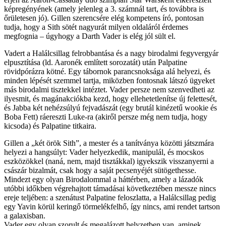
képregényének (amely jelenleg a 3. számnál tart, és továbbra is
őrületesen jó). Gillen szerencsére elég kompetens író, pontosan
tudja, hogy a Sith sötét nagyurát milyen oldaláról érdemes
megfognia – úgyhogy a Darth Vader is elég jól sült el.
Vadert a Halálcsillag felrobbantása és a nagy birodalmi fegyvergyár
elpusztítása (ld. Aaronék említett sorozatát) után Palpatine
rövidpórázra kötné. Egy tábornok parancsnoksága alá helyezi, és
minden lépését szemmel tartja, miközben fontosnak látszó ügyeket
más birodalmi tisztekkel intéztet. Vader persze nem szenvedheti az
ilyesmit, és magánakciókba kezd, hogy ellehetetlenítse új felettesét,
és Jabba két nehézsúlyú fejvadászát (egy brutál kinézetű wookie és
Boba Fett) ráereszti Luke-ra (akiről persze még nem tudja, hogy
kicsoda) és Palpatine titkaira.
Gillen a „két örök Sith”, a mester és a tanítványa közötti játszmára
helyezi a hangsúlyt: Vader helyezkedik, manipulál, és mocskos
eszközökkel (naná, nem, majd tisztákkal) igyekszik visszanyerni a
császár bizalmát, csak hogy a saját pecsenyéjét sütögethesse.
Mindezt egy olyan Birodalommal a háttérben, amely a lázadók
utóbbi időkben végrehajtott támadásai következtében messze nincs
ereje teljében: a szenátust Palpatine feloszlatta, a Halálcsillag pedig
egy Yavin körül keringő törmelékfelhő, így nincs, ami rendet tartson
a galaxisban.
Vader egy olyan szorult és megalázott helyzetben van, aminek