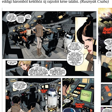
eddigi háromból kettőhöz új rajzolót kéne találni.
(Rusznyák Csaba)