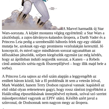
A Marvel harmadik új Star
Wars-sorozata. A képlet mostanra végleg egyértelmű: a Star Wars a
zászlóshajú, a zajos-látványos-kalandos űropera, a Darth Vader és a
Princess Leia pedig a szembenálló háborús felek egy-egy oldalát
mutatja be, azoknak egy-egy prominens vezéralakján keresztül. Jó
koncepció, és mivel ugye mindhárom sorozat ugyanabban az
időszakban játszódik, szépen kiegészítik egymást (az még kérdés,
hogy az áprilisban induló negyedik sorozat, a Kanen – a Rebels
című animációs széria egyik főszereplőjével – hogy illik majd bele a
sorba).
A Princess Leia sajnos az első szám alapján a leggyengébb az
említett három közül, bár a fő problémák itt sem a veterán íróval,
Mark Waiddel, hanem Terry Dodson rajzaival vannak: kapásból az
első oldal olyan rettenetesen gagyi, hogy rossz ránézni (egyébként a
Halálcsillag elpusztításának ünneplésével nyitunk, szóval szó szerint
másodpercekkel vagyunk az EPIV után). Később azért javul a
színvonal, de Dodsonnak nem nagyon megy az űropera.