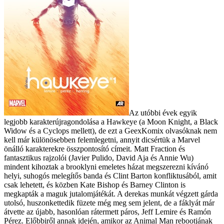
Az utóbbi évek egyik
legjobb karakterújragondolása a Hawkeye (a Moon Knight, a Black
Widow és a Cyclops mellett), de ezt a GeexKomix olvasóknak nem
kell már különösebben felemlegetni, annyit dicsértük a Marvel
önálló karakterekre összpontosító címeit. Matt Fraction és
fantasztikus rajzolói (Javier Pulido, David Aja és Annie Wu)
mindent kihoztak a brooklyni emeletes házat megszerezni kívánó
helyi, suhogós melegítős banda és Clint Barton konfliktusából, amit
csak lehetett, és közben Kate Bishop és Barney Clinton is
megkapták a maguk jutalomjátékát. A derekas munkát végzett gárda
utolsó, huszonkettedik füzete még meg sem jelent, de a fáklyát már
átvette az újabb, hasonlóan rátermett páros, Jeff Lemire és Ramón
Pérez. Előbbiről annak idején, amikor az Animal Man rebootjának