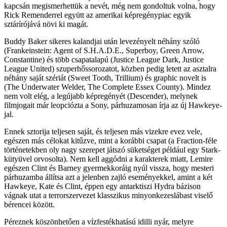
kapcsán megismerhettük a nevét, még nem gondoltuk volna, hogy
Rick Remenderrel együtt az amerikai képregénypiac egyik
sztárírójává növi ki magát.
Buddy Baker sikeres kalandjai után levezényelt néhány szóló
(Frankeinstein: Agent of S.H.A.D.E., Superboy, Green Arrow,
Constantine) és több csapatalapú (Justice League Dark, Justice
League United) szuperhőssorozatot, közben pedig letett az asztalra
néhány saját szériát (Sweet Tooth, Trillium) és graphic novelt is
(The Underwater Welder, The Complete Essex County). Mindez
nem volt elég, a legújabb képregényét (Descender), melynek
filmjogait már leopciózta a Sony, párhuzamosan írja az új Hawkeye-
jal.
Ennek sztorija teljesen saját, és teljesen más vizekre evez vele,
egészen más célokat kitűzve, mint a korábbi csapat (a Fraction-féle
történetekben oly nagy szerepet játszó süketséget például egy Stark-
kütyüvel orvosolta). Nem kell aggódni a karakterek miatt, Lemire
egészen Clint és Barney gyermekkoráig nyúl vissza, hogy mesteri
párhuzamba állítsa azt a jelenben zajló eseményekkel, amint a két
Hawkeye, Kate és Clint, éppen egy antarktiszi Hydra bázison
vágnak utat a terrorszervezet klasszikus minyonkezeslábast viselő
bérencei között.
Péreznek köszönhetően a vízfestékhatású idilli nyár, melyre