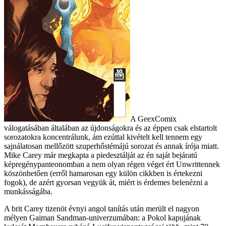
A GeexComix
válogatásában általában az újdonságokra és az éppen csak elstartolt
sorozatokra koncentrálunk, ám ezúttal kivételt kell tennem egy
sajnálatosan mellőzött szuperhőstémájú sorozat és annak írója miatt.
Mike Carey már megkapta a piedesztálját az én saját bejáratú
képregénypanteonomban a nem olyan régen véget ért Unwrittennek
köszönhetően (erről hamarosan egy külön cikkben is értekezni
fogok), de azért gyorsan vegyük át, miért is érdemes belenézni a
munkásságába.
A brit Carey tizenöt évnyi angol tanítás után merült el nagyon
mélyen Gaiman Sandman-univerzumában: a Pokol kapujának