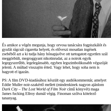
És amikor a végén megunja, hogy orvosa tanácsára fogpiszkálót és
gyufát rágcsál cigaretta helyett, és előveszi mosatlan ingének
zsebéből azt a ki tudja hány hónapja/éve ott tartogatott egyetlen szál
meggörbült, megroggyant nikotinrudat, az a noirok egyik
legegyszerűbb, legelegánsabb, egyben legszimbolikusabb végszóját
jelenti. A múltad visszajön érted. Vagy lehet, hogy soha nem is
hagyott el igazán.
PS: A film DVD-kiadásához készült egy audiókommentár, amelyet
Eddie Muller noir-szakértő mellett (mindenkinek nagyon ajánlom
Dark City – The Lost World of Film Noir
című könyvét) maga
James fucking Ellroy dumál végig. Finoman szólva kötelező
tananyag.