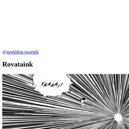
@geekblog tweetek
Rovataink