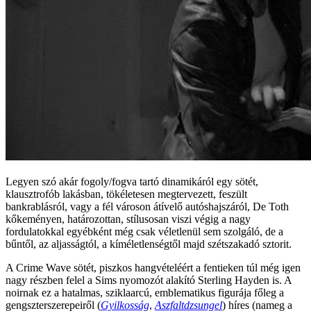
Legyen szó akár fogoly/fogva tartó dinamikáról egy sötét,
klausztrofób lakásban, tökéletesen megtervezett, feszült
bankrablásról, vagy a fél városon átívelő autóshajszáról, De Toth
kőkeményen, határozottan, stílusosan viszi végig a nagy
fordulatokkal egyébként még csak véletlenül sem szolgáló, de a
bűntől, az aljasságtól, a kíméletlenségtől majd szétszakadó sztorit.
A Crime Wave sötét, piszkos hangvételéért a fentieken túl még igen
nagy részben felel a Sims nyomozót alakító Sterling Hayden is. A
noirnak ez a hatalmas, sziklaarcú, emblematikus figurája főleg a
gengszterszerepeiről (
Gyilkosság
,
Aszfaltdzsungel
) híres (nameg a