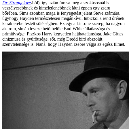
Dr. Strangelove
-ból), így aztán furcsa még a szokásosnál is
veszélyesebbnek és kíméletlenebbnek látni éppen egy zsaru
bőrében. Sims azonban maga is fenyegetést jelent Steve számára,
úgyhogy Hayden természetesen magánkívül lubickol a rend őrének
karakterébe festett sötétségben. Ez egy all-in-one szerep, ha nagyon
akarom, simán levezethető belőle Bud White állatiassága és
primitívsége, Piszkos Harry kegyetlen hajthatatlansága, Jake Gittes
cinizmusa és gyűröttsége, sőt, még Dredd bíró abszolút
szenvtelensége is. Naná, hogy Hayden zsebre vágja az egész filmet.