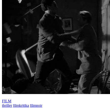
FILM
thriller
filmkritika
filmnoir