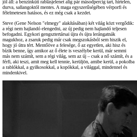
jól áll: a benzinkúti rablásjelenet alig pár másodpercig tart, hirtelen,
durva, sallangoktól mentes. A maga egyszerűségében vérporfi és
félelmetesen hatásos, és ez még csak a kezdet.
Steve (Gene Nelson "elmegy" alakításában) két világ közt vergődik:
a régi nem hajlandó elengedni, az új pedig nem hajlandó teljesen
befogadni. Egykori gengsztertársai újra és újra lerángatnák
magukhoz, a zsaruk pedig már csak megszokásból sem hiszik el,
hogy jó útra tért. Mentőöve a felesége, ő az egyetlen, aki hisz és
bízik benne, így amikor az ő élete is veszélybe kerül, már semmi
más nem számít, sem a régi világ, sem az új – csak a nő számít, és a
férfi, aki teszi, amit meg kell tennie, kerüljön, amibe kerül, a pokolba
a rablókkal, a gyilkosokkal, a kopókkal, a világgal, mindennel és
mindenkivel.