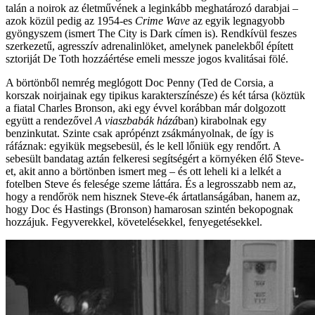
talán a noirok az életművének a leginkább meghatározó darabjai –
azok közül pedig az 1954-es
Crime Wave
az egyik legnagyobb
gyöngyszem (ismert The City is Dark címen is). Rendkívül feszes
szerkezetű, agresszív adrenalinlöket, amelynek panelekből épített
sztoriját De Toth hozzáértése emeli messze jogos kvalitásai fölé.
A börtönből nemrég meglógott Doc Penny (Ted de Corsia, a
korszak noirjainak egy tipikus karakterszínésze) és két társa (köztük
a fiatal Charles Bronson, aki egy évvel korábban már dolgozott
együtt a rendezővel
A viaszbabák házá
ban) kirabolnak egy
benzinkutat. Szinte csak aprópénzt zsákmányolnak, de így is
ráfáznak: egyikük megsebesül, és le kell lőniük egy rendőrt. A
sebesült bandatag aztán felkeresi segítségért a környéken élő Steve-
et, akit anno a börtönben ismert meg – és ott leheli ki a lelkét a
fotelben Steve és felesége szeme láttára. És a legrosszabb nem az,
hogy a rendőrök nem hisznek Steve-ék ártatlanságában, hanem az,
hogy Doc és Hastings (Bronson) hamarosan szintén bekopognak
hozzájuk. Fegyverekkel, követelésekkel, fenyegetésekkel.