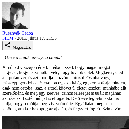
Rusznyák Csaba
FILM
·
2015. július 17. 21:35
Megosztás
„Once a crook, always a crook.”
A múltad visszajön érted. Hiába hiszed, hogy magad mögött
hagytad, hogy leszámoltál vele, hogy továbbléptél. Megkeres, eléd
áll, pofán ver, és azt mondja: hozzám tartozol. Ostoba vagy, ha
másképp gondoltad. Steve Lacey, az alvilág egykori sofőrje minden,
csak nem ostoba: igaz, a sittről kijövet új életet kezdett, munkába állt
szerelőként, és még egy kedves, csinos feleséget is talált magának,
aki ráadásul sötét múltját is elfogadta. De Steve legbelül akkor is
tudja, hogy a múltja még visszajön érte. Egyáltalán meg sem
lepődik, amikor bekopog az ajtaján, és fegyvert fog rá. Szinte várta.