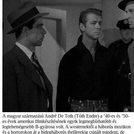
A magyar származású André De Toth (Tóth Endre) a ’40-es és ’50-
es évek amerikai filmkészítésének egyik legmegbízhatóbb és
legtehetségesebb B-gyárosa volt. A westernektől a háborús mozikon
és a horrorokon át a hidegháborús thrillerekig csinált mindent, de