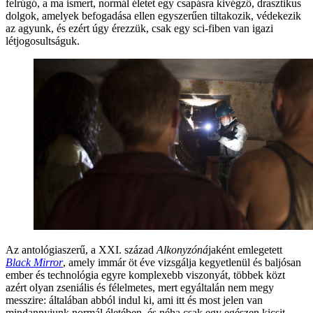
felrúgó, a ma ismert, normál életet egy csapásra kivégző, drasztikus
dolgok, amelyek befogadása ellen egyszerűen tiltakozik, védekezik
az agyunk, és ezért úgy érezzük, csak egy sci-fiben van igazi
létjogosultságuk.
Az antológiaszerű, a XXI. század
Alkonyzóná
jaként emlegetett
Black Mirror
, amely immár öt éve vizsgálja kegyetlenül és baljósan
ember és technológia egyre komplexebb viszonyát, többek közt
azért olyan zseniális és félelmetes, mert egyáltalán nem megy
messzire: általában abból indul ki, ami itt és most jelen van
mindannyiunk normál életében, és néha csak egy egészen kicsit