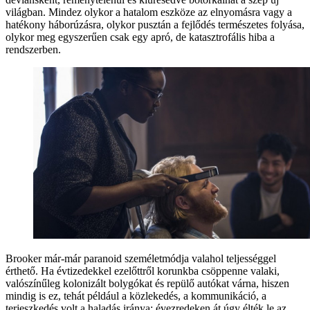
világban. Mindez olykor a hatalom eszköze az elnyomásra vagy a
hatékony háborúzásra, olykor pusztán a fejlődés természetes folyása,
olykor meg egyszerűen csak egy apró, de katasztrofális hiba a
rendszerben.
Brooker már-már paranoid személetmódja valahol teljességgel
érthető. Ha évtizedekkel ezelőttről korunkba csöppenne valaki,
valószínűleg kolonizált bolygókat és repülő autókat várna, hiszen
mindig is ez, tehát például a közlekedés, a kommunikáció, a
terjeszkedés volt a haladás iránya: évezredeken át úgy élték le az