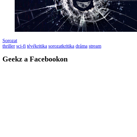
Sorozat
thriller
sci-fi
tévékritika
sorozatkritika
dráma
stream
Geekz a Facebookon