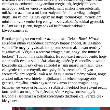
életüket az emberek, hogy amikor meghaltak, legfeljebb kicsit
nagyobb hajók és városok épültek, mint amikor megszületettek,
miközben azonban a mi korosztályunk felnőtt, a világ analógról
digitálisra váltott. Ez egy egész másfajta technológiai forradalom,
mint amihez az emberiség eddig hozzászokott, és sokkal gyorsabb
is. Ami azt is jelenti, hogy sokkal beláthatatlanabbak a
következményei.
Brooker pedig sosem volt az az optimista lélek: a
Black Mirror
epizódjai ritkán végződnek nemhogy happy enddel, de legalább
valamiféle megnyugvással, kompromisszummal, a „van remény”
sugallatával. Végül is a sorozat szlogenje az, hogy „the future is
broken”. Tudod, mire számíthatsz. És épp ezért megdöbbentő, hogy
a harmadik évad a sok kilátástalanság, sötétség és morális pusztulat
közepette szállít egy olyan epizódot is, ami másról sem szól, csak
életigenlésről, reményről, melegségről és szeretetről. Olyan
szeretetről, ami legyőzi akár a halált is. Furcsa élmény: várod, hogy
a sztori mikor vesz hirtelen hajtűkanyart a lehető legnagyobb
geciség irányába, aztán egyszer csak azon kapod magad, hogy
bambán vigyorogva bámulod a stáblistát. Feelgod (egyébként pedig
fantasztikusan megírt és eljátszott, sőt az egész sorozat egyik
legjobbja) sebtapasz a torkot szorongató disztópiákra. Persze csak
ideiglenes.