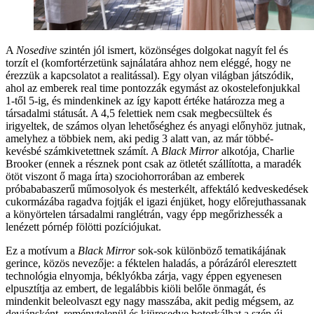
A
Nosedive
szintén jól ismert, közönséges dolgokat nagyít fel és
torzít el (komfortérzetünk sajnálatára ahhoz nem eléggé, hogy ne
érezzük a kapcsolatot a realitással). Egy olyan világban játszódik,
ahol az emberek real time pontozzák egymást az okostelefonjukkal
1-től 5-ig, és mindenkinek az így kapott értéke határozza meg a
társadalmi státusát. A 4,5 felettiek nem csak megbecsültek és
irigyeltek, de számos olyan lehetőséghez és anyagi előnyhöz jutnak,
amelyhez a többiek nem, aki pedig 3 alatt van, az már többé-
kevésbé számkivetettnek számít. A
Black Mirror
alkotója, Charlie
Brooker (ennek a résznek pont csak az ötletét szállította, a maradék
ötöt viszont ő maga írta) szociohorrorában az emberek
próbababaszerű műmosolyok és mesterkélt, affektáló kedveskedések
cukormázába ragadva fojtják el igazi énjüket, hogy előrejuthassanak
a könyörtelen társadalmi ranglétrán, vagy épp megőrizhessék a
lenézett pórnép fölötti pozíciójukat.
Ez a motívum a
Black Mirror
sok-sok különböző tematikájának
gerince, közös nevezője: a féktelen haladás, a pórázáról eleresztett
technológia elnyomja, béklyókba zárja, vagy éppen egyenesen
elpusztítja az embert, de legalábbis kiöli belőle önmagát, és
mindenkit beleolvaszt egy nagy masszába, akit pedig mégsem, az
deviánsként, reménytelenül és kiüresedve botorkálhat a szép új