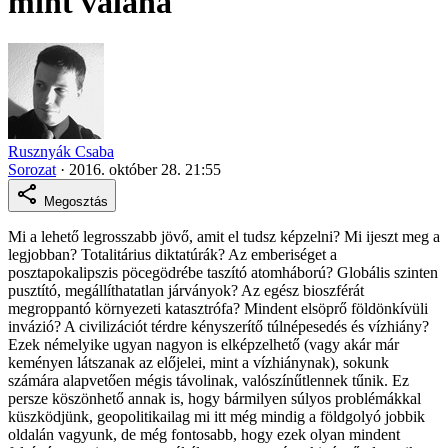
mint valaha
Rusznyák Csaba
Sorozat
·
2016. október 28. 21:55
Megosztás
Mi a lehető legrosszabb jövő, amit el tudsz képzelni? Mi ijeszt meg a
legjobban? Totalitárius diktatúrák? Az emberiséget a
posztapokalipszis pöcegödrébe taszító atomháború? Globális szinten
pusztító, megállíthatatlan járványok? Az egész bioszférát
megroppantó környezeti katasztrófa? Mindent elsöprő földönkívüli
invázió? A civilizációt térdre kényszerítő túlnépesedés és vízhiány?
Ezek némelyike ugyan nagyon is elképzelhető (vagy akár már
keményen látszanak az előjelei, mint a vízhiánynak), sokunk
számára alapvetően mégis távolinak, valószínűtlennek tűnik. Ez
persze köszönhető annak is, hogy bármilyen súlyos problémákkal
küszködjünk, geopolitikailag mi itt még mindig a földgolyó jobbik
oldalán vagyunk, de még fontosabb, hogy ezek olyan mindent