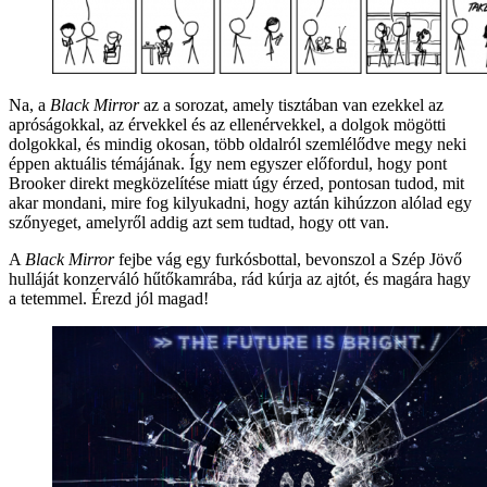
Na, a
Black Mirror
az a sorozat, amely tisztában van ezekkel az
apróságokkal, az érvekkel és az ellenérvekkel, a dolgok mögötti
dolgokkal, és mindig okosan, több oldalról szemlélődve megy neki
éppen aktuális témájának. Így nem egyszer előfordul, hogy pont
Brooker direkt megközelítése miatt úgy érzed, pontosan tudod, mit
akar mondani, mire fog kilyukadni, hogy aztán kihúzzon alólad egy
szőnyeget, amelyről addig azt sem tudtad, hogy ott van.
A
Black Mirror
fejbe vág egy furkósbottal, bevonszol a Szép Jövő
hulláját konzerváló hűtőkamrába, rád kúrja az ajtót, és magára hagy
a tetemmel. Érezd jól magad!