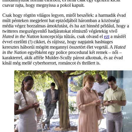
csavar rajta, hogy megnyissa a pokol kapuit.
Csak hogy rögtön világos legyen, miről beszélek: a harmadik évad
múlt pénteken megjelent hat epizódjából háromban a közösségi
média végez borzalmas ámokfutást, és ha azt hinnéd például, hogy a
twitteres megszégyenítő hadjáratokat rémisztő végletekig vivő
Hated in the Nation
koncepciója túlzás, csak olvasd el
ezt
a másfél
évvel ezelőtti (!) cikket, és rájössz, hogy napjaink hashtages
keresztes háborúi mögött megannyi összetört élet vegetál. A
Hated
in the Nation
egyébként egy police procedural két remek – női –
karakterrel, akik afféle Mulder-Scully párost alkotnak, és az évad
kínál még mellé cyberhorrort, románcot és thrillert is.