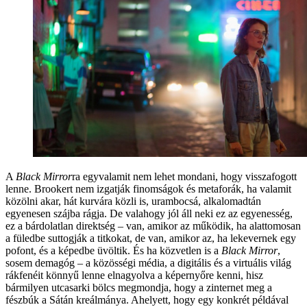
A
Black Mirror
ra egyvalamit nem lehet mondani, hogy visszafogott
lenne. Brookert nem izgatják finomságok és metaforák, ha valamit
közölni akar, hát kurvára közli is, urambocsá, alkalomadtán
egyenesen szájba rágja. De valahogy jól áll neki ez az egyenesség,
ez a bárdolatlan direktség – van, amikor az működik, ha alattomosan
a füledbe suttogják a titkokat, de van, amikor az, ha lekevernek egy
pofont, és a képedbe üvöltik. És ha közvetlen is a
Black Mirror
,
sosem demagóg – a közösségi média, a digitális és a virtuális világ
rákfenéit könnyű lenne elnagyolva a képernyőre kenni, hisz
bármilyen utcasarki bölcs megmondja, hogy a zinternet meg a
fészbúk a Sátán kreálmánya. Ahelyett, hogy egy konkrét példával