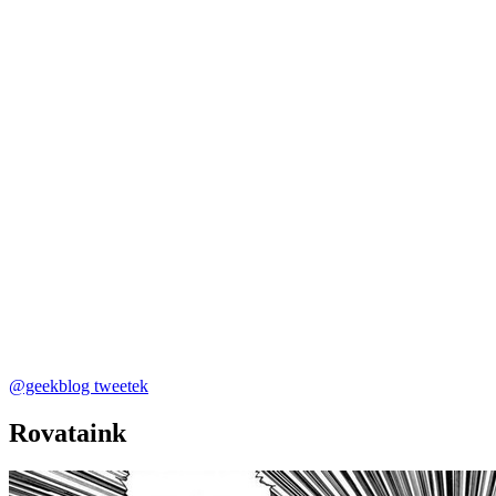
@geekblog tweetek
Rovataink