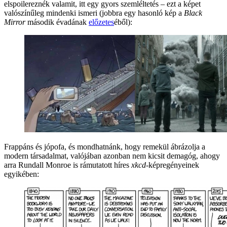
elspoilereznék valamit, itt egy gyors szemléltetés – ezt a képet
valószínűleg mindenki ismeri (jobbra egy hasonló kép a
Black
Mirror
második évadának
előzetes
éből):
Frappáns és jópofa, és mondhatnánk, hogy remekül ábrázolja a
modern társadalmat, valójában azonban nem kicsit demagóg, ahogy
arra Rundall Monroe is rámutatott híres
xkcd
-képregényeinek
egyikében: