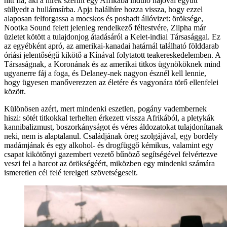
hitt fia, aki a hírek szerint egy Afrikába induló hajóval együtt
süllyedt a hullámsírba. Apja halálhíre hozza vissza, hogy ezzel
alaposan felforgassa a mocskos és poshadt állóvizet: öröksége,
Nootka Sound felett jelenleg rendelkező féltestvére, Zilpha már
üzletet kötött a tulajdonjog átadásáról a Kelet-indiai Társasággal. Ez
az egyébként apró, az amerikai-kanadai határnál található földdarab
óriási jelentőségű kikötő a Kínával folytatott teakereskedelemben. A
Társaságnak, a Koronának és az amerikai titkos ügynököknek mind
ugyanerre fáj a foga, és Delaney-nek nagyon észnél kell lennie,
hogy ügyesen manőverezzen az életére és vagyonára törő ellenfelei
között.
Különösen azért, mert mindenki eszetlen, pogány vadembernek
hiszi: sötét titkokkal terhelten érkezett vissza Afrikából, a pletykák
kannibalizmust, boszorkányságot és véres áldozatokat tulajdonítanak
neki, nem is alaptalanul. Családjának öreg szolgájával, egy bordély
madámjának és egy alkohol- és drogfüggő kémikus, valamint egy
csapat kikötőnyi gazembert vezető bűnöző segítségével felvértezve
veszi fel a harcot az örökségéért, miközben egy mindenki számára
ismeretlen cél felé terelgeti szövetségeseit.