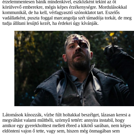
érzelemmentesen bánik mindenkivel, eszközként tekint az őt
körülvevő emberekre, mégis képes érzékenységre. Mordulásokkal
kommunikál, de ha kell, vérfagyasztó szónoklatot tart. Eszelős
vadállatként, puszta foggal marcangolja szét támadója torkát, de meg
tudja állítani lesújtó kezét, ha érdekei úgy kívánják.
Látomások kínozzák, vízbe fúlt holtakkal beszélget, lázasan keresi a
megváltást valami múltbéli, szörnyű tettért: annyira instabil, hogy
amikor egy gyerekholttest mellett ébred a kikötő sarában, nem képes
eldönteni vajon ő tette, vagy sem, hiszen még önmagában sem