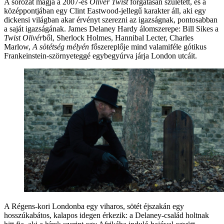
A sorozat magja a 2007-es
Oliver Twist
forgatásán született, és a
középpontjában egy Clint Eastwood-jellegű karakter áll, aki egy
dickensi világban akar érvényt szerezni az igazságnak, pontosabban
a saját igazságának. James Delaney Hardy álomszerepe: Bill Sikes a
Twist Olivér
ből, Sherlock Holmes, Hannibal Lecter, Charles
Marlow,
A sötétség mélyén
főszereplője mind valamiféle gótikus
Frankeinstein-szörnyeteggé egybegyúrva járja London utcáit.
A Régens-kori Londonba egy viharos, sötét éjszakán egy
hosszúkabátos, kalapos idegen érkezik: a Delaney-család holtnak