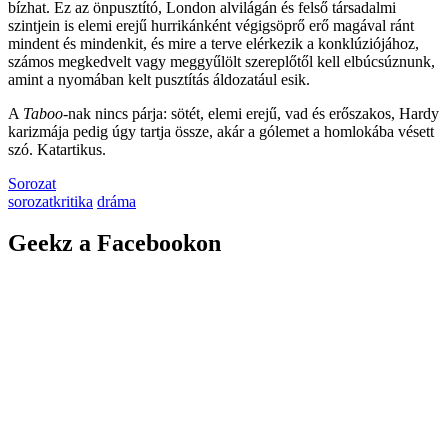
bízhat. Ez az önpusztító, London alvilágán és felső társadalmi
szintjein is elemi erejű hurrikánként végigsöprő erő magával ránt
mindent és mindenkit, és mire a terve elérkezik a konklúziójához,
számos megkedvelt vagy meggyűlölt szereplőtől kell elbúcsúznunk,
amint a nyomában kelt pusztítás áldozatául esik.
A
Taboo
-nak nincs párja: sötét, elemi erejű, vad és erőszakos, Hardy
karizmája pedig
úgy tartja össze, akár a gólemet a homlokába vésett
szó. Katartikus.
Sorozat
sorozatkritika
dráma
Geekz a Facebookon