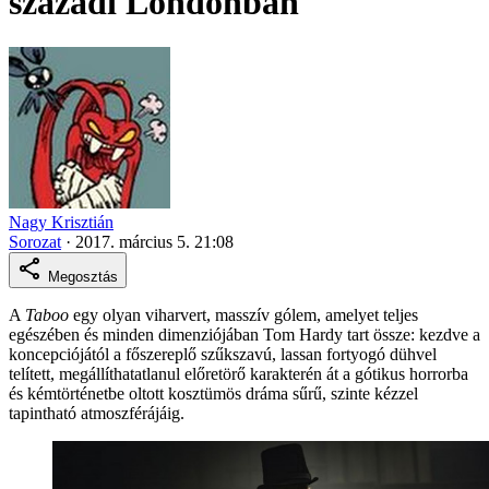
századi Londonban
Nagy Krisztián
Sorozat
·
2017. március 5. 21:08
Megosztás
A
Taboo
egy olyan viharvert, masszív gólem, amelyet teljes
egészében és minden dimenziójában Tom Hardy tart össze: kezdve a
koncepciójától a főszereplő szűkszavú, lassan fortyogó dühvel
telített, megállíthatatlanul előretörő karakterén át a gótikus horrorba
és kémtörténetbe oltott kosztümös dráma sűrű, szinte kézzel
tapintható atmoszférájáig.