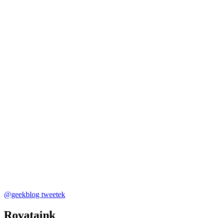
@geekblog tweetek
Rovataink