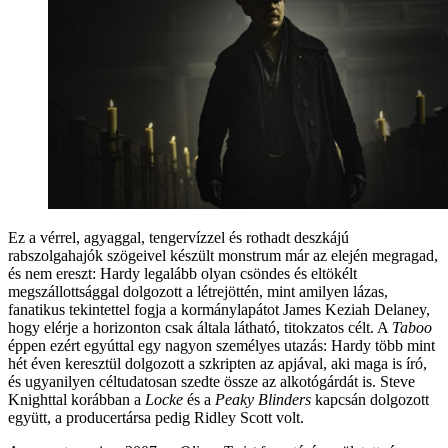
Ez a vérrel, agyaggal, tengervízzel és rothadt deszkájú
rabszolgahajók szögeivel készült monstrum már az elején megragad,
és nem ereszt: Hardy legalább olyan csöndes és eltökélt
megszállottsággal dolgozott a létrejöttén, mint amilyen lázas,
fanatikus tekintettel fogja a kormánylapátot James Keziah Delaney,
hogy elérje a horizonton csak általa látható, titokzatos célt. A
Taboo
éppen ezért egyúttal egy nagyon személyes utazás: Hardy több mint
hét éven keresztül dolgozott a szkripten az apjával, aki maga is író,
és ugyanilyen céltudatosan szedte össze az alkotógárdát is. Steve
Knighttal korábban a
Locke
és a
Peaky Blinders
kapcsán dolgozott
együtt, a producertársa pedig Ridley Scott volt.