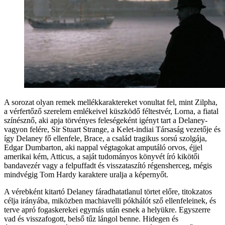
A sorozat olyan remek mellékkaraktereket vonultat fel, mint Zilpha,
a vérfertőző szerelem emlékeivel küszködő féltestvér, Lorna, a fiatal
színésznő, aki apja törvényes feleségeként igényt tart a Delaney-
vagyon felére, Sir Stuart Strange, a Kelet-indiai Társaság vezetője és
így Delaney fő ellenfele, Brace, a család tragikus sorsú szolgája,
Edgar Dumbarton, aki nappal végtagokat amputáló orvos, éjjel
amerikai kém, Atticus, a saját tudományos könyvét író kikötői
bandavezér vagy a felpuffadt és visszataszító régensherceg, mégis
mindvégig Tom Hardy karaktere uralja a képernyőt.
A vérebként kitartó Delaney fáradhatatlanul törtet előre, titokzatos
célja irányába, miközben machiavelli pókhálót sző ellenfeleinek, és
terve apró fogaskerekei egymás után esnek a helyükre. Egyszerre
vad és visszafogott, belső tűz lángol benne. Hidegen és