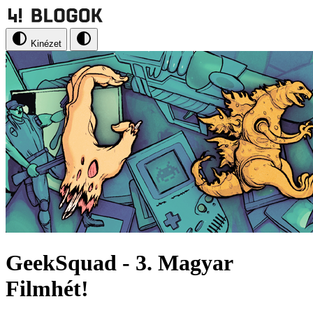
Kinézet
GeekSquad - 3. Magyar
Filmhét!