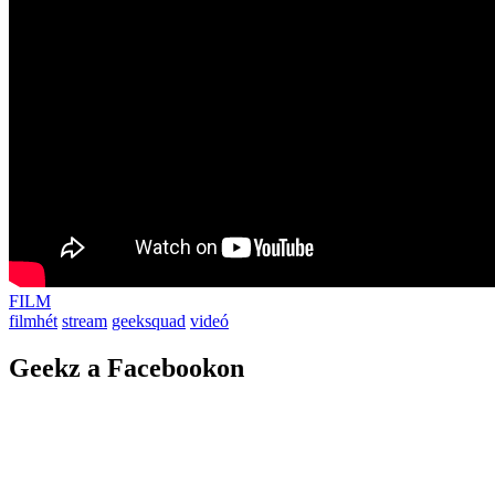
FILM
filmhét
stream
geeksquad
videó
Geekz a Facebookon