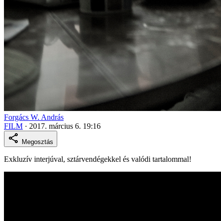
Forgács W. András
FILM
·
2017. március 6. 19:16
Megosztás
Exkluzív interjúval, sztárvendégekkel és valódi tartalommal!