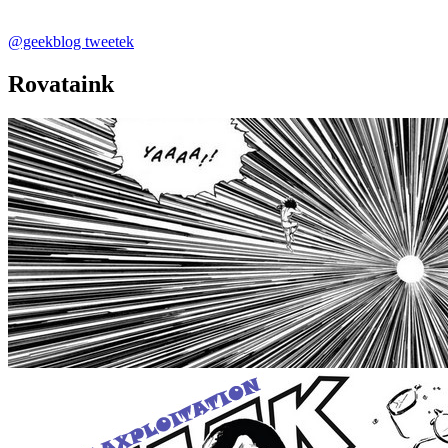
@geekblog tweetek
Rovataink