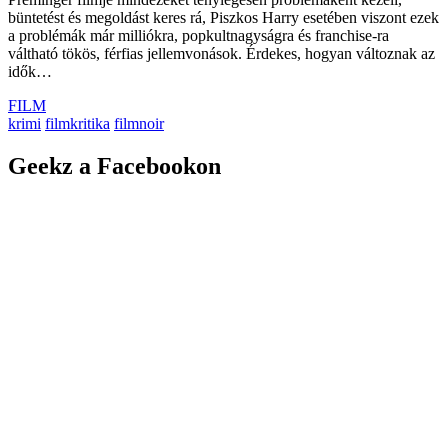
büntetést és megoldást keres rá, Piszkos Harry esetében viszont ezek
a problémák már milliókra, popkultnagyságra és franchise-ra
váltható tökös, férfias jellemvonások. Érdekes, hogyan változnak az
idők…
FILM
krimi
filmkritika
filmnoir
Geekz a Facebookon