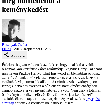
meg büntetlenül a
keménykedést
Rusznyák Csaba
FILM
·
2018. szeptember 6. 21:20
Megosztás
Érdekes, hogyan változnak az idők, és hogyan alakul át velük
bizonyos karaktertípusok ábrázolásmódja. Vegyük Harry Callahant,
más néven Piszkos Harryt, Clint Eastwood emblematikus jó-rossz
zsaruját. A bankrablók elé laza terpeszben, csámcsogva, kezében
elefántölő Magnummal kiálló kopó (mintha csak a vadnyugaton
lenne) a hetvenes években a bűn ellenni harc kíméletlenségének
csimborasszója, a vagányság netovábbja volt. Nem csak a totálisan
öntörvényű amerikai „először lő, aztán leszarja a kérdéseket”
akcióhősök előtt taposta ki az utat, de még az olaszok is
egy egész
alműfajt
építettek a körülötte kialakuló kultuszra.