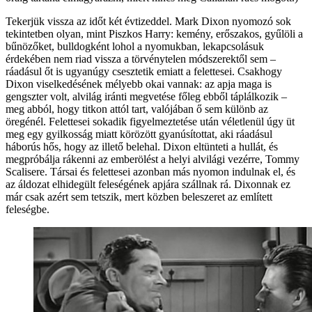
Tekerjük vissza az időt két évtizeddel. Mark Dixon nyomozó sok
tekintetben olyan, mint Piszkos Harry: kemény, erőszakos, gyűlöli a
bűnözőket, bulldogként lohol a nyomukban, lekapcsolásuk
érdekében nem riad vissza a törvénytelen módszerektől sem –
ráadásul őt is ugyanúgy csesztetik emiatt a felettesei. Csakhogy
Dixon viselkedésének mélyebb okai vannak: az apja maga is
gengszter volt, alvilág iránti megvetése főleg ebből táplálkozik –
meg abból, hogy titkon attól tart, valójában ő sem különb az
öregénél. Felettesei sokadik figyelmeztetése után véletlenül úgy üt
meg egy gyilkosság miatt körözött gyanúsítottat, aki ráadásul
háborús hős, hogy az illető belehal. Dixon eltünteti a hullát, és
megpróbálja rákenni az emberölést a helyi alvilági vezérre, Tommy
Scalisere. Társai és felettesei azonban más nyomon indulnak el, és
az áldozat elhidegült feleségének apjára szállnak rá. Dixonnak ez
már csak azért sem tetszik, mert közben beleszeret az említett
feleségbe.