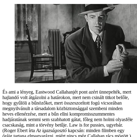
És ami a lényeg, Eastwood Callahanjét pont azért ünnepelték, mert
hajlandó volt átgázolni a határokon, mert nem csinált titkot belőle,
hogy gyűlöli a bűnözőket, mert összeszorított fogú vicsorában
megnyilvánult a társadalom közbiztonsággal szembeni minden
heves ellenérzése, mert a bűn ellni kompromisszummentes
hadjáratának semmi sem szabhatott gátat, főleg nem holmi olyasféle
csacskaság, mint a törvény betűje. Law is for pussies, ugyebár.
(Roger Ebert írta
Az igazságosztó
kapcsán: minden filmben egy
óráig tartana elmagyarázni, miért nincs még Callahan rács mögött.)