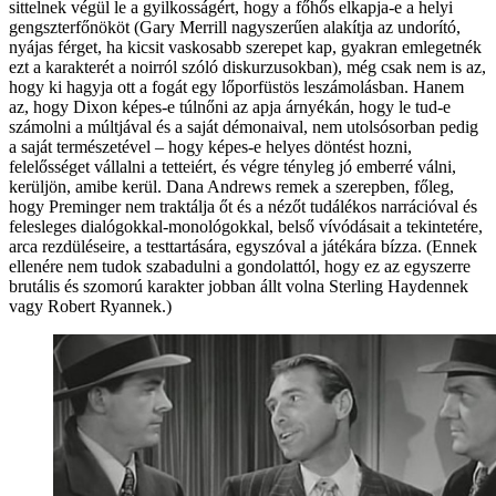
sittelnek végül le a gyilkosságért, hogy a főhős elkapja-e a helyi
gengszterfőnököt (Gary Merrill nagyszerűen alakítja az undorító,
nyájas férget, ha kicsit vaskosabb szerepet kap, gyakran emlegetnék
ezt a karakterét a noirról szóló diskurzusokban), még csak nem is az,
hogy ki hagyja ott a fogát egy lőporfüstös leszámolásban. Hanem
az, hogy Dixon képes-e túlnőni az apja árnyékán, hogy le tud-e
számolni a múltjával és a saját démonaival, nem utolsósorban pedig
a saját természetével – hogy képes-e helyes döntést hozni,
felelősséget vállalni a tetteiért, és végre tényleg jó emberré válni,
kerüljön, amibe kerül. Dana Andrews remek a szerepben, főleg,
hogy Preminger nem traktálja őt és a nézőt tudálékos narrációval és
felesleges dialógokkal-monológokkal, belső vívódásait a tekintetére,
arca rezdüléseire, a testtartására, egyszóval a játékára bízza. (Ennek
ellenére nem tudok szabadulni a gondolattól, hogy ez az egyszerre
brutális és szomorú karakter jobban állt volna Sterling Haydennek
vagy Robert Ryannek.)