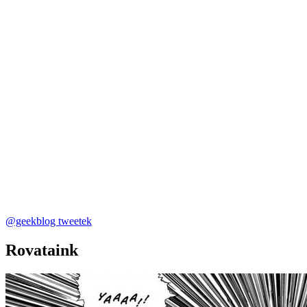
@geekblog tweetek
Rovataink