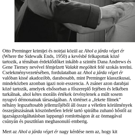
Otto Preminger krimijei és noirjai közül az
Ahol a járda véget ér
(Where the Sidewalk Ends, 1950) a kevésbé felkapottak közé
tartozik, a témában érdeklődőket inkább a szintén Dana Andrews és
Gene Tierney nevével fémjelzett
Valakit megöltek
felé szokás terelni.
Cselekményvezetésében, fordulataiban az
Ahol a járda véget ér
valóban kissé akadozóbb, darabosabb, mint Preminger klasszikusai,
mindeközben azonban igazi noir-esszencia. A zsáner azon darabjai
közé tartozik, amelyek elsősorban a főszereplő fejében és lelkében
turkálnak, ahol kétes morális értékek örvénylenek a múlt sosem
nyugvó démonainak társaságában. A történet a „fekete filmek”
néhány legszaftosabb jellemzőjéből áll össze a véletlen körülmények
összejátszásának köszönhetően lefelé tartó spirálba zuhanó hőstől az
igazságszolgáltatásban lappangó romlottságon át az önmagával
csúnyán és pusztítóan meghasonuló emberig.
Mert az
Ahol a járda véget ér
nagy kérdése nem az, hogy kit