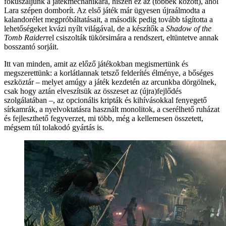
fókuszáljunk a játékmechanikára, hiszen ez az (többek között), ahol
Lara szépen domborít. Az első játék már ügyesen újraálmodta a
kalandorélet megpróbáltatásait, a második pedig tovább tágította a
lehetőségeket kvázi nyílt világával, de a készítők a
Shadow of the
Tomb Raider
rel csiszolták tükörsimára a rendszert, eltüntetve annak
bosszantó sorjáit.
Itt van minden, amit az előző játékokban megismertünk és
megszerettünk: a korlátlannak tetsző felderítés élménye, a bőséges
eszköztár – melyet amúgy a játék kezdetén az arcunkba dörgölnek,
csak hogy aztán elveszítsük az összeset az (újra)fejlődés
szolgálatában –, az opcionális kripták és kihívásokkal fenyegető
sírkamrák, a nyelvoktatásra használt monolitok, a cserélhető ruházat
és fejleszthető fegyverzet, mi több, még a kellemesen összetett,
mégsem túl tolakodó gyártás is.