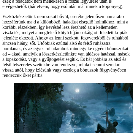
ezek a feladatok nem mellékesen a főszál legyűrése után is
elvégezhetők (bár elvem, hogy eső után már minek a köpönyeg).
Eszközkészletünk nem sokat bővül, cserébe jelentősen hamarabb
hozzáférünk majd a különböző, haladást elsegítő holmikhoz, mint a
korábbi részekben, így kevésbé lesz érezhető az a kellemetlen
viszketés, melyet a megfelelő kütyü híján sokáig ott feledett kripták
jelenléte okozott. Ahogy az lenni szokott, fegyverekből és ruhákból
sincsen hiány, sőt. Utóbbiak ezúttal alsó és felső ruházatra
bomlanak, és az egyes ruhadarabok mindegyike egyéni bónuszokat
ad – akad, amelyik a lőszerkészletünkre van áldásos hatással, mások
a lopakodást, vagy a gyűjtögetést segítik. És bár jobbára az alsó és
felső felszerelés szettekbe van rendezve, minket semmi sem tart
vissza attól, hogy ízlésünk vagy esetleg a bónuszok függvényében
rendezzük őket párba.