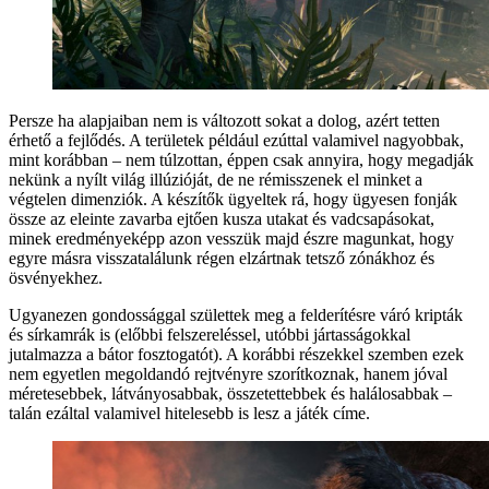
Persze ha alapjaiban nem is változott sokat a dolog, azért tetten
érhető a fejlődés. A területek például ezúttal valamivel nagyobbak,
mint korábban – nem túlzottan, éppen csak annyira, hogy megadják
nekünk a nyílt világ illúzióját, de ne rémisszenek el minket a
végtelen dimenziók. A készítők ügyeltek rá, hogy ügyesen fonják
össze az eleinte zavarba ejtően kusza utakat és vadcsapásokat,
minek eredményeképp azon vesszük majd észre magunkat, hogy
egyre másra visszatalálunk régen elzártnak tetsző zónákhoz és
ösvényekhez.
Ugyanezen gondossággal születtek meg a felderítésre váró kripták
és sírkamrák is (előbbi felszereléssel, utóbbi jártasságokkal
jutalmazza a bátor fosztogatót). A korábbi részekkel szemben ezek
nem egyetlen megoldandó rejtvényre szorítkoznak, hanem jóval
méretesebbek, látványosabbak, összetettebbek és halálosabbak –
talán ezáltal valamivel hitelesebb is lesz a játék címe.