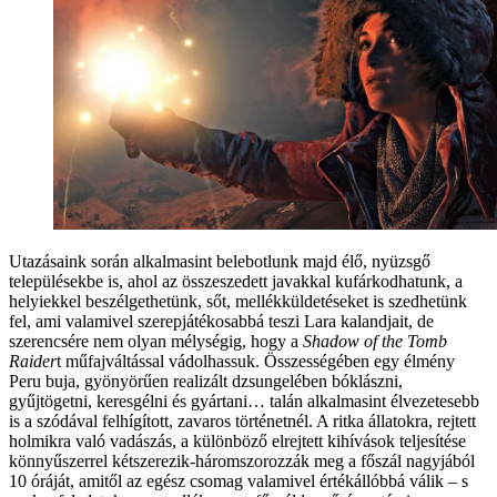
Utazásaink során alkalmasint belebotlunk majd élő, nyüzsgő
településekbe is, ahol az összeszedett javakkal kufárkodhatunk, a
helyiekkel beszélgethetünk, sőt, mellékküldetéseket is szedhetünk
fel, ami valamivel szerepjátékosabbá teszi Lara kalandjait, de
szerencsére nem olyan mélységig, hogy a
Shadow of the Tomb
Raider
t műfajváltással vádolhassuk. Összességében egy élmény
Peru buja, gyönyörűen realizált dzsungelében bóklászni,
gyűjtögetni, keresgélni és gyártani… talán alkalmasint élvezetesebb
is a szódával felhígított, zavaros történetnél. A ritka állatokra, rejtett
holmikra való vadászás, a különböző elrejtett kihívások teljesítése
könnyűszerrel kétszerezik-háromszorozzák meg a főszál nagyjából
10 óráját, amitől az egész csomag valamivel értékállóbbá válik – s