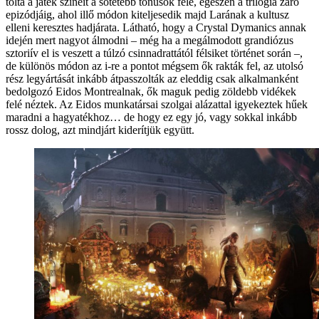
tolta a játék színeit a sötétebb tónusok felé, egészen a trilógia záró
epizódjáig, ahol illő módon kiteljesedik majd Larának a kultusz
elleni keresztes hadjárata. Látható, hogy a Crystal Dymanics annak
idején mert nagyot álmodni – még ha a megálmodott grandiózus
sztoriív el is veszett a túlzó csinnadrattától félsiket történet során –,
de különös módon az i-re a pontot mégsem ők rakták fel, az utolsó
rész legyártását inkább átpasszolták az eleddig csak alkalmanként
bedolgozó Eidos Montrealnak, ők maguk pedig zöldebb vidékek
felé néztek. Az Eidos munkatársai szolgai alázattal igyekeztek hűek
maradni a hagyatékhoz… de hogy ez egy jó, vagy sokkal inkább
rossz dolog, azt mindjárt kiderítjük együtt.