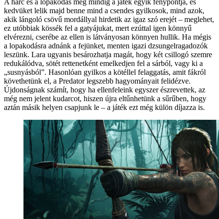
A harc és a lopakodás még mindig a játék egyik fénypontja, és
kedvüket lelik majd benne mind a csendes gyilkosok, mind azok,
akik lángoló csövű mordállyal hirdetik az igaz szó erejét – meglehet,
ez utóbbiak kössék fel a gatyájukat, mert ezúttal igen könnyű
elvérezni, cserébe az ellen is látványosan könnyen hullik. Ha mégis
a lopakodásra adnánk a fejünket, menten igazi dzsungelragadozók
leszünk. Lara ugyanis besározhatja magát, hogy két csillogó szemre
redukálódva, sötét rettenetként emelkedjen fel a sárból, vagy ki a
„susnyásból”. Hasonlóan gyilkos a kötéllel felaggatás, amit fákról
követhetünk el, a Predator legszebb hagyományait felidézve.
Újdonságnak számít, hogy ha ellenfeleink egyszer észrevettek, az
még nem jelent kudarcot, hiszen újra eltűnhetünk a sűrűben, hogy
aztán másik helyen csapjunk le – a játék ezt még külön díjazza is.