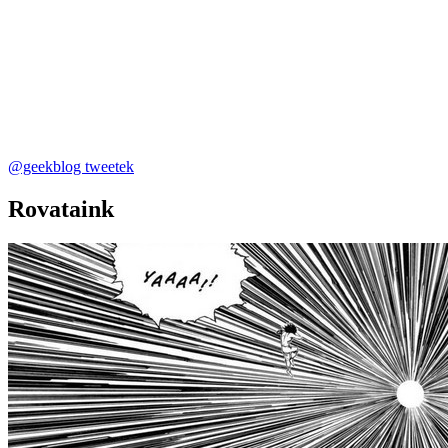
@geekblog tweetek
Rovataink