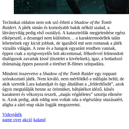
Technikai oldalon nem sok szó érheti a
Shadow of the Tomb
Raider
t. A játék simán és komolyabb bakik nélkül szalad, a
látványvilág pedig első osztályú. A katasztrófák megjelenítése egész
elképesztő, a dzsungel nem különben… a karaktermodellek talán
lehetnének egy kicsit jobbak, de igazából mit sem rontanak a játék
vizuális világán. A zene és a hangok egyaránt rendben vannak,
éppen csak a nyögvenyelős brit akcentussal, félkedvvel felmondott
dialógusok zavartak kissé (tisztelet a kivételnek), igaz, a botladozó
drámaiság éppen passzolt a történet B-filmes színpadára.
Mindent összevetve a
Shadow of the Tomb Raider
egy roppant
szórakoztató játék. Nem kiváló, nem mérföldkő a műfaján belül, de
akik szeretik Lara kalandjait és úgy általában a „felderítősdit”, azok
úgyis megtalálják benne az örömüket, bábjátékot idéző, klisés
karakterei és vékonyra reszelt, „majás végítéletes” sztorija ellenére
is. Azok pedig, akik eddig sem voltak oda a régészlány utazásaiért,
aligha a záró etap okán fogják megszeretni.
Videojáték
game over
akció
kaland