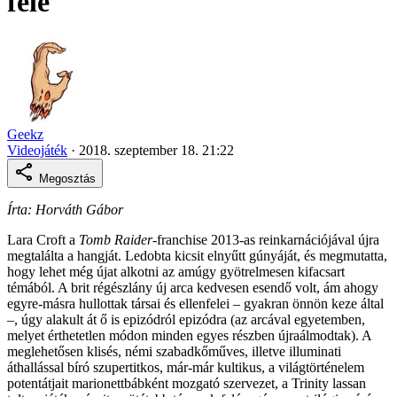
felé
Geekz
Videojáték
·
2018. szeptember 18. 21:22
Megosztás
Írta: Horváth Gábor
Lara Croft a
Tomb Raider
-franchise 2013-as reinkarnációjával újra
megtalálta a hangját. Ledobta kicsit elnyűtt gúnyáját, és megmutatta,
hogy lehet még újat alkotni az amúgy gyötrelmesen kifacsart
témából. A brit régészlány új arca kedvesen esendő volt, ám ahogy
egyre-másra hullottak társai és ellenfelei – gyakran önnön keze által
–, úgy alakult át ő is epizódról epizódra (az arcával egyetemben,
melyet érthetetlen módon minden egyes részben újraálmodtak). A
meglehetősen klisés, némi szabadkőműves, illetve illuminati
áthallással bíró szupertitkos, már-már kultikus, a világtörténelem
potentátjait marionettbábként mozgató szervezet, a Trinity lassan