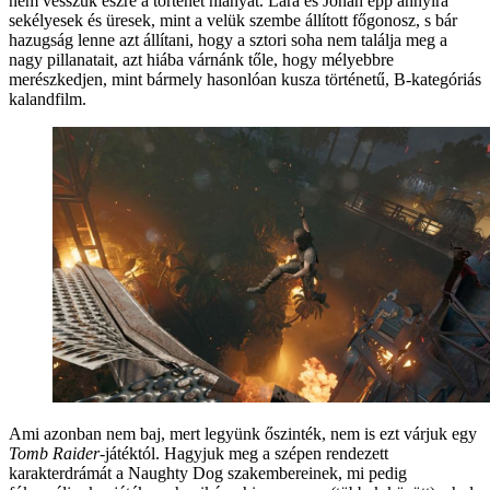
nem vesszük észre a történet hiányát. Lara és Jonah épp annyira
sekélyesek és üresek, mint a velük szembe állított főgonosz, s bár
hazugság lenne azt állítani, hogy a sztori soha nem találja meg a
nagy pillanatait, azt hiába várnánk tőle, hogy mélyebbre
merészkedjen, mint bármely hasonlóan kusza történetű, B-kategóriás
kalandfilm.
Ami azonban nem baj, mert legyünk őszinték, nem is ezt várjuk egy
Tomb Raider-
játéktól. Hagyjuk meg a szépen rendezett
karakterdrámát a Naughty Dog szakembereinek, mi pedig