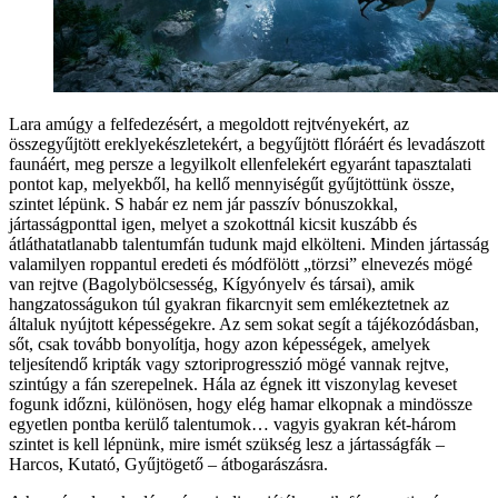
Lara amúgy a felfedezésért, a megoldott rejtvényekért, az
összegyűjtött ereklyekészletekért, a begyűjtött flóráért és levadászott
faunáért, meg persze a legyilkolt ellenfelekért egyaránt tapasztalati
pontot kap, melyekből, ha kellő mennyiségűt gyűjtöttünk össze,
szintet lépünk. S habár ez nem jár passzív bónuszokkal,
jártasságponttal igen, melyet a szokottnál kicsit kuszább és
átláthatatlanabb talentumfán tudunk majd elkölteni. Minden jártasság
valamilyen roppantul eredeti és módfölött „törzsi” elnevezés mögé
van rejtve (Bagolybölcsesség, Kígyónyelv és társai), amik
hangzatosságukon túl gyakran fikarcnyit sem emlékeztetnek az
általuk nyújtott képességekre. Az sem sokat segít a tájékozódásban,
sőt, csak tovább bonyolítja, hogy azon képességek, amelyek
teljesítendő kripták vagy sztoriprogresszió mögé vannak rejtve,
szintúgy a fán szerepelnek. Hála az égnek itt viszonylag keveset
fogunk időzni, különösen, hogy elég hamar elkopnak a mindössze
egyetlen pontba kerülő talentumok… vagyis gyakran két-három
szintet is kell lépnünk, mire ismét szükség lesz a jártasságfák –
Harcos, Kutató, Gyűjtögető – átbogarászásra.