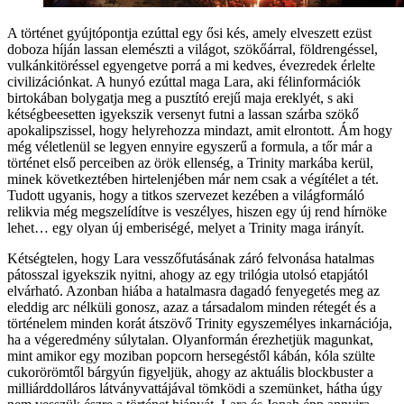
A történet gyújtópontja ezúttal egy ősi kés, amely elveszett ezüst
doboza híján lassan elemészti a világot, szökőárral, földrengéssel,
vulkánkitöréssel egyengetve porrá a mi kedves, évezredek érlelte
civilizációnkat. A hunyó ezúttal maga Lara, aki félinformációk
birtokában bolygatja meg a pusztító erejű maja ereklyét, s aki
kétségbeesetten igyekszik versenyt futni a lassan szárba szökő
apokalipszissel, hogy helyrehozza mindazt, amit elrontott. Ám hogy
még véletlenül se legyen ennyire egyszerű a formula, a tőr már a
történet első perceiben az örök ellenség, a Trinity markába kerül,
minek következtében hirtelenjében már nem csak a végítélet a tét.
Tudott ugyanis, hogy a titkos szervezet kezében a világformáló
relikvia még megszelídítve is veszélyes, hiszen egy új rend hírnöke
lehet… egy olyan új emberiségé, melyet a Trinity maga irányít.
Kétségtelen, hogy Lara vesszőfutásának záró felvonása hatalmas
pátosszal igyekszik nyitni, ahogy az egy trilógia utolsó etapjától
elvárható. Azonban hiába a hatalmasra dagadó fenyegetés meg az
eleddig arc nélküli gonosz, azaz a társadalom minden rétegét és a
történelem minden korát átszövő Trinity egyszemélyes inkarnációja,
ha a végeredmény súlytalan. Olyanformán érezhetjük magunkat,
mint amikor egy moziban popcorn hersegéstől kábán, kóla szülte
cukorörömtől bárgyún figyeljük, ahogy az aktuális blockbuster a
milliárddolláros látványvattájával tömködi a szemünket, hátha úgy