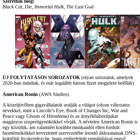
Szerettük még:
Black Cat, Die, Immortal Hulk, The Last God
ÚJ FOLYTATÁSOS SOROZATOK
(olyan sorozatok, amelyek
2020-ban indultak, és már legalább három füzet megjelent belőlük)
American Ronin
(AWA Studios)
A közeljövőben gigavállalatok uralják a világot (olyan változatos
nevekkel, mint a Lincoln’s Eye, Book of Changes Inc, War and
Peace vagy Ghosts of Hiroshima) és az árnyékháborújukat
magányos szuperügynökökkel vívják. A névtelen American Ronin is
egy közülük, ám valamiért korábbi munkaadói ellen fordult:
biomérnökökkel terveztetett szervezetébe leendő áldozatainak DNS-
koktélját fecskendezi be, hogy emberfeletti empátiájával eggyé