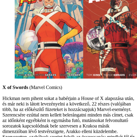
X of Swords
(Marvel Comics)
Hickman nem pihent sokat a babérjain a House of X alapozása után,
és már neki is látott levezényelni a következő, 22 részes (valójában
több, ha az előkészítő füzeteket is hozzácsapjuk) Marvel-eseményt.
Szerencsére ezúttal nem kellett belerángatni minden más címet, csak
az időnként egyébként is egymásba futó, mutánsokat felvonultató
sorozatok kapcsolódnak bele szervesen a Krakoa másik
dimenzióban lévő testvérszigete, Arakko elleni küzdelembe.
Szervezetten, szabályok szerint folyik az összecsapás: mindkét fél tíz