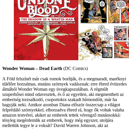
Wonder Woman – Dead Earth
(DC Comics)
A Föld felszínét már csak romok borítják, és a megmaradt, maréknyi
túlélőre borzalmas, mutáns szörnyek vadásznak: erre ébred évtizedes
álmából Wonder Woman egy üvegkapszulában. A régmúlt
szuperhősei mind odavesztek, és ő az egyetlen, aki megmentheti az
emberiség torzsalkodó, csoportokra szakadt hírmondóit, már ha
hagyják neki. Amikor azonban Diana először összecsap a világot
felprédáló szörnyekkel, elborzadva ébred rá, hogy ők voltak valaha
amazon testvérei, akiket az emberek tettek vérengző mutánsokká:
tényleg megérdemlik az emberek, hogy még egyszer, utoljára
mellettük tegye le a voksát? David Warren Johnson, aki az