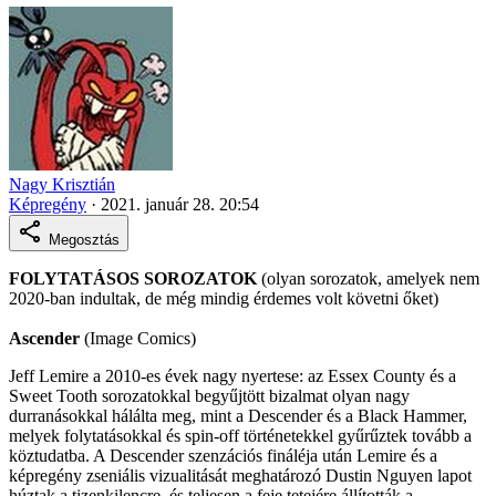
Nagy Krisztián
Képregény
·
2021. január 28. 20:54
Megosztás
FOLYTATÁSOS SOROZATOK
(olyan sorozatok, amelyek nem
2020-ban indultak, de még mindig érdemes volt követni őket)
Ascender
(Image Comics)
Jeff Lemire a 2010-es évek nagy nyertese: az Essex County és a
Sweet Tooth sorozatokkal begyűjtött bizalmat olyan nagy
durranásokkal hálálta meg, mint a Descender és a Black Hammer,
melyek folytatásokkal és spin-off történetekkel gyűrűztek tovább a
köztudatba. A Descender szenzációs fináléja után Lemire és a
képregény zseniális vizualitását meghatározó Dustin Nguyen lapot
húztak a tizenkilencre, és teljesen a feje tetejére állították a