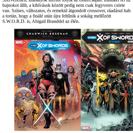
bajnokot állít, a kihívások között pedig nem csak fegyveres csörte
van. Színes, változatos, és remekül átgondolt crossover, ráadásul hab
a tortán, hogy a finálé után újra feltűnik a sokáig mellőzött
S.W.O.R.D. is, Abigail Branddel az élén.