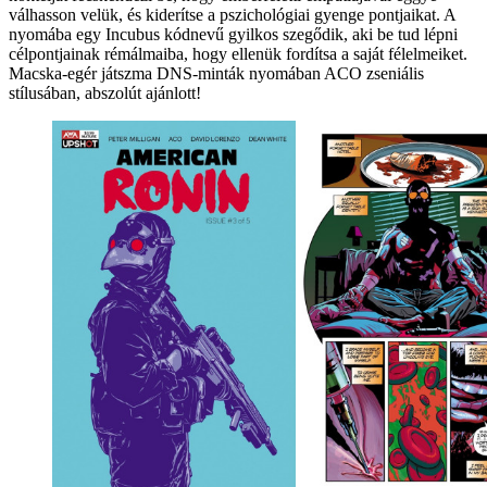
válhasson velük, és kiderítse a pszichológiai gyenge pontjaikat. A
nyomába egy Incubus kódnevű gyilkos szegődik, aki be tud lépni
célpontjainak rémálmaiba, hogy ellenük fordítsa a saját félelmeiket.
Macska-egér játszma DNS-minták nyomában ACO zseniális
stílusában, abszolút ajánlott!