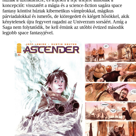
koncepciót: visszatért a mágia és a science-fiction sagára space
fantasy köntöst húztak kibernetikus vámpírokkal, mágikus
párviadalokkal és ismerős, de kiöregedett és kiégett hősökkel, akik
kénytelenek újra fegyvert ragadni az Univerzum sorsáért. Amíg a
Saga nem folytatódik, be kell érnünk az utóbbi évtized második
legjobb space fantasyjével.