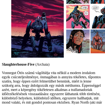
Slaughterhouse-Five
(Archaia)
Vonnegut Ötös számú vágóhídja vita nélkül a modern irodalom
egyik csúcsteljesítménye, önmagában is annyira tökéletes, tűpontos
szatíra, hogy éppen ezért felmerülhet bennünk, miért is lenne
szükség arra, hogy átdolgozzák egy másik médiumra. Éppenséggel
azért, mert a képregény tökéletesen alkalmas a tralfamadoriak
időérzékelésének visszaadására: egyszerre láthatunk több történést,
különböző helyeken, különböző időben, egyszerre hallhatjuk, mit
mond valaki, és mit gondol pontosan eközben. Ryan North (aki már