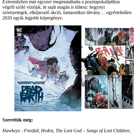
Extremityben már egyszer megmutathatta a posztapokaliptikus
végről szóló vízióját, itt saját magán is túltesz: hegynyi
szörnyetegek, elképesztő akció, fantasztikus látvány… egyértelműen
2020 egyik legjobb képregénye.
Szerettük még:
Hawkeye - Freefall, Hedra, The Last God – Songs of Lost Children,