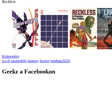
Reckless
Képregény
sci-fi
szuperhős
fantasy
horror
toplista2020
Geekz a Facebookon