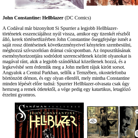
John Constantine: Hellblazer
(DC Comics)
A Codával már bizonyított Si Spurrier a legjobb Hellblazer-
történetek esszenciájához nyúl vissza, amikor egy tizenkét részből
álló, kerek történetfüzérben John Constantine őseggfejsége ismét a
saját rossz döntéseinek következményeivel kénytelen szembesülni,
méghozzá szívszorítóan drámai csúcspontban. Az önpusztításának
eseményhorizontjára sodródott szerencsétlenek között olyanokat is
magával ránt, akik a legjobb szándékkal közelítenek hozzá, és a
legkevésbé sem érdemlik meg a John mellett rájuk kirótt sorsot.
Angyalok a Central Parkban, sellők a Temzében, okostelefonba
börtönzött démon, és egy olyan ellenfél, mely mintha Constantine
minden lépését előre tudná: Spurrier Hellblazer-olvasata csak úgy
hemzseg a remek ötletektől, a vége pedig egy katartikus, letaglózó
érzelmi gyomros.