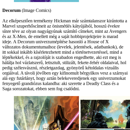
Decorum
(Image Comics)
Az elképesztően termékeny Hickman már számtalanszor kirántotta a
Marvel szuperhőscímeit az önismétlés kátyújából, hosszú évekre
sínre téve az olyan nagyágyúnak számító címeket, mint az Avengers
és az X-Men, de emellett még a saját hobbiprojektjeire is marad
ideje. A Decorum univerzumépítése hasonló a House of X
változatos dokumentumaihoz (levelek, jelentések, adatbankok), de
itt sokkal inkább kísérletezhetett mind a történetvezetéssel, mind a
léptékekkel, és a rajzolóját is szabadon engedhette, aki ezt meg is
hálálja hol vázlatszerű, letisztult, stilizált, fekete-fehér oldalaival, hol
pedig szélesvásznú, részletgazdag, gyönyörű kétoldalas vizuális
orgiáival. A távoli jövőben egy kifinomult bérgyilkos vesz a szárnyai
alá egy futárlányt, hogy aztán belekeveredjenek egy univerzumokat
fenyegető grandiózus kalandba: aki szerette a Deadly Class és a
Saga sorozatokat, ebben sem fog csalódni.