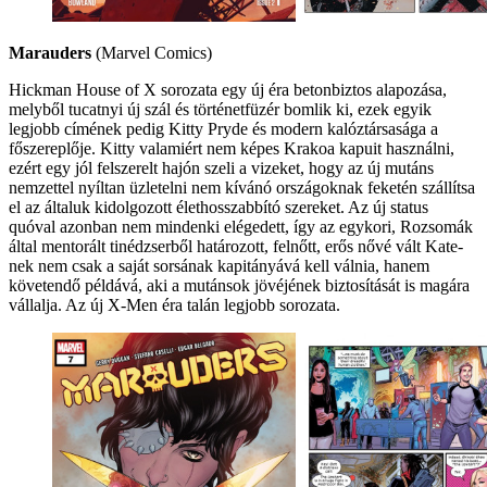
Marauders
(Marvel Comics)
Hickman House of X sorozata egy új éra betonbiztos alapozása,
melyből tucatnyi új szál és történetfüzér bomlik ki, ezek egyik
legjobb címének pedig Kitty Pryde és modern kalóztársasága a
főszereplője. Kitty valamiért nem képes Krakoa kapuit használni,
ezért egy jól felszerelt hajón szeli a vizeket, hogy az új mutáns
nemzettel nyíltan üzletelni nem kívánó országoknak feketén szállítsa
el az általuk kidolgozott élethosszabbító szereket. Az új status
quóval azonban nem mindenki elégedett, így az egykori, Rozsomák
által mentorált tinédzserből határozott, felnőtt, erős nővé vált Kate-
nek nem csak a saját sorsának kapitányává kell válnia, hanem
követendő példává, aki a mutánsok jövéjének biztosítását is magára
vállalja. Az új X-Men éra talán legjobb sorozata.