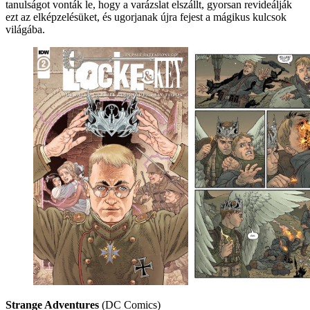
tanulságot vonták le, hogy a varázslat elszállt, gyorsan revideálják
ezt az elképzelésüket, és ugorjanak újra fejest a mágikus kulcsok
világába.
Strange Adventures
(DC Comics)