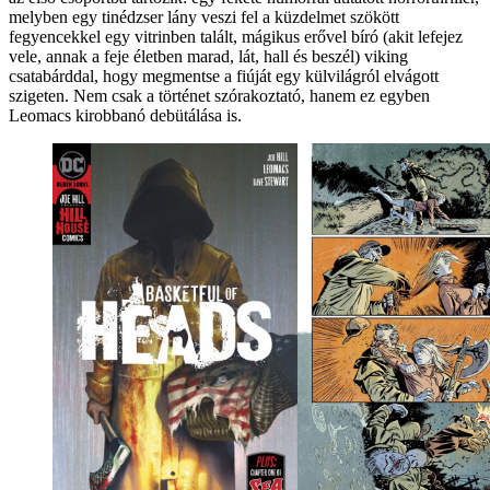
melyben egy tinédzser lány veszi fel a küzdelmet szökött
fegyencekkel egy vitrinben talált, mágikus erővel bíró (akit lefejez
vele, annak a feje életben marad, lát, hall és beszél) viking
csatabárddal, hogy megmentse a fiúját egy külvilágról elvágott
szigeten. Nem csak a történet szórakoztató, hanem ez egyben
Leomacs kirobbanó debütálása is.