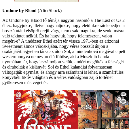
Undone by Blood
(AfterShock)
Az Undone by Blood fő témája nagyon hasonló a The Last of Us 2-
éhez: hagyjuk-e, illetve hagyhatjuk-e, hogy életünkre rátelepedjen a
bosszú utáni elsöprő erejű vágy, nem csak magukra, de senki másra
való tekintet nélkül. És ha hagyjuk, hogy felemésszen, vajon
megéri-e? A tinédzser Ethel azért tér vissza 1971-ben az arizonai
Sweetheart álmos városkájába, hogy véres bosszút álljon a
családjáért: egyetlen társa az úton Sol, a mindenhová magával cipelt
westernponyva nemes arcélú főhőse, aki a Moszkitó banda
nyomában jár, hogy leszámoljon velük, amiért megölték a feleségét
és elrabolták a kislányát. Sol és Ethel kalandjai folyamatosan
váltogatják egymást, és ahogy arra számítani is lehet, a szamárfüles
könyvbéli fiktív világban és a véres valóságban zajló történet
gyökeresen más véget ér.