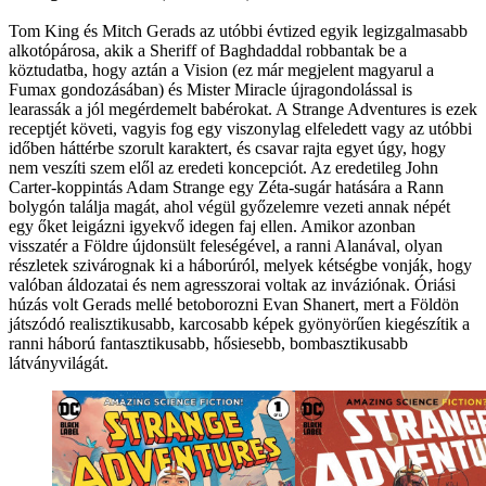
Tom King és Mitch Gerads az utóbbi évtized egyik legizgalmasabb
alkotópárosa, akik a Sheriff of Baghdaddal robbantak be a
köztudatba, hogy aztán a Vision (ez már megjelent magyarul a
Fumax gondozásában) és Mister Miracle újragondolással is
learassák a jól megérdemelt babérokat. A Strange Adventures is ezek
receptjét követi, vagyis fog egy viszonylag elfeledett vagy az utóbbi
időben háttérbe szorult karaktert, és csavar rajta egyet úgy, hogy
nem veszíti szem elől az eredeti koncepciót. Az eredetileg John
Carter-koppintás Adam Strange egy Zéta-sugár hatására a Rann
bolygón találja magát, ahol végül győzelemre vezeti annak népét
egy őket leigázni igyekvő idegen faj ellen. Amikor azonban
visszatér a Földre újdonsült feleségével, a ranni Alanával, olyan
részletek szivárognak ki a háborúról, melyek kétségbe vonják, hogy
valóban áldozatai és nem agresszorai voltak az inváziónak. Óriási
húzás volt Gerads mellé betoborozni Evan Shanert, mert a Földön
játszódó realisztikusabb, karcosabb képek gyönyörűen kiegészítik a
ranni háború fantasztikusabb, hősiesebb, bombasztikusabb
látványvilágát.