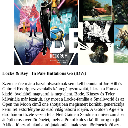
Locke & Key - In Pale Battalions Go
(IDW)
Szerencsére már a hazai olvasóknak sem kell bemutatni Joe Hill és
Gabriel Rodriguez zseniális képregénysorozatát, hiszen a Fumax
kiadó jóvoltából magyarul is megjelent. Bode, Kinsey és Tyler
kálváriája már lezárult, így most a Locke-família a Smallworld és az
Open the Moon című one shotjaiban megismert korábbi generációja
kerül reflektorfénybe az első világháború idején. A Golden Age éra
első három füzete vezeti fel a Neil Gaiman Sandman-univerzumába
átlépő crossover történetet, mely a Pokol kulcsa körül forog majd.
Akik a fő sztori utáni apró jutalomfalatnak szánt történetekből azt a