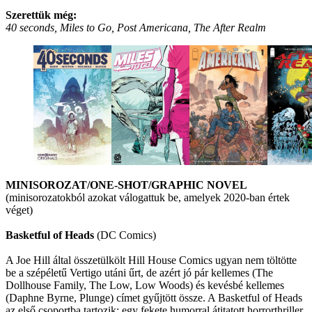
Szerettük még:
40 seconds, Miles to Go, Post Americana, The After Realm
MINISOROZAT/ONE-SHOT/GRAPHIC NOVEL
(minisorozatokból azokat válogattuk be, amelyek 2020-ban értek
véget)
Basketful of Heads
(DC Comics)
A Joe Hill által összetülkölt Hill House Comics ugyan nem töltötte
be a szépéletű Vertigo utáni űrt, de azért jó pár kellemes (The
Dollhouse Family, The Low, Low Woods) és kevésbé kellemes
(Daphne Byrne, Plunge) címet gyűjtött össze. A Basketful of Heads
az első csoportba tartozik: egy fekete humorral átitatott horrorthriller,