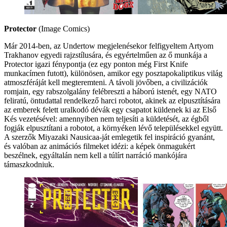
Protector
(Image Comics)
Már 2014-ben, az Undertow megjelenésekor felfigyeltem Artyom
Trakhanov egyedi rajzstílusára, és egyértelműen az ő munkája a
Protector igazi fénypontja (ez egy ponton még First Knife
munkacímen futott), különösen, amikor egy posztapokaliptikus világ
atmoszféráját kell megteremteni. A távoli jövőben, a civilizációk
romjain, egy rabszolgalány felébreszti a háború istenét, egy NATO
feliratú, öntudattal rendelkező harci robotot, akinek az elpusztítására
az emberek felett uralkodó dévák egy csapatot küldenek ki az Első
Kés vezetésével: amennyiben nem teljesíti a küldetését, az égből
fogják elpusztítani a robotot, a környéken lévő településekkel együtt.
A szerzők Miyazaki Nausicaa-ját emlegetik fel inspiráció gyanánt,
és valóban az animációs filmeket idézi: a képek önmagukért
beszélnek, egyáltalán nem kell a túlírt narráció mankójára
támaszkodniuk.