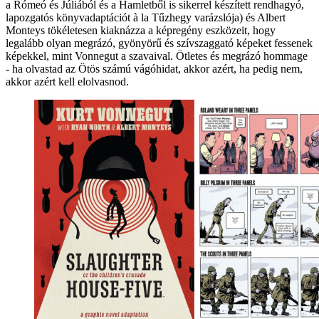
a Rómeó és Júliából és a Hamletből is sikerrel készített rendhagyó,
lapozgatós könyvadaptációt à la Tűzhegy varázslója) és Albert
Monteys tökéletesen kiaknázza a képregény eszközeit, hogy
legalább olyan megrázó, gyönyörű és szívszaggató képeket fessenek
képekkel, mint Vonnegut a szavaival. Ötletes és megrázó hommage
- ha olvastad az Ötös számú vágóhidat, akkor azért, ha pedig nem,
akkor azért kell elolvasnod.