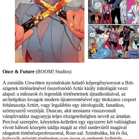
Once & Future
(BOOM! Studios)
A zseniális Unwritten nyomdokain haladó képregénysorozat a Brit-
szigetek történelmével összefonódó Artúr király mitológiát veszi
alapul: a mítoszok és legendák történeteinek újraalkotásával, az
archetipikus lovagok modern újrateremtésével egy titokzatos csoport
feltámasztja Artúrt, vagy legalábbis egy ideologizált, fanatikus,
szörnyszerű verzióját. Duncan, akit mostanra visszavonult
vámpírvadász nagyanyja teljes elszigeteltségben nevelt az ártatlan
Percival szerepére, kénytelen-kelletlen egy egyszerre két valóságban
vívott háború közepén találja magát az első randevúról magával
rángatott történészprofesszorral, Rose-zal. Szimbolika, hit és ősi,
kulisszák mögötti történelem csap össze az emberek kollektív