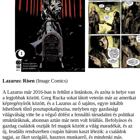
Lazarus: Risen
(Image Comics)
A Lazarus már 2016-ban is feltűnt a listánkon, és azóta is helye van
a legjobbak között. Greg Rucka sokat látott veterán már az amerikai
képregényírók között, és a Lazarus az ő sajátos, egyre inkább
hihetőnek tűnő posztapokalipszisa, melyben egy gazdasági
világválság vitte be a végső döfést a fennálló társadalmi és politikai
struktúráknak, ahonnan aztán már nem volt felállás. Befolyásos és
gazdag családok osztják fel maguk között a világ maradékát, és az
új, feudális rendszerben csupán három kaszt létezik: a családok
tagjai, az őket szolgáló, hasznos munkaerő, és mindenki más.