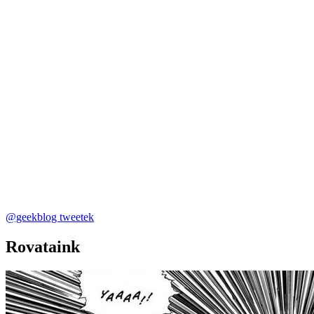
@geekblog tweetek
Rovataink