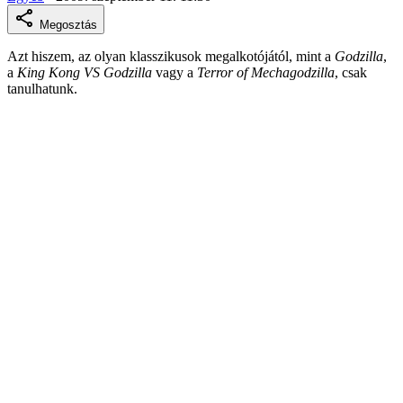
Megosztás
Azt hiszem, az olyan klasszikusok megalkotójától, mint a
Godzilla
,
a
King Kong VS Godzilla
vagy a
Terror of Mechagodzilla
, csak
tanulhatunk.