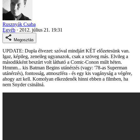
Rusznyák Csaba
Egyéb
·
2012. július 21. 19:31
Megosztás
UPDATE: Dupla élvezet: szóval mindjárt KÉT előzetesünk van.
Igaz, képileg, zeneileg ugyanazok, csak a szöveg más. Elvileg a
másodikként beszúrt volt látható a Comic-Conon múlt héten.
Hmmm... kis Batman Begins utánérzés (vagy: '78-as Superman
utánérzés), fontosság, atmoszféra - és egy kis vagányság a végére,
ahogy azt kell. Komolyan elkezdenék hinni ebben a filmben, ha
nem Snyder csinálná.