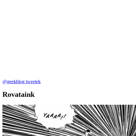
@geekblog tweetek
Rovataink