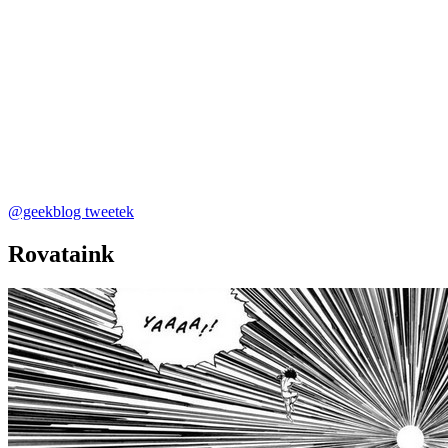
@geekblog tweetek
Rovataink