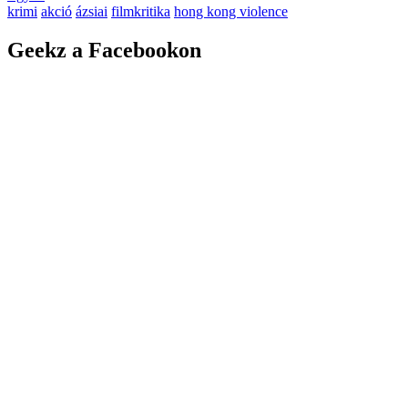
krimi
akció
ázsiai
filmkritika
hong kong violence
Geekz a Facebookon