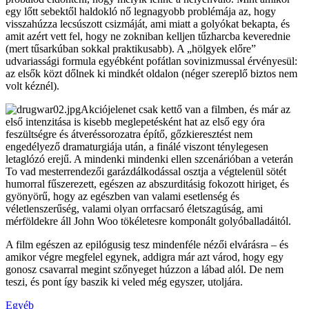
egy lőtt sebektől haldokló nő legnagyobb problémája az, hogy
visszahúzza lecsúszott csizmáját, ami miatt a golyókat bekapta, és
amit azért vett fel, hogy ne zokniban kelljen tűzharcba keverednie
(mert tűsarkúban sokkal praktikusabb). A „hölgyek előre”
udvariassági formula egyébként pofátlan sovinizmussal érvényesül:
az elsők közt dőlnek ki mindkét oldalon (néger szereplő biztos nem
volt kéznél).
Akciójelenet csak kettő van a filmben, és már az
első intenzitása is kisebb meglepetésként hat az első egy óra
feszültségre és átveréssorozatra építő, gőzkieresztést nem
engedélyező dramaturgiája után, a finálé viszont ténylegesen
letaglózó erejű. A mindenki mindenki ellen szcenárióban a veterán
To vad mesterrendezői garázdálkodással osztja a végtelenül sötét
humorral fűszerezett, egészen az abszurditásig fokozott hiriget, és
gyönyörű, hogy az egészben van valami esetlenség és
véletlenszerűség, valami olyan orrfacsaró életszagúság, ami
mérföldekre áll John Woo tökéletesre komponált golyóballadáitól.
A film egészen az epilógusig tesz mindenféle nézői elvárásra – és
amikor végre megfelel egynek, addigra már azt várod, hogy egy
gonosz csavarral megint szőnyeget húzzon a lábad alól. De nem
teszi, és pont így baszik ki veled még egyszer, utoljára.
Egyéb