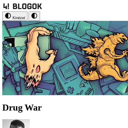
Kinézet
Drug War