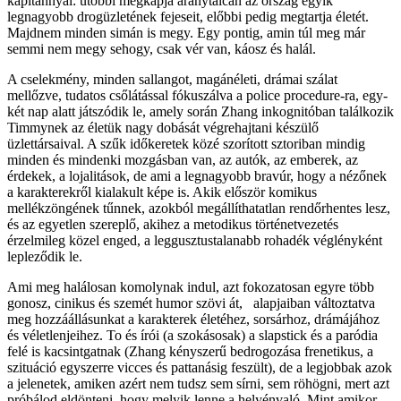
kapitánnyal: utóbbi megkapja aranytálcán az ország egyik
legnagyobb drogüzletének fejeseit, előbbi pedig megtartja életét.
Majdnem minden simán is megy. Egy pontig, amin túl meg már
semmi nem megy sehogy, csak vér van, káosz és halál.
A cselekmény, minden sallangot, magánéleti, drámai szálat
mellőzve, tudatos csőlátással fókuszálva a police procedure-ra, egy-
két nap alatt játszódik le, amely során Zhang inkognitóban találkozik
Timmynek az életük nagy dobását végrehajtani készülő
üzlettársaival. A szűk időkeretek közé szorított sztoriban mindig
minden és mindenki mozgásban van, az autók, az emberek, az
érdekek, a lojalitások, de ami a legnagyobb bravúr, hogy a nézőnek
a karakterekről kialakult képe is. Akik először komikus
mellékzöngének tűnnek, azokból megállíthatatlan rendőrhentes lesz,
és az egyetlen szereplő, akihez a metodikus történetvezetés
érzelmileg közel enged, a leggusztustalanabb rohadék véglényként
lepleződik le.
Ami meg halálosan komolynak indul, azt fokozatosan egyre több
gonosz, cinikus és szemét humor szövi át, alapjaiban változtatva
meg hozzáállásunkat a karakterek életéhez, sorsárhoz, drámájához
és véletlenjeihez. To és írói (a szokásosak) a slapstick és a paródia
felé is kacsintgatnak (Zhang kényszerű bedrogozása frenetikus, a
szituáció egyszerre vicces és pattanásig feszült), de a legjobbak azok
a jelenetek, amiken azért nem tudsz sem sírni, sem röhögni, mert azt
próbálod eldönteni, hogy melyik lenne a helyénvaló. Mint amikor