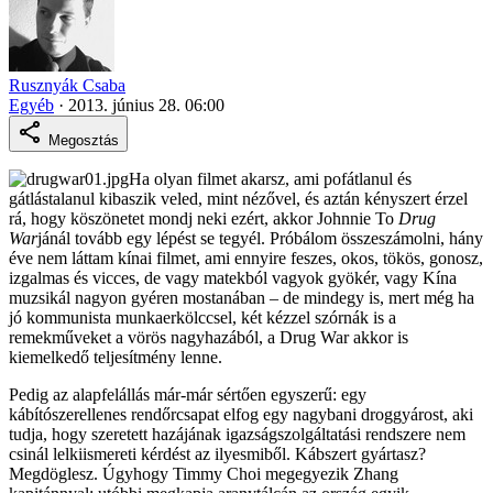
Rusznyák Csaba
Egyéb
·
2013. június 28. 06:00
Megosztás
Ha olyan filmet akarsz, ami pofátlanul és
gátlástalanul kibaszik veled, mint nézővel, és aztán kényszert érzel
rá, hogy köszönetet mondj neki ezért, akkor Johnnie To
Drug
War
jánál tovább egy lépést se tegyél. Próbálom összeszámolni, hány
éve nem láttam kínai filmet, ami ennyire feszes, okos, tökös, gonosz,
izgalmas és vicces, de vagy matekból vagyok gyökér, vagy Kína
muzsikál nagyon gyéren mostanában – de mindegy is, mert még ha
jó kommunista munkaerkölccsel, két kézzel szórnák is a
remekműveket a vörös nagyhazából, a Drug War akkor is
kiemelkedő teljesítmény lenne.
Pedig az alapfelállás már-már sértően egyszerű: egy
kábítószerellenes rendőrcsapat elfog egy nagybani droggyárost, aki
tudja, hogy szeretett hazájának igazságszolgáltatási rendszere nem
csinál lelkiismereti kérdést az ilyesmiből. Kábszert gyártasz?
Megdöglesz. Úgyhogy Timmy Choi megegyezik Zhang