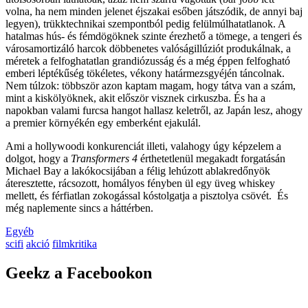
volna, ha nem minden jelenet éjszakai esőben játszódik, de annyi baj
legyen), trükktechnikai szempontból pedig felülmúlhatatlanok. A
hatalmas hús- és fémdögöknek szinte érezhető a tömege, a tengeri és
városamortizáló harcok döbbenetes valóságillúziót produkálnak, a
méretek a felfoghatatlan grandiózusság és a még éppen felfogható
emberi léptékűség tökéletes, vékony határmezsgyéjén táncolnak.
Nem túlzok: többször azon kaptam magam, hogy tátva van a szám,
mint a kiskölyöknek, akit először visznek cirkuszba. És ha a
napokban valami furcsa hangot hallasz keletről, az Japán lesz, ahogy
a premier környékén egy emberként ejakulál.
Ami a hollywoodi konkurenciát illeti, valahogy úgy képzelem a
dolgot, hogy a
Transformers 4
érthetetlenül megakadt forgatásán
Michael Bay a lakókocsijában a félig lehúzott ablakredőnyök
áteresztette, rácsozott, homályos fényben ül egy üveg whiskey
mellett, és férfiatlan zokogással kóstolgatja a pisztolya csövét. És
még naplemente sincs a háttérben.
Egyéb
scifi
akció
filmkritika
Geekz a Facebookon