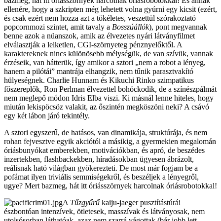
bazmeg, hát itt óriásszörnyek harcolnak óriásrobotokkal! És annak
ellenére, hogy a szkripten még lehetett volna gyúrni egy kicsit (ezért,
és csak ezért nem hozza azt a tökéletes, veszettül szórakoztató
popcornmozi szintet, amit tavaly a
Bosszúállók
), pont megvannak
benne azok a nüanszok, amik az élvezetes nyári látványfilmet
elválasztják a lelketlen, CGI-szörnyeteg pénznyelőktől. A
karaktereknek nincs különösebb mélységük, de van szívük, vannak
érzéseik, van hátterük, így amikor a sztori „nem a robot a lényeg,
hanem a pilótái” mantrája elhangzik, nem tűnik parasztvakító
hülyeségnek. Charlie Hunnam és Kikuchi Rinko szimpatikus
főszereplők, Ron Perlman élvezettel bohóckodik, de a színészpálmát
nem meglepő módon Idris Elba viszi. Ki másnál lenne hiteles, hogy
miután lekispöcsöz valakit, az őszintén megköszöni neki? A csávó
egy két lábon járó tekintély.
A sztori egyszerű, de hatásos, van dinamikája, struktúrája, és nem
rohan fejvesztve egyik akciótól a másikig, a gyermekien megalomán
óriásbunyókat emberekben, motivációkban, és apró, de beszédes
inzertekben, flashbackekben, híradásokban ügyesen ábrázolt,
reálisnak ható világban gyökerezteti. De most már fogjam be a
pofámat ilyen triviális semmiségekről, és beszéljek a lényegről,
ugye? Mert bazmeg, hát itt óriásszörnyek harcolnak óriásrobotokkal!
A
Tűzgyűrű
kaiju-jaeger pusztítástúrái
észbontóan intenzívek, ötletesek, masszívak és látványosak, nem
utolsósorban láthatóak, azaz nem szarrá vágottak (bár jobb lett