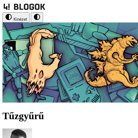
Kinézet
Tűzgyűrű