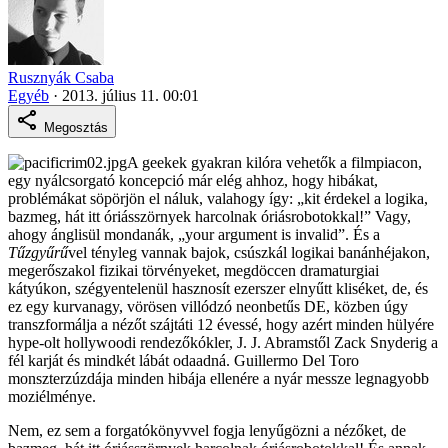
Rusznyák Csaba
Egyéb
·
2013. július 11. 00:01
Megosztás
A geekek gyakran kilóra vehetők a filmpiacon,
egy nyálcsorgató koncepció már elég ahhoz, hogy hibákat,
problémákat söpörjön el náluk, valahogy így: „kit érdekel a logika,
bazmeg, hát itt óriásszörnyek harcolnak óriásrobotokkal!” Vagy,
ahogy ánglisül mondanák, „your argument is invalid”. És a
Tűzgyűrű
vel tényleg vannak bajok, csúszkál logikai banánhéjakon,
megerőszakol fizikai törvényeket, megdöccen dramaturgiai
kátyúkon, szégyentelenül hasznosít ezerszer elnyűtt kliséket, de, és
ez egy kurvanagy, vörösen villódzó neonbetűs DE, közben úgy
transzformálja a nézőt szájtáti 12 évessé, hogy azért minden hülyére
hype-olt hollywoodi rendezőkókler, J. J. Abramstől Zack Snyderig a
fél karját és mindkét lábát odaadná. Guillermo Del Toro
monszterzúzdája minden hibája ellenére a nyár messze legnagyobb
moziélménye.
Nem, ez sem a forgatókönyvvel fogja lenyűgözni a nézőket, de