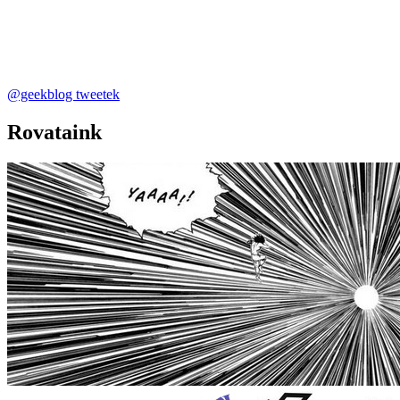
@geekblog tweetek
Rovataink