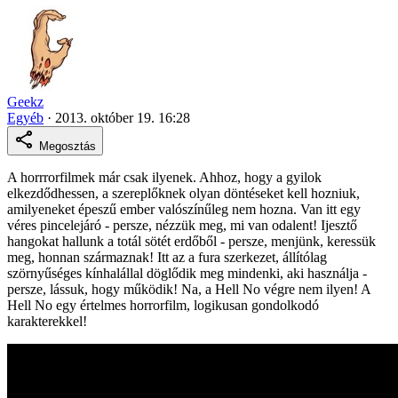
Geekz
Egyéb
·
2013. október 19. 16:28
Megosztás
A horrrorfilmek már csak ilyenek. Ahhoz, hogy a gyilok
elkezdődhessen, a szereplőknek olyan döntéseket kell hozniuk,
amilyeneket épeszű ember valószínűleg nem hozna. Van itt egy
véres pincelejáró - persze, nézzük meg, mi van odalent! Ijesztő
hangokat hallunk a totál sötét erdőből - persze, menjünk, keressük
meg, honnan származnak! Itt az a fura szerkezet, állítólag
szörnyűséges kínhalállal döglődik meg mindenki, aki használja -
persze, lássuk, hogy működik! Na, a Hell No végre nem ilyen! A
Hell No egy értelmes horrorfilm, logikusan gondolkodó
karakterekkel!