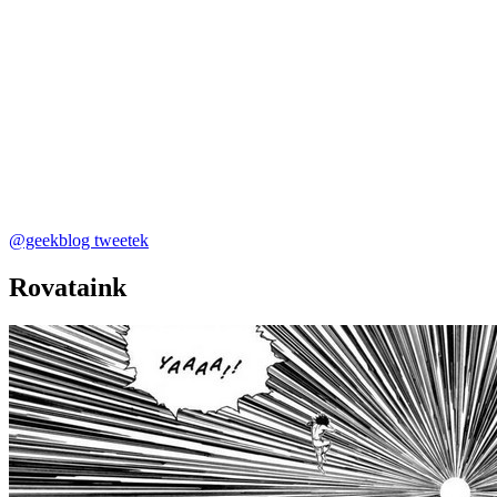
@geekblog tweetek
Rovataink