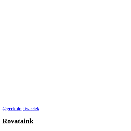
@geekblog tweetek
Rovataink