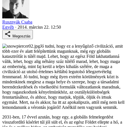
Rusznyák Csaba
Egyéb
·
2014. március 22. 12:50
Megosztás
Jó tudni, hogy ez a lenyűgöző civilizáció, amit
több ezer év alatt felépítettünk magunknak, még egy globális
katasztrófát is túlél majd. Lehet, hogy az egész Föld lakhatatlanná
válik, lehet, hogy alig néhány száz túlélő marad, lehet, hogy maga
az emberiség, mint faj kerül a teljes kihalás szélére, de maga a
civilizáció az utolsó értelmes kétlábú legutolsó lélegzetvételig
fennmarad. Jó tudni, hogy még ilyen extrém körülmények közt is
mindenkinek meglesz a maga helye és szerepe, hogy a társadalmi
berendezkedések és viselkedési formulák változatlanok maradnak,
hogy ragaszkodunk kényelmünkhöz, az osztálykülönbségek
fenntartásához, és ahhoz, hogy marjuk, tépjük, öljük és irtsuk
egymást. Mert, na és akkor, ha itt az apokalipszis, attól még nem kell
lemondanunk a vérontás jogáról! Anélkül nem vagyunk semmik.
2031-ben, 17 évvel azután, hogy egy, a globális felmelegedést
visszafordító kísérlet túl jól sült el, és az egész Földet ellepte a hó, a