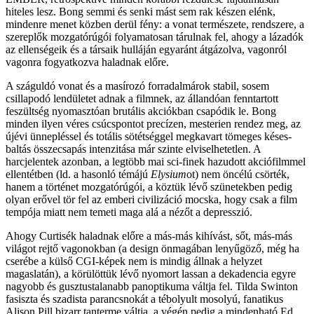
hiteles lesz. Bong semmi és senki mást sem rak készen elénk,
mindenre menet közben derül fény: a vonat természete, rendszere, a
szereplők mozgatórúgói folyamatosan tárulnak fel, ahogy a lázadók
az ellenségeik és a társaik hulláján egyaránt átgázolva, vagonról
vagonra fogyatkozva haladnak előre.
A száguldó vonat és a masírozó forradalmárok stabil, sosem
csillapodó lendületet adnak a filmnek, az állandóan fenntartott
feszültség nyomasztóan brutális akciókban csapódik le. Bong
minden ilyen véres csúcspontot precízen, mesterien rendez meg, az
újévi ünnepléssel és totális sötétséggel megkavart tömeges késes-
baltás összecsapás intenzitása már szinte elviselhetetlen. A
harcjelentek azonban, a legtöbb mai sci-finek hazudott akciófilmmel
ellentétben (ld. a hasonló témájú
Elysium
ot) nem öncélú csörték,
hanem a történet mozgatórúgói, a köztük lévő szünetekben pedig
olyan erővel tör fel az emberi civilizáció mocska, hogy csak a film
tempója miatt nem temeti maga alá a nézőt a depresszió.
Ahogy Curtisék haladnak előre a más-más kihívást, sőt, más-más
világot rejtő vagonokban (a design önmagában lenyűgöző, még ha
cserébe a külső CGI-képek nem is mindig állnak a helyzet
magaslatán), a körülöttük lévő nyomort lassan a dekadencia egyre
nagyobb és gusztustalanabb panoptikuma váltja fel. Tilda Swinton
fasiszta és szadista parancsnokát a tébolyult mosolyú, fanatikus
Alison Pill bizarr tanterme váltja, a végén pedig a mindenható Ed