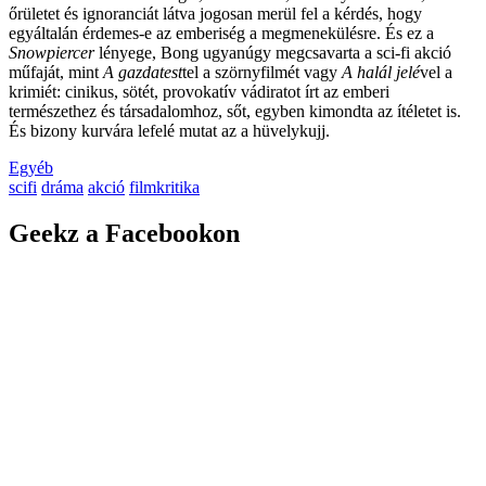
őrületet és ignoranciát látva jogosan merül fel a kérdés, hogy
egyáltalán érdemes-e az emberiség a megmenekülésre. És ez a
Snowpiercer
lényege, Bong ugyanúgy megcsavarta a sci-fi akció
műfaját, mint
A gazdatest
tel a szörnyfilmét vagy
A halál jelé
vel a
krimiét: cinikus, sötét, provokatív vádiratot írt az emberi
természethez és társadalomhoz, sőt, egyben kimondta az ítéletet is.
És bizony kurvára lefelé mutat az a hüvelykujj.
Egyéb
scifi
dráma
akció
filmkritika
Geekz a Facebookon