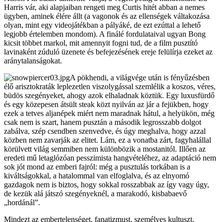
Harris vár, aki alapjaiban rengeti meg Curtis hitét abban a nemes
ügyben, aminek élére állt (a vagonok és az ellenségek váltakozása
olyan, mint egy videojátékban a pályáké, de ezt ezúttal a lehető
legjobb értelemben mondom). A finálé fordulataival ugyan Bong
kicsit többet markol, mit amennyit fogni tud, de a film pusztító
lavinaként zúduló üzenete és befejezésének ereje felülírja ezeket az
aránytalanságokat.
A pökhendi, a világvége után is fényűzésben
élő arisztokraták leplezetlen viszolygással szemlélik a koszos, véres,
büdös szegényeket, ahogy azok elhaladnak köztük. Egy luxusfürdő
és egy közepesen átsült steak közt nyilván az jár a fejükben, hogy
ezek a tetves aljanépek miért nem maradnak hátul, a helyükön, még
csak nem is szart, hanem pusztán a második legrosszabb dolgot
zabálva, szép csendben szenvedve, és úgy meghalva, hogy azzal
közben nem zavarják az elitet. Lám, ez a vonatba zárt, fagyhalállal
körülvett világ semmiben nem különbözik a mostanitól. Illően az
eredeti mű letaglózóan pesszimista hangvételéhez, az adaptáció nem
sok jót mond az emberi fajról: még a pusztulás torkában is a
kiváltságokkal, a hatalommal van elfoglalva, és az elnyomó
gazdagok nem is biztos, hogy sokkal rosszabbak az így vagy úgy,
de kezük alá játszó szegényeknél, a marakodó, kisbabaevő
„hordánál”.
Mindezt az embertelenséget, fanatizmust, személyes kultuszt,