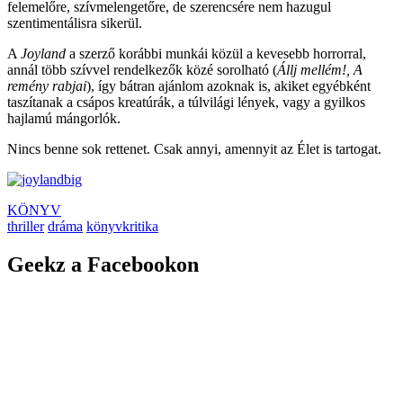
felemelőre, szívmelengetőre, de szerencsére nem hazugul
szentimentálisra sikerül.
A
Joyland
a szerző korábbi munkái közül a kevesebb horrorral,
annál több szívvel rendelkezők közé sorolható (
Állj mellém!, A
remény rabjai
), így bátran ajánlom azoknak is, akiket egyébként
taszítanak a csápos kreatúrák, a túlvilági lények, vagy a gyilkos
hajlamú mángorlók.
Nincs benne sok rettenet. Csak annyi, amennyit az Élet is tartogat.
KÖNYV
thriller
dráma
könyvkritika
Geekz a Facebookon