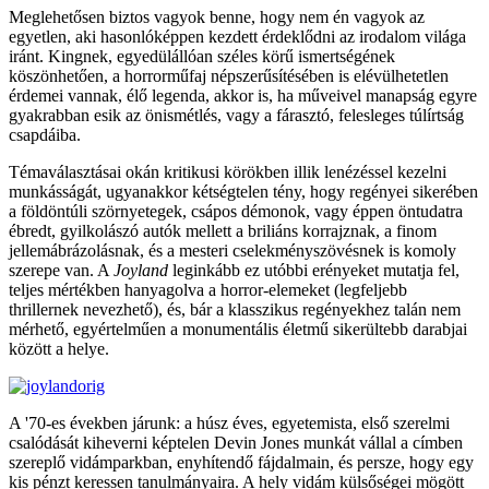
Meglehetősen biztos vagyok benne, hogy nem én vagyok az
egyetlen, aki hasonlóképpen kezdett érdeklődni az irodalom világa
iránt. Kingnek, egyedülállóan széles körű ismertségének
köszönhetően, a horrorműfaj népszerűsítésében is elévülhetetlen
érdemei vannak, élő legenda, akkor is, ha műveivel manapság egyre
gyakrabban esik az önismétlés, vagy a fárasztó, felesleges túlírtság
csapdáiba.
Témaválasztásai okán kritikusi körökben illik lenézéssel kezelni
munkásságát, ugyanakkor kétségtelen tény, hogy regényei sikerében
a földöntúli szörnyetegek, csápos démonok, vagy éppen öntudatra
ébredt, gyilkolászó autók mellett a briliáns korrajznak, a finom
jellemábrázolásnak, és a mesteri cselekményszövésnek is komoly
szerepe van. A
Joyland
leginkább ez utóbbi erényeket mutatja fel,
teljes mértékben hanyagolva a horror-elemeket (legfeljebb
thrillernek nevezhető), és, bár a klasszikus regényekhez talán nem
mérhető, egyértelműen a monumentális életmű sikerültebb darabjai
között a helye.
A '70-es években járunk: a húsz éves, egyetemista, első szerelmi
csalódását kiheverni képtelen Devin Jones munkát vállal a címben
szereplő vidámparkban, enyhítendő fájdalmain, és persze, hogy egy
kis pénzt keressen tanulmányaira. A hely vidám külsőségei mögött