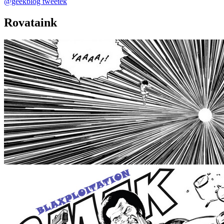
@geekblog tweetek
Rovataink