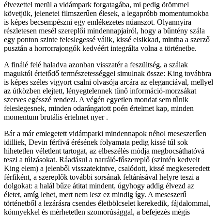
élvezettel merül a vidámpark forgatagába, mi pedig örömmel
követjük, jelenetei filmszerűen élesek, a legapróbb momentumokba
is képes becsempészni egy emlékezetes nüanszot. Olyannyira
részletesen mesél szereplői mindennapjairól, hogy a bűntény szála
egy ponton szinte feleslegessé válik, kissé elsikkad, mintha a szerző
pusztán a horrorrajongók kedvéért integrálta volna a történetbe.
A finálé felé haladva azonban visszatér a feszültség, a szálak
maguktól értetődő természetességgel simulnak össze: King továbbra
is képes széles vigyort csalni olvasója arcára az eleganciával, mellyel
az útközben elejtett, lényegtelennek tűnő információ-morzsákat
szerves egésszé rendezi. A végén egyetlen mondat sem tűnik
feleslegesnek, minden odarángatott poén értelmet kap, minden
momentum brutális értelmet nyer .
Bár a már emlegetett vidámparki mindennapok néhol meseszerűen
idilliek, Devin férfivá érésének folyamata pedig kissé túl sok
hihetetlen véletlent tartogat, az elbeszélés módja megbocsáthatóvá
teszi a túlzásokat. Ráadásul a narráló-főszereplő (szintén kedvelt
King elem) a jelenből visszatekintve, csalódott, kissé megkeseredett
férfiként, a szereplők további sorsának feltárásával helyre teszi a
dolgokat: a halál bűze átitat mindent, úgyhogy addig élvezd az
életet, amíg lehet, mert nem lesz ez mindig így. A meseszerű
történetből a lezárásra csendes életbölcselet kerekedik, fájdalommal,
könnyekkel és mérhetetlen szomorúsággal, a befejezés mégis