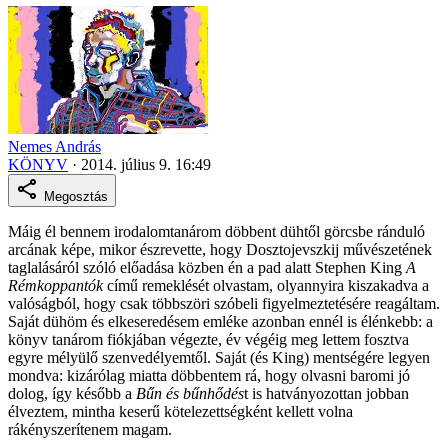
Nemes András
KÖNYV
·
2014. július 9. 16:49
Megosztás
Máig él bennem irodalomtanárom döbbent dühtől görcsbe ránduló
arcának képe, mikor észrevette, hogy Dosztojevszkij művészetének
taglalásáról szóló előadása közben én a pad alatt Stephen King
A
Rémkoppantók
című remeklését olvastam, olyannyira kiszakadva a
valóságból, hogy csak többszöri szóbeli figyelmeztetésére reagáltam.
Saját dühöm és elkeseredésem emléke azonban ennél is élénkebb: a
könyv tanárom fiókjában végezte, év végéig meg lettem fosztva
egyre mélyülő szenvedélyemtől. Saját (és King) mentségére legyen
mondva: kizárólag miatta döbbentem rá, hogy olvasni baromi jó
dolog, így később a
Bűn és bűnhődés
t is hatványozottan jobban
élveztem, mintha keserű kötelezettségként kellett volna
rákényszerítenem magam.