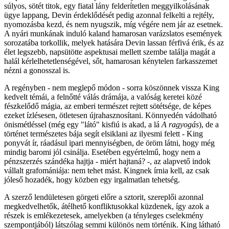
súlyos, sötét titok, egy fiatal lány felderítetlen meggyilkolásának
ügye lappang, Devin érdeklődését pedig azonnal felkelti a rejtély,
nyomozásba kezd, és nem nyugszik, míg végére nem jár az esetnek.
A nyári munkának induló kaland hamarosan varázslatos események
sorozatába torkollik, melyek hatására Devin lassan férfivá érik, és az
élet legszebb, napsütötte aspektusai mellett szembe találja magát a
halál kérlelhetetlenségével, sőt, hamarosan kénytelen farkasszemet
nézni a gonosszal is.
A regényben - nem meglepő módon - sorra köszönnek vissza King
kedvelt témái, a felnőtté válás drámája, a valóság keretei közé
fészkelődő mágia, az emberi természet rejtett sötétsége, de képes
ezeket ízlésesen, ötletesen újrahasznosítani. Könnyedén vádolható
önismétléssel (még egy "látó" kisfiú is akad, a lá
A ragyogás
), de a
történet természetes bája segít elsiklani az ilyesmi felett - King
ponyvát ír, ráadásul ipari mennyiségben, de öröm látni, hogy még
mindig baromi jól csinálja. Esetében egyértelmű, hogy nem a
pénzszerzés szándéka hajtja - miért hajtaná? -, az alapvető indok
vállalt grafomániája: nem tehet mást. Kingnek írnia kell, az csak
jóleső hozadék, hogy közben egy irgalmatlan tehetség.
A szerző lendületesen görgeti előre a sztorit, szereplői azonnal
megkedvelhetők, átélhető konfliktusokkal küzdenek, így azok a
részek is emlékezetesek, amelyekben (a tényleges cselekmény
szempontjából) látszólag semmi különös nem történik. King látható