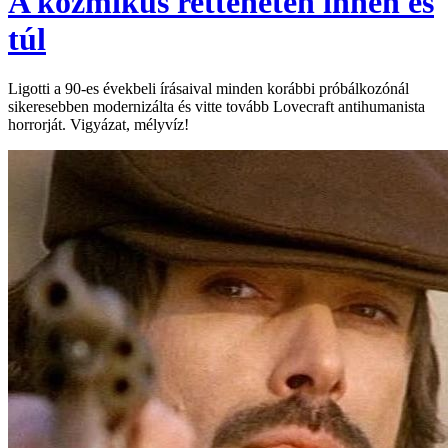
A kozmikus retteneten innen és
túl
Ligotti a 90-es évekbeli írásaival minden korábbi próbálkozónál
sikeresebben modernizálta és vitte tovább Lovecraft antihumanista
horrorját. Vigyázat, mélyvíz!