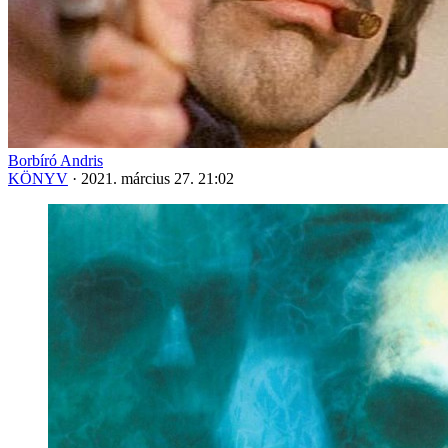
Borbíró Andris
KÖNYV
·
2021. március 27. 21:02