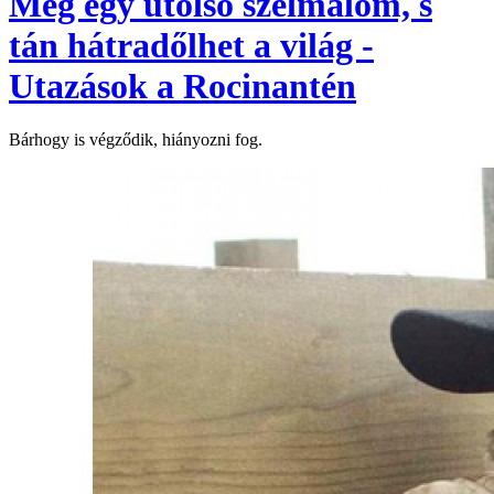
Még egy utolsó szélmalom, s
tán hátradőlhet a világ -
Utazások a Rocinantén
Bárhogy is végződik, hiányozni fog.