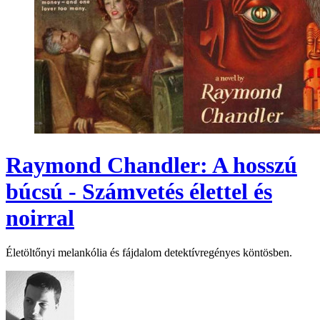
Raymond Chandler: A hosszú
búcsú - Számvetés élettel és
noirral
Életöltőnyi melankólia és fájdalom detektívregényes köntösben.