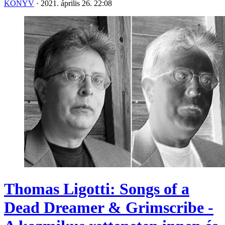
KÖNYV
·
2021. április 26. 22:08
Thomas Ligotti: Songs of a
Dead Dreamer & Grimscribe -