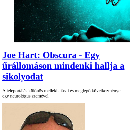
Joe Hart: Obscura - Egy
űrállomáson mindenki hallja a
sikolyodat
A teleportálás különös mellékhatásai és meglepő következményei
egy neurológus szemével.