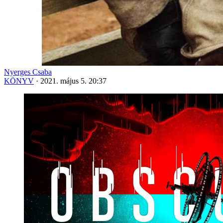
Nyerges Csaba
KÖNYV
·
2021. május 5. 20:37