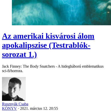
Az amerikai kisvárosi álom
apokalipszise (Testrablók-
sorozat 1.)
Jack Finney: The Body Snatchers - A hidegháború emblematikus
sci-fi/horrora.
Rusznyák Csaba
KÖNYV
·
2021. március 12. 20:55