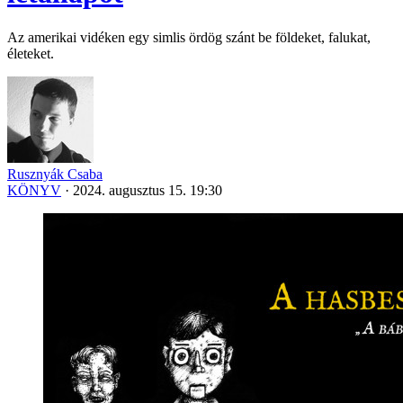
Az amerikai vidéken egy simlis ördög szánt be földeket, falukat,
életeket.
Rusznyák Csaba
KÖNYV
·
2024. augusztus 15. 19:30