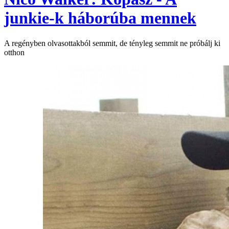
junkie-k háborúba mennek
A regényben olvasottakból semmit, de tényleg semmit ne próbálj ki
otthon