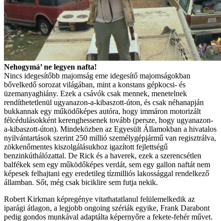
Nehogymá’ ne legyen nafta!
Nincs idegesítőbb majomság eme idegesítő majomságokban
bővelkedő sorozat világában, mint a konstans gépkocsi- és
üzemanyaghiány. Ezek a csávók csak mennek, menetelnek
rendíthetetlenül ugyanazon-a-kibaszott-úton, és csak néhanapján
bukkannak egy működőképes autóra, hogy immáron motorizált
félcédulásokként kerenghessenek tovább (persze, hogy ugyanazon-
a-kibaszott-úton). Mindeközben az Egyesült Államokban a hivatalos
nyilvántartások szerint 250 millió személygépjármű van regisztrálva,
zökkenőmentes kiszolgálásukhoz igazított fejlettségű
benzinkúthálózattal. De Rick és a haverek, ezek a szerencsétlen
balfékek sem egy működőképes verdát, sem egy gallon naftát nem
képesek felhajtani egy eredetileg tízmilliós lakossággal rendelkező
államban. Sőt, még csak biciklire sem futja nekik.
Robert Kirkman képregénye vitathatatlanul felülemelkedik az
iparági átlagon, a legjobb ongoing szériák egyike, Frank Darabont
pedig gondos munkával adaptálta képernyőre a fekete-fehér művet.