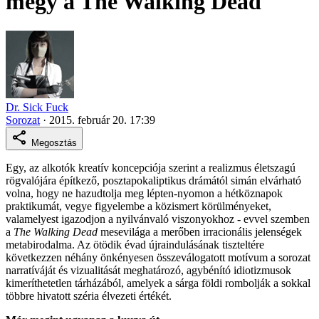
megy a The Walking Dead
Dr. Sick Fuck
Sorozat
·
2015. február 20. 17:39
Megosztás
Egy, az alkotók kreatív koncepciója szerint a realizmus életszagú
rögvalójára építkező, posztapokaliptikus drámától simán elvárható
volna, hogy ne hazudtolja meg lépten-nyomon a hétköznapok
praktikumát, vegye figyelembe a közismert körülményeket,
valamelyest igazodjon a nyilvánvaló viszonyokhoz - evvel szemben
a
The Walking Dead
mesevilága a merőben irracionális jelenségek
metabirodalma. Az ötödik évad újraindulásának tiszteltére
következzen néhány önkényesen összeválogatott motívum a sorozat
narratíváját és vizualitását meghatározó, agybénító idiotizmusok
kimeríthetetlen tárházából, amelyek a sárga földi rombolják a sokkal
többre hivatott széria élvezeti értékét.