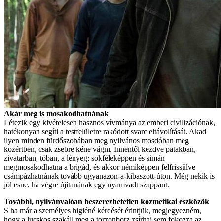
Akár meg is mosakodhatnának
Létezik egy kivételesen hasznos vívmánya az emberi civilizációnak,
hatékonyan segíti a testfelületre rakódott svarc eltávolítását. Akad
ilyen minden fürdőszobában meg nyilvános mosdóban meg
közértben, csak zsebre kéne vágni. Innentől kezdve patakban,
zivatarban, tóban, a lényeg: sokféleképpen és simán
megmosakodhatna a brigád, és akkor némiképpen felfrissülve
csámpázhatnának tovább ugyanazon-a-kibaszott-úton. Még nekik is
jól esne, ha végre újítanának egy nyamvadt szappant.
További, nyilvánvalóan beszerezhetetlen kozmetikai eszközök
S ha már a személyes higiéné kérdését érintjük, megjegyezném,
hogy a lucskos szakáll meg a torzonborz zsírhaj sem fokozza az