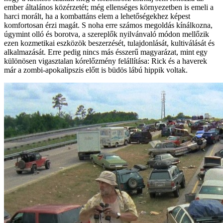
ember általános közérzetét; még ellenséges környezetben is emeli a
harci morált, ha a kombattáns elem a lehetőségekhez képest
komfortosan érzi magát. S noha erre számos megoldás kínálkozna,
úgymint olló és borotva, a szereplők nyilvánvaló módon mellőzik
ezen kozmetikai eszközök beszerzését, tulajdonlását, kultiválását és
alkalmazását. Erre pedig nincs más ésszerű magyarázat, mint egy
különösen vigasztalan kórelőzmény felállítása: Rick és a haverek
már a zombi-apokalipszis előtt is büdös lábú hippik voltak.