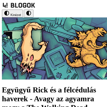
Kinézet
Együgyű Rick és a félcédulás
haverek - Avagy az agyamra