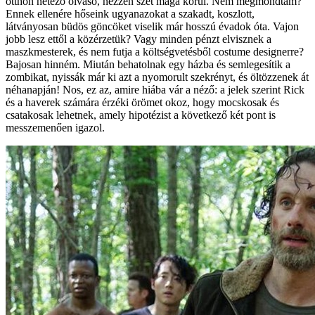
otthon netező olvasó, nézzen szét maga körül. Nem megmondtam?
Ennek ellenére hőseink ugyanazokat a szakadt, koszlott,
látványosan büdös göncöket viselik már hosszú évadok óta. Vajon
jobb lesz ettől a közérzetük? Vagy minden pénzt elvisznek a
maszkmesterek, és nem futja a költségvetésből costume designerre?
Bajosan hinném. Miután behatolnak egy házba és semlegesítik a
zombikat, nyissák már ki azt a nyomorult szekrényt, és öltözzenek át
néhanapján! Nos, ez az, amire hiába vár a néző: a jelek szerint Rick
és a haverek számára érzéki örömet okoz, hogy mocskosak és
csatakosak lehetnek, amely hipotézist a következő két pont is
messzemenően igazol.