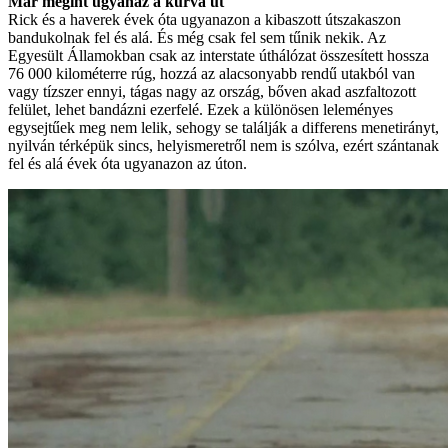
Már megint ugyanaz a kurva út
Rick és a haverek évek óta ugyanazon a kibaszott útszakaszon
bandukolnak fel és alá. És még csak fel sem tűnik nekik. Az
Egyesült Államokban csak az interstate úthálózat összesített hossza
76 000 kilométerre rúg, hozzá az alacsonyabb rendű utakból van
vagy tízszer ennyi, tágas nagy az ország, bőven akad aszfaltozott
felület, lehet bandázni ezerfelé. Ezek a különösen leleményes
egysejtűek meg nem lelik, sehogy se találják a differens menetirányt,
nyilván térképük sincs, helyismeretről nem is szólva, ezért szántanak
fel és alá évek óta ugyanazon az úton.