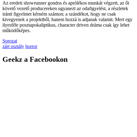
Az eredeti showrunner gondos és aprólékos munkát végzett, az őt
követő vezető producereken ugyanezt az odafigyelést, a részletek
iránti figyelmet kérném számon; a szándékot, hogy ne csak
kivegyenek a projektből, hanem hozzá is adjanak valamit. Mert egy
ilyesféle posztapokaliptikus, character driven dráma csak így lehet
működőképes.
Sorozat
zárt osztály
horror
Geekz a Facebookon