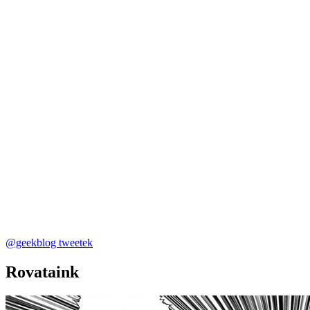
@geekblog tweetek
Rovataink