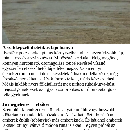
A szakképzett dietetikus fájó hiánya
Ilyesféle posztapokaliptikus környezetben nincs kézenfekvőbb táp,
mint a rizs és a száraztészta. Minőségét korlátlan ideig megőrzi,
könnyen hurcolható, csomagolása többé-kevésbé vízálló,
egyszerűen elkészíthető, tápértéke magas. Valamennyi
élelmiszerboltban hatalmas készletek állnak rendelkezésre, még
Észak-Amerikában is. Csak forró víz kell, máris kész az ebéd.
Mégis inkább nyers földigilisztát meg pirított rühöskutya-húst
majszolgatnak ezek az ugyanazon-a-kibaszott-úton csatangoló
félkegyelműek.
Jó megjelenés = fél siker
Szereplőink rendszeresen ütnek tanyát kurtább vagy hosszabb
időtartamra mindenféle házakban. A házakat köztudomásúan
emberek építik (többnyire) más embereknek. És hát ahol emberek
laknak, ott nyilvánvaló módon ruha is akad. Tegyen próbát az