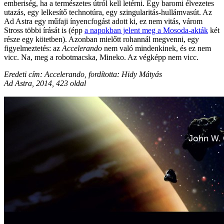
emberiség, ha a természetes útról kell letérni. Egy baromi élvezetes
utazás, egy lelkesítő technotúra, egy szingularitás-hullámvasút. Az
Ad Astra egy műfaji ínyencfogást adott ki, ez nem vitás, várom
Stross többi írását is (épp
a napokban jelent meg a Mosoda-akták
két
része egy kötetben). Azonban mielőtt rohannál megvenni, egy
figyelmeztetés: az
Accelerando
nem való mindenkinek, és ez nem
vicc. Na, meg a robotmacska, Mineko. Az végképp nem vicc.
Eredeti cím: Accelerando,
fordította: Hidy Mátyás
Ad Astra, 2014, 423 oldal