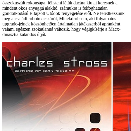
összekuszált rokonsága, félisteni létük dacára kiutat keresnek a
mindent okos anyaggá alakító, számukra is felfoghatatlan
gondolkodású Elfajzott Utódok fenyegetése elől. Ne feledkezzünk
meg a családi robotmacskáról, Minekóról sem, aki folyamatos
upgrade-jeinek köszönhetően ártalmatlan játékszerből apránként
valami egészen szokatlanná változik, hogy végigkísérje a Macx-
dinasztia kalandos útját.