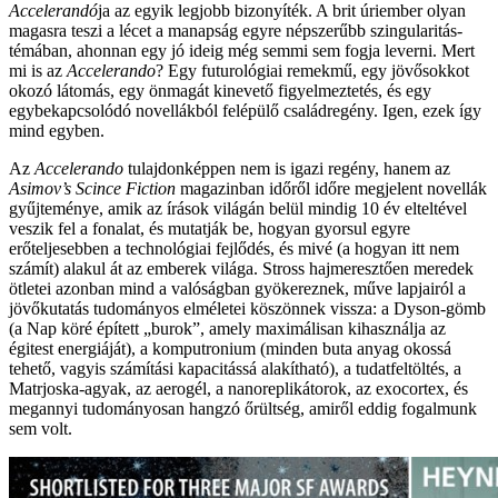
Accelerandó
ja az egyik legjobb bizonyíték. A brit úriember olyan
magasra teszi a lécet a manapság egyre népszerűbb szingularitás-
témában, ahonnan egy jó ideig még semmi sem fogja leverni. Mert
mi is az
Accelerando
? Egy futurológiai remekmű, egy jövősokkot
okozó látomás, egy önmagát kinevető figyelmeztetés, és egy
egybekapcsolódó novellákból felépülő családregény. Igen, ezek így
mind egyben.
Az
Accelerando
tulajdonképpen nem is igazi regény, hanem az
Asimov’s Scince Fiction
magazinban időről időre megjelent novellák
gyűjteménye, amik az írások világán belül mindig 10 év elteltével
veszik fel a fonalat, és mutatják be, hogyan gyorsul egyre
erőteljesebben a technológiai fejlődés, és mivé (a hogyan itt nem
számít) alakul át az emberek világa. Stross hajmeresztően meredek
ötletei azonban mind a valóságban gyökereznek, műve lapjairól a
jövőkutatás tudományos elméletei köszönnek vissza: a Dyson-gömb
(a Nap köré épített „burok”, amely maximálisan kihasználja az
égitest energiáját), a komputronium (minden buta anyag okossá
tehető, vagyis számítási kapacitássá alakítható), a tudatfeltöltés, a
Matrjoska-agyak, az aerogél, a nanoreplikátorok, az exocortex, és
megannyi tudományosan hangzó őrültség, amiről eddig fogalmunk
sem volt.