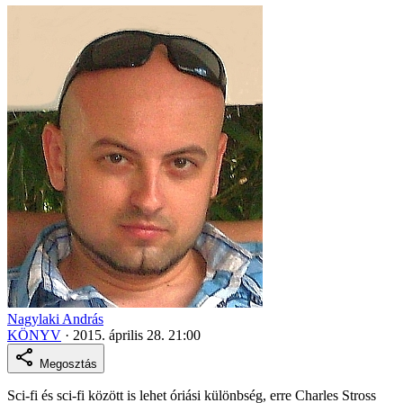
Nagylaki András
KÖNYV
·
2015. április 28. 21:00
Megosztás
Sci-fi és sci-fi között is lehet óriási különbség, erre Charles Stross