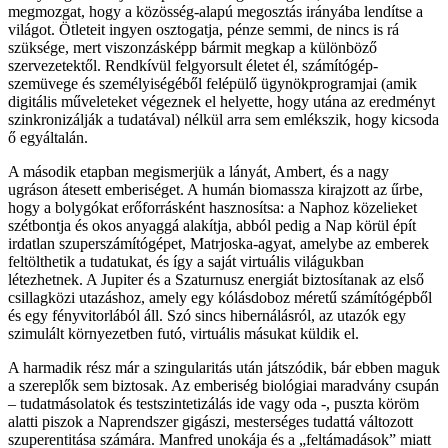
megmozgat, hogy a közösség-alapú megosztás irányába lendítse a
világot. Ötleteit ingyen osztogatja, pénze semmi, de nincs is rá
szüksége, mert viszonzásképp bármit megkap a különböző
szervezetektől. Rendkívül felgyorsult életet él, számítógép-
szemüvege és személyiségéből felépülő ügynökprogramjai (amik
digitális műveleteket végeznek el helyette, hogy utána az eredményt
szinkronizálják a tudatával) nélkül arra sem emlékszik, hogy kicsoda
ő egyáltalán.
A második etapban megismerjük a lányát, Ambert, és a nagy
ugráson átesett emberiséget. A humán biomassza kirajzott az űrbe,
hogy a bolygókat erőforrásként hasznosítsa: a Naphoz közelieket
szétbontja és okos anyaggá alakítja, abból pedig a Nap körül épít
irdatlan szuperszámítógépet, Matrjoska-agyat, amelybe az emberek
feltölthetik a tudatukat, és így a saját virtuális világukban
létezhetnek. A Jupiter és a Szaturnusz energiát biztosítanak az első
csillagközi utazáshoz, amely egy kólásdoboz méretű számítógépből
és egy fényvitorlából áll. Szó sincs hibernálásról, az utazók egy
szimulált környezetben futó, virtuális másukat küldik el.
A harmadik rész már a szingularitás után játszódik, bár ebben maguk
a szereplők sem biztosak. Az emberiség biológiai maradvány csupán
– tudatmásolatok és testszintetizálás ide vagy oda -, puszta köröm
alatti piszok a Naprendszer gigászi, mesterséges tudattá változott
szuperentitása számára. Manfred unokája és a „feltámadások” miatt