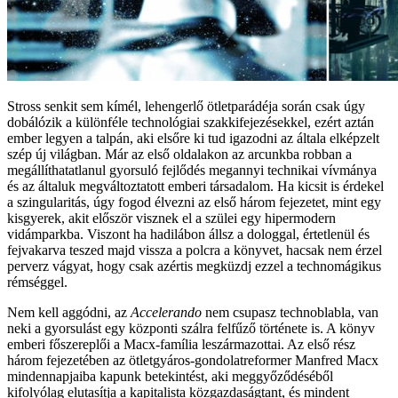
Stross senkit sem kímél, lehengerlő ötletparádéja során csak úgy
dobálózik a különféle technológiai szakkifejezésekkel, ezért aztán
ember legyen a talpán, aki elsőre ki tud igazodni az általa elképzelt
szép új világban. Már az első oldalakon az arcunkba robban a
megállíthatatlanul gyorsuló fejlődés megannyi technikai vívmánya
és az általuk megváltoztatott emberi társadalom. Ha kicsit is érdekel
a szingularitás, úgy fogod élvezni az első három fejezetet, mint egy
kisgyerek, akit először visznek el a szülei egy hipermodern
vidámparkba. Viszont ha hadilábon állsz a dologgal, értetlenül és
fejvakarva teszed majd vissza a polcra a könyvet, hacsak nem érzel
perverz vágyat, hogy csak azértis megküzdj ezzel a technomágikus
rémséggel.
Nem kell aggódni, az
Accelerando
nem csupasz technoblabla, van
neki a gyorsulást egy központi szálra felfűző története is. A könyv
emberi főszereplői a Macx-família leszármazottai. Az első rész
három fejezetében az ötletgyáros-gondolatreformer Manfred Macx
mindennapjaiba kapunk betekintést, aki meggyőződéséből
kifolyólag elutasítja a kapitalista közgazdaságtant, és mindent