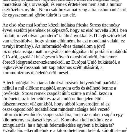
maradásra bírja olvasóját, és ennek érdekében nem átall a humor
eszközéhez nyúlni. Nem csak hozsannát zeng a transzhumanitásról,
de egyszersmind görbe tükröt is tart elé.
Az első rész mai korhoz közeli indítása fricska Stross tizennégy
évvel ezelőtti jelenének (elképesztő, hogy az első novella 2001-ben
íródott, mivel olyan „modern” találmányokkal és IT-fejlesztésekkel
van telezsúfolva, hogy simán elhinném, ha azt mondaná valaki, ez
tavalyi iromány). Az információ-éhes társadalom a jövő
bizonytalansága miatti megváltás-ideológiában hírportállá mutálódó
CIA-ről, gazdáját hűségesen követő okosbőröndről, értelemre
ébredő idegrendszer-szkennekről, az Európai Unió bukásáról, a
legkevésbé rossznak hitt kapitalizmus széthullásáról, a
kommunizmus újjáéledéséről mesél.
A technológiai és a társadalmi változások helyenkénti paródiája
nélkül a mű ellökne magától, annyira erős és átélhető benne a
jövősokk. Stross remek csapdát állít: szinte a mából kezdi a
történetet, az internettől és az állandó online jelenléttől
túlszennyezett világunkból, hogy abból kanyarodjon rá az
összekapcsolódó tudathálózat mindenhatósága felé vezető
információ-evolúciós szupersztrádára, amin az ember csupán egy
kilométernyi szakaszt képvisel. Komolyan kell nekünk ez a
szingularitás, ha a fajunk felemelkedése egyben a bukása is?
Egyáltalán: elkerülhetjük-e a kitörölhetetlenül belénk kódolt istenné