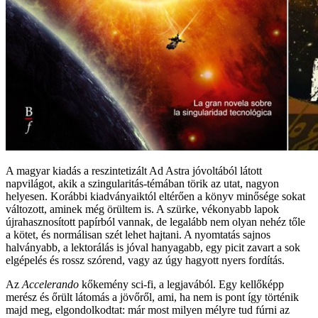
A magyar kiadás a reszintetizált Ad Astra jóvoltából látott
napvilágot, akik a szingularitás-témában törik az utat, nagyon
helyesen. Korábbi kiadványaiktól eltérően a könyv minősége sokat
változott, aminek még örültem is. A szürke, vékonyabb lapok
újrahasznosított papírból vannak, de legalább nem olyan nehéz tőle
a kötet, és normálisan szét lehet hajtani. A nyomtatás sajnos
halványabb, a lektorálás is jóval hanyagabb, egy picit zavart a sok
elgépelés és rossz szórend, vagy az úgy hagyott nyers fordítás.
Az
Accelerando
kőkemény sci-fi, a legjavából. Egy kellőképp
merész és őrült látomás a jövőről, ami, ha nem is pont így történik
majd meg, elgondolkodtat: már most milyen mélyre tud fúrni az