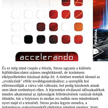
És ez még mind csupán a felszín, Stross ugyanis a különös
fejlődésláncolatot számos meghökkentő, de korántsem
elképzelhetetlen húzással dobja fel. A történet remekül idomul az
„evolúciónk” efféle továbbgondolásához: a szereplők hol
előremozdítják a várva várt változást, hol pedig küzdenek annak
nem látott eredményei ellen. A fejezeteket elválasztó időszakadékok
minden alkalommal az újdonságok felfedezésének varázsát dobják
ölünkbe, bár a folytonos in medias res indítás nem mindenkinek
nyeri majd el a tetszését. Stross javára legyen mondva, a
tudományos szakszövegektől eltekintve mindent megtesz, hogy