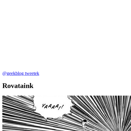
@geekblog tweetek
Rovataink