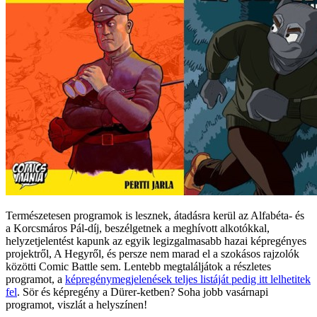
Természetesen programok is lesznek, átadásra kerül az Alfabéta- és
a Korcsmáros Pál-díj, beszélgetnek a meghívott alkotókkal,
helyzetjelentést kapunk az egyik legizgalmasabb hazai képregényes
projektről, A Hegyről, és persze nem marad el a szokásos rajzolók
közötti Comic Battle sem. Lentebb megtaláljátok a részletes
programot, a
képregénymegjelenések teljes listáját pedig itt lelhetitek
fel
. Sör és képregény a Dürer-ketben? Soha jobb vasárnapi
programot, viszlát a helyszínen!