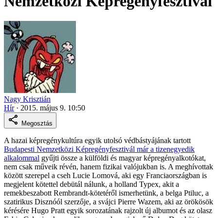
Nemzetközi Képregényfesztivál
Nagy Krisztián
Hír
·
2015. május 9. 10:50
Megosztás
A hazai képregénykultúra egyik utolsó védbástyájának tartott
Budapesti Nemzetközi Képregényfesztivál már a tizenegyedik
alkalommal
gyűjti össze a külföldi és magyar képregényalkotókat,
nem csak műveik révén, hanem fizikai valójukban is. A meghívottak
között szerepel a cseh Lucie Lomová, aki egy Franciaországban is
megjelent kötettel debütál nálunk, a holland Typex, akit a
remekbeszabott Rembrandt-kötetéről ismerhetünk, a belga Ptiluc, a
szatirikus Disznóól szerzője, a svájci Pierre Wazem, aki az örökösök
kérésére Hugo Pratt egyik sorozatának rajzolt új albumot és az olasz