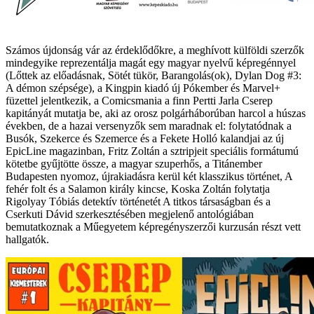
Számos újdonság vár az érdeklődőkre, a meghívott külföldi szerzők
mindegyike reprezentálja magát egy magyar nyelvű képregénnyel
(Lőttek az előadásnak, Sötét tükör, Barangolás(ok), Dylan Dog #3:
A démon szépsége), a Kingpin kiadó új Pókember és Marvel+
füzettel jelentkezik, a Comicsmania a finn Pertti Jarla Cserep
kapitányát mutatja be, aki az orosz polgárháborúban harcol a húszas
években, de a hazai versenyzők sem maradnak el: folytatódnak a
Busók, Szekerce és Szemerce és a Fekete Holló kalandjai az új
EpicLine magazinban, Fritz Zoltán a sztripjeit speciális formátumú
kötetbe gyűjtötte össze, a magyar szuperhős, a Titánember
Budapesten nyomoz, újrakiadásra kerül két klasszikus történet, A
fehér folt és a Salamon király kincse, Koska Zoltán folytatja
Rigolyay Tóbiás detektív történetét A titkos társaságban és a
Cserkuti Dávid szerkesztésében megjelenő antológiában
bemutatkoznak a Műegyetem képregényszerzői kurzusán részt vett
hallgatók.