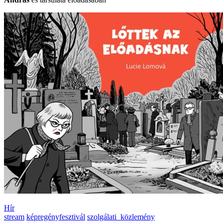
Hír
stream
képregényfesztivál
szolgálati_közlemény