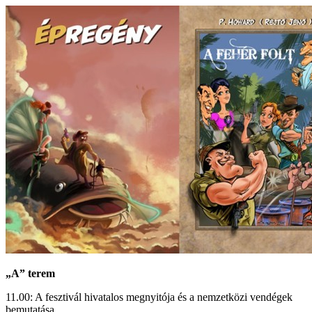
„A” terem
11.00: A fesztivál hivatalos megnyitója és a nemzetközi vendégek
bemutatása