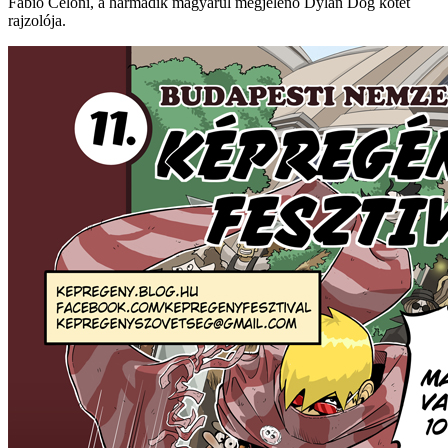
Fabio Celoni, a harmadik magyarul megjelenő Dylan Dog kötet
rajzolója.