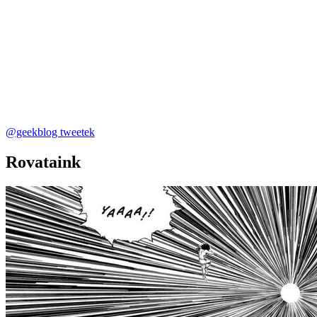
@geekblog tweetek
Rovataink