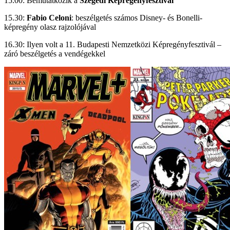
15.00: Bemutatkozik a
Szegedi Képregényfesztivál
15.30:
Fabio Celoni
: beszélgetés számos Disney- és Bonelli-
képregény olasz rajzolójával
16.30: Ilyen volt a 11. Budapesti Nemzetközi Képregényfesztivál –
záró beszélgetés a vendégekkel