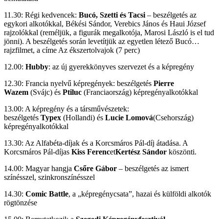
11.30: Régi kedvencek:
Bucó, Szetti és Tacsi
– beszélgetés az
egykori alkotókkal, Békési Sándor, Verebics János és Haui József
rajzolókkal (reméljük, a figurák megalkotója, Marosi László is el tud
jönni). A beszélgetés során levetítjük az egyetlen létező Bucó…
rajzfilmet, a címe Az ékszertolvajok (7 perc)
12.00:
Hubby
: az új gyerekkönyves szervezet és a képregény
12.30: Francia nyelvű képregények: beszélgetés
Pierre
Wazem
(Svájc) és
Ptiluc
(Franciaország) képregényalkotókkal
13.00: A képregény és a társművészetek:
beszélgetés
Typex
(Hollandi) és
Lucie Lomová
(Csehország)
képregényalkotókkal
13.30: Az Alfabéta-díjak és a Korcsmáros Pál-díj átadása. A
Korcsmáros Pál-díjas
Kiss Ferenc
et
Kertész Sándor
köszönti.
14.00: Magyar hangja
Csőre Gábor
– beszélgetés az ismert
színésszel, szinkronszínésszel
14.30:
Comic Battle
, a „képregénycsata”, hazai és külföldi alkotók
rögtönzése