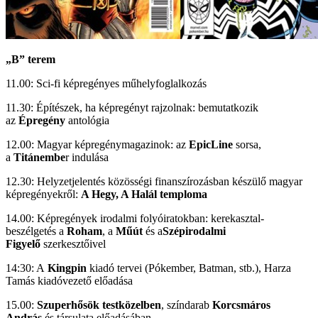
„B” terem
11.00: Sci-fi képregényes műhelyfoglalkozás
11.30: Építészek, ha képregényt rajzolnak: bemutatkozik
az
Épregény
antológia
12.00: Magyar képregénymagazinok: az
EpicLine
sorsa,
a
Titánembe
r indulása
12.30: Helyzetjelentés közösségi finanszírozásban készülő magyar
képregényekről:
A Hegy, A Halál temploma
14.00: Képregények irodalmi folyóiratokban: kerekasztal-
beszélgetés a
Roham
, a
Műút
és a
Szépirodalmi
Figyelő
szerkesztőivel
14:30: A
Kingpin
kiadó tervei (Pókember, Batman, stb.), Harza
Tamás kiadóvezető előadása
15.00:
Szuperhősök testközelben
, színdarab
Korcsmáros
András
és társulata előadásában