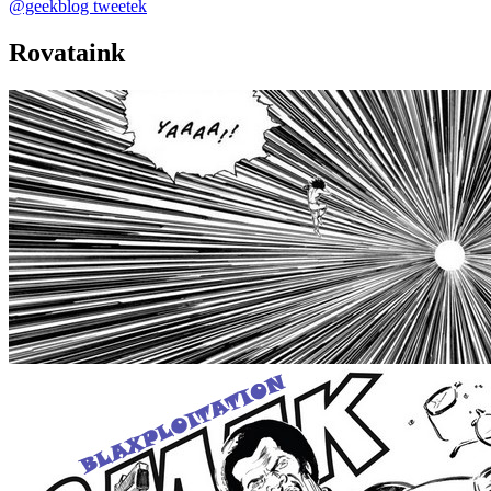
@geekblog tweetek
Rovataink