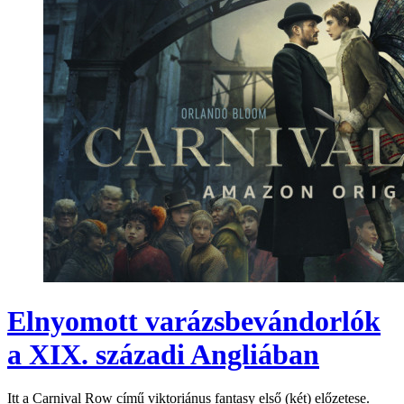
Elnyomott varázsbevándorlók
a XIX. századi Angliában
Itt a Carnival Row című viktoriánus fantasy első (két) előzetese.