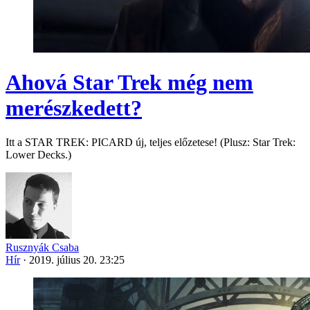
Ahová Star Trek még nem
merészkedett?
Itt a STAR TREK: PICARD új, teljes előzetese! (Plusz: Star Trek:
Lower Decks.)
Rusznyák Csaba
Hír
·
2019. július 20. 23:25