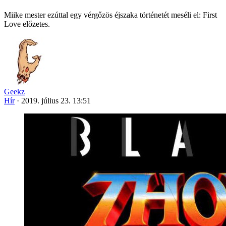
Miike mester ezúttal egy vérgőzös éjszaka történetét meséli el: First
Love előzetes.
Geekz
Hír
·
2019. július 23. 13:51