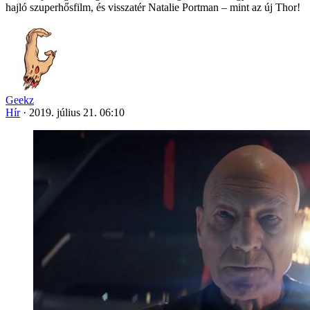
hajló szuperhősfilm, és visszatér Natalie Portman – mint az új Thor!
Geekz
Hír
·
2019. július 21. 06:10