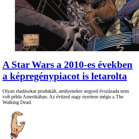
A Star Wars a 2010-es években
a képregénypiacot is letarolta
Olyan eladásokat produkált, amilyenekre negyed évszázada nem
volt példa Amerikában. Az évtized nagy nyertese mégis a The
Walking Dead.