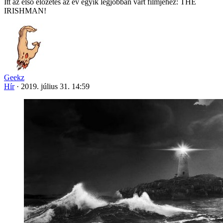
Itt az első előzetes az év egyik legjobban várt filmjéhez: THE
IRISHMAN!
Geekz
Hír
·
2019. július 31. 14:59