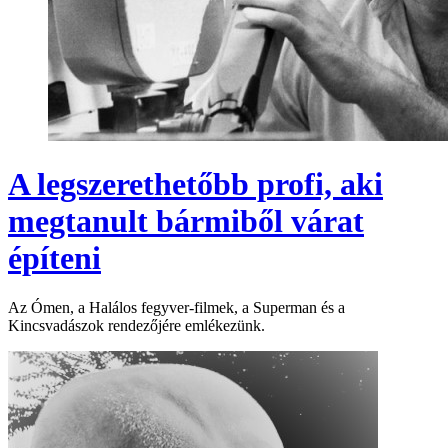
A legszerethetőbb profi, aki
megtanult bármiből várat
építeni
Az Ómen, a Halálos fegyver-filmek, a Superman és a
Kincsvadászok rendezőjére emlékezünk.