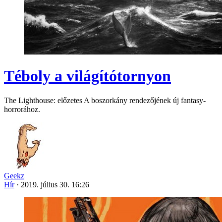
Téboly a világítótornyon
The Lighthouse: előzetes A boszorkány rendezőjének új fantasy-
horrorához.
Geekz
Hír
·
2019. július 30. 16:26