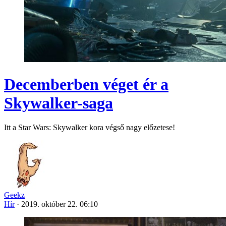
Decemberben véget ér a
Skywalker-saga
Itt a Star Wars: Skywalker kora végső nagy előzetese!
Geekz
Hír
·
2019. október 22. 06:10