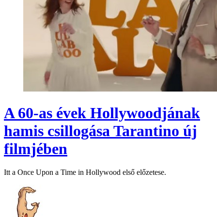
A 60-as évek Hollywoodjának
hamis csillogása Tarantino új
filmjében
Itt a Once Upon a Time in Hollywood első előzetese.