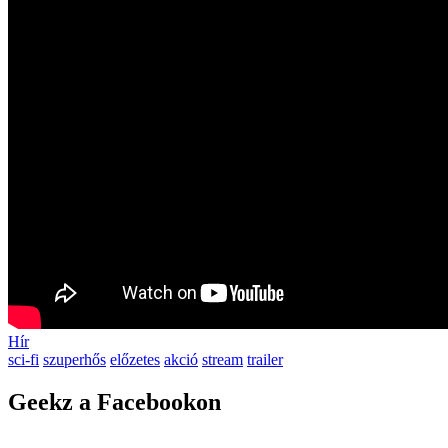
Hír
sci-fi
szuperhős
előzetes
akció
stream
trailer
Geekz a Facebookon