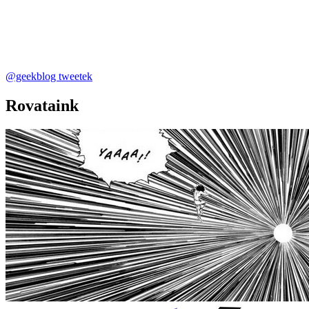
@geekblog tweetek
Rovataink