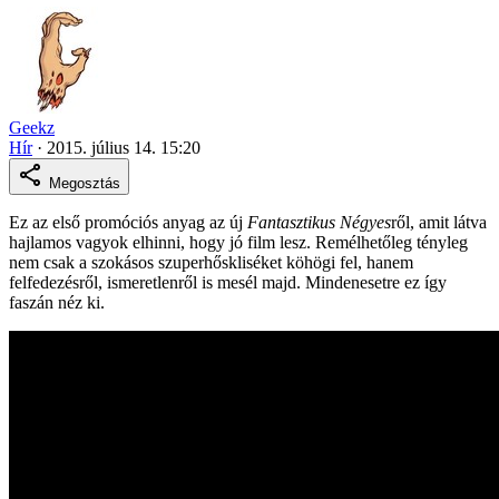
Geekz
Hír
·
2015. július 14. 15:20
Megosztás
Ez az első promóciós anyag az új
Fantasztikus Négyes
ről, amit látva
hajlamos vagyok elhinni, hogy jó film lesz. Remélhetőleg tényleg
nem csak a szokásos szuperhőskliséket köhögi fel, hanem
felfedezésről, ismeretlenről is mesél majd. Mindenesetre ez így
faszán néz ki.