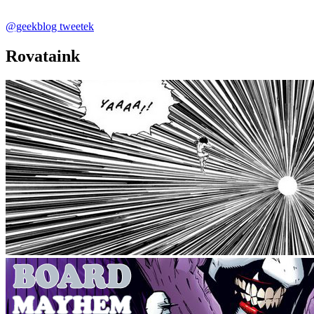
@geekblog tweetek
Rovataink