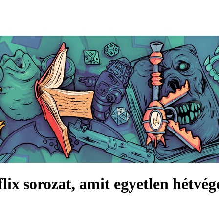
lix sorozat, amit egyetlen hétvége