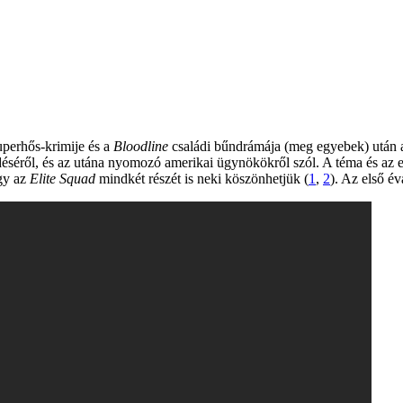
perhős-krimije és a
Bloodline
családi bűndrámája (meg egyebek) után a 
séről, és az utána nyomozó amerikai ügynökökről szól. A téma és az előz
ogy az
Elite Squad
mindkét részét is neki köszönhetjük (
1
,
2
). Az első é