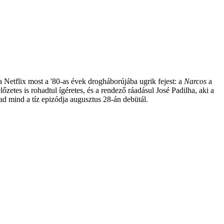
Netflix most a '80-as évek drogháborújába ugrik fejest: a
Narcos
a
etes is rohadtul ígéretes, és a rendező ráadásul José Padilha, aki a
vad mind a tíz epizódja augusztus 28-án debütál.