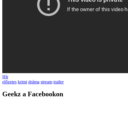
Hír
előzetes
krimi
dráma
stream
trailer
Geekz a Facebookon