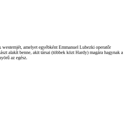
 westernjét, amelyet egyébként Emmanuel Lubezki operatőr
szt alakít benne, akit társai (többek közt Hardy) magára hagynak a
nyörű az egész.