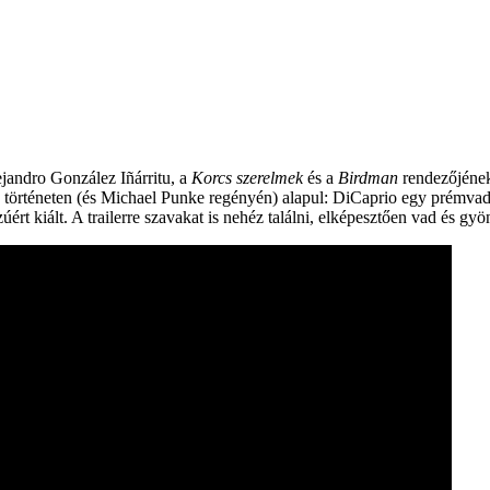
jandro González Iñárritu, a
Korcs szerelmek
és a
Birdman
rendezőjének
 történeten (és Michael Punke regényén) alapul: DiCaprio egy prémvadá
 kiált. A trailerre szavakat is nehéz találni, elképesztően vad és gyö