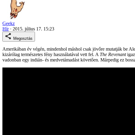
Geekz
Hír
·
2015. július 17. 15:23
Megosztás
Amerikában év végén, mindenhol máshol csak jövőre mutatják be Ale
kizárólag természetes fény használatával vett fel. A
The Revenant
igaz
vadonban egy indián- és medvetámadást követően. Márpedig ez bosszúért