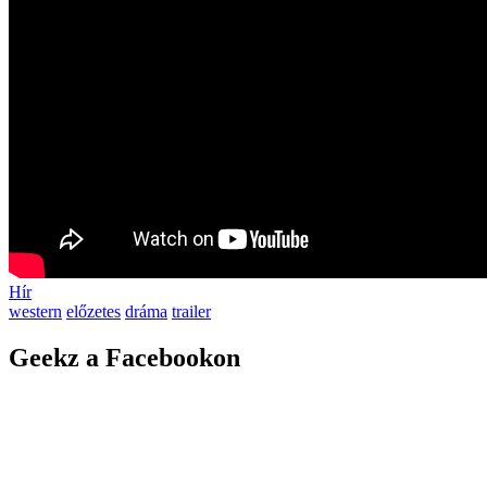
Hír
western
előzetes
dráma
trailer
Geekz a Facebookon