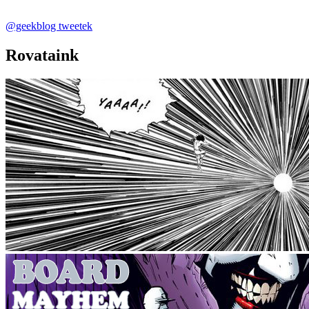
@geekblog tweetek
Rovataink