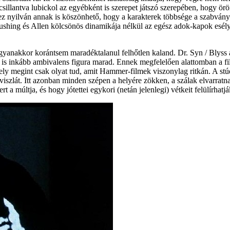
sillantva lubickol az egyébként is szerepet játszó szerepében, hogy örö
s ez nyilván annak is köszönhető, hogy a karakterek többsége a szabvány
 Cushing és Allen kölcsönös dinamikája nélkül az egész adok-kapok esél
yanakkor korántsem maradéktalanul felhőtlen kaland. Dr. Syn / Blyss 
 is inkább ambivalens figura marad. Ennek megfelelően alattomban a fil
, mely megint csak olyat tud, amit Hammer-filmek viszonylag ritkán. A s
 viszlát. Itt azonban minden szépen a helyére zökken, a szálak elvarratn
a múltja, és hogy jótettei egykori (netán jelenlegi) vétkeit felülírhatj