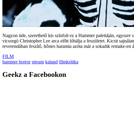
Nagyon üde, szerethető kis színfolt ez a Hammer palettáján, egyszer s
vicsorgó Christopher Lee arca előtt lóbálja a feszületet. Kicsit sajná
reverendában feszítő, hősies haramia azóta már a sokadik remake-en á
FILM
hammer horror
stream
kaland
filmkritika
Geekz a Facebookon