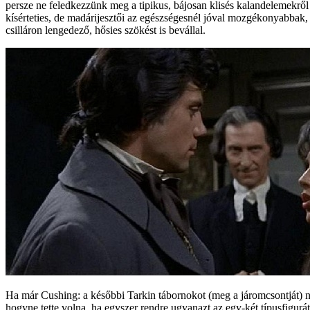
persze ne feledkezzünk meg a tipikus, bájosan klisés kalandelemekrő
kísérteties, de madárijesztői az egészségesnél jóval mozgékonyabbak
csilláron lengedező, hősies szökést is bevállal.
Ha már Cushing: a későbbi Tarkin tábornokot (meg a járomcsontját) ne
hogyne tette volna, ha egyszer rendre ugyanazt az egy-két típusfigurá