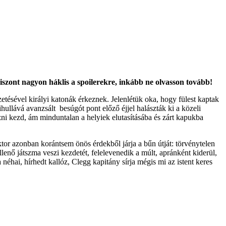
iszont nagyon háklis a spoilerekre, inkább ne olvasson tovább!
etésével királyi katonák érkeznek. Jelenlétük oka, hogy fülest kaptak
ullává avanzsált besúgót pont előző éjjel halászták ki a közeli
zni kezd, ám minduntalan a helyiek elutasításába és zárt kapukba
tor azonban korántsem önös érdekből járja a bűn útját: törvénytelen
lenő játszma veszi kezdetét, felelevenedik a múlt, apránként kiderül,
hai, hírhedt kallóz, Clegg kapitány sírja mégis mi az istent keres