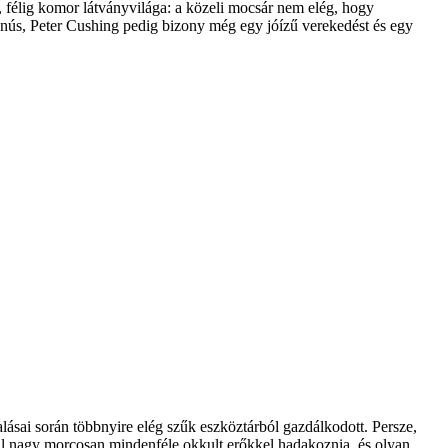
 félig komor látványvilága: a közeli mocsár nem elég, hogy
anús, Peter Cushing pedig bizony még egy jóízű verekedést és egy
ásai során többnyire elég szűk eszköztárból gazdálkodott. Persze,
kell nagy morcosan mindenféle okkult erőkkel hadakoznia, és olyan