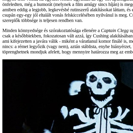
önfeledten, még a humorát (melynek a film amúgy sincs híján) is megc
amiben eddig a legjobb, legkevésbé rutinszerű alakításokat láttam, é
csupán egy-egy jól eltalált vonás felskiccelésében nyilvánul is meg.
szereplők többsége is teljesen rendben van.
Minden könnyedsége és szórakoztatósága ellenére a
Captain Clegg
ug
csak a későbbiekben, fokozatosan vált azzá, így Cushing alakításában
ami kifejezetten a javára válik - miként a váratlanul komor finálé is
nincs: a rémet legyőzik (vagy nem), aztán stáblista, enyhe hiányérzet,
töprenghetnek mondjuk afelett, hogy mennyire határozza meg az embert 