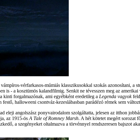
 vámpíros-vérfarkasos-múmiás klasszikusokkal szokás azonosítani, a stúd
ben is - a kosztümös kalandfilmig. Senkit ne tévesszen meg az amerikai 
t a kinti forgalmazónak, ami egyébként eredetileg a
Legenda vagyok
feld
san festő, halloweeni csontváz-kezeslábasban parádézó rémek sem változ
d eleji angolszász ponyvairodalom szolgáltatta, jelesen az itthon jobb
bja, az 1915-ös
A Tale of Romney Marsh
. A hét kötetet megért sorozat 
szkedő, a szegényeket oltalmazva a törvénnyel rendszeresen bajszot akas