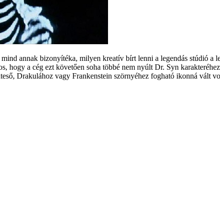
 mind annak bizonyítéka, milyen kreatív bírt lenni a legendás stúdió a 
latos, hogy a cég ezt követően soha többé nem nyúlt Dr. Syn karakteréhez
teső, Drakulához vagy Frankenstein szörnyéhez fogható ikonná vált voln