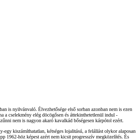
ban is nyilvánvaló. Élvezhetősége első sorban azonban nem is ezen
a a cselekmény elég döcögősen és áttekinthetetlenül indul -
r szűnni nem is nagyon akaró kavalkád bőségesen kárpótol ezért.
egy kiszámíthatatlan, kétséges lojalitású, a felállást olykor alaposan
épp 1962-höz képest azért nem kicsit progresszív megközelítés. És