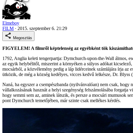
Elmeboy
FILM
·
2015. szeptember 6. 21:29
Megosztás
FIGYELEM! A filmről képtelenség az egyébként tök kiszámítható, k
1792, Anglia keleti tengerpartja: Dymchurch-upon-the-Wall álmos, esem
az egyik helybélitől, miszerint a környéken a súlyos adókat kicselező
mocsárból, a közvélemény pedig a láp lidérceinek számlájára írja az e
ütközik, de még a község kedélyes, vicces kedvű lelkésze, Dr. Blyss (P
Naná, ha egyszer a csempészbanda (nyilvánvalóan) nem csak, hogy nagy
vállalkozásának hasznát a helyi szegénység felszámolásába forgatja vi
hogy semmi sem az, aminek látszik, és persze a mocsári mumusok sem h
pont Dymchurch temetőjében, már szinte csak mellékes kérdés.