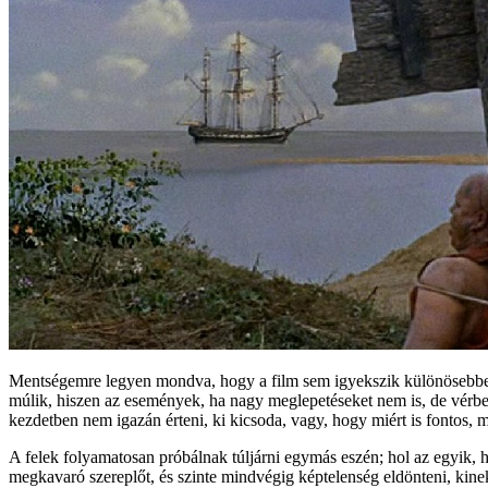
Mentségemre legyen mondva, hogy a film sem igyekszik különösebben 
múlik, hiszen az események, ha nagy meglepetéseket nem is, de vérbel
kezdetben nem igazán érteni, ki kicsoda, vagy, hogy miért is fontos, 
A felek folyamatosan próbálnak túljárni egymás eszén; hol az egyik, ho
megkavaró szereplőt, és szinte mindvégig képtelenség eldönteni, kine