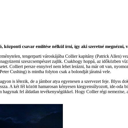
özponti csavar említése nélkül írni, így aki szeretné megnézni, v
énytelen, tengerparti városkájába Collier kapitány (Patrick Allen) vez
, nagyüzemi szeszcsempészet zajlik. Csakhogy hoppá, az időközben vízih
setet. Colliert persze ennyivel nem lehet lerázni, ha már ott van, nyomo
eter Cushing) is mintha folyton csak a bolondját járatná vele.
on is létezik, de a jámbor atya egyenesen a szervezet feje. Blyss dok
ssza. A két fél között hamarosan kényesen kiegyensúlyozott, ide-oda bil
agynak fel áldatlan tevékenységükkel. Hogy Collier régi nemezise, a né