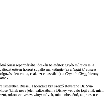
ió óriási repertoárjába jócskán belefértek egyéb műfajok is, a
változat erősen horrort sugalló marketingje (ez a
Night Creatures
olgozása lett volna, csak azt elkaszálták), a
Captain Clegg
bizony
tatnak.
ára ismeretlen Russell Thorndike brit szerző Reverend Dr. Syn-
főhőse (kinek neve jelen változatban a Disney-vel való jogi viták miatt
ztó, rokonszenves zsivány: művelt, mindenhez értő, talpraesett és