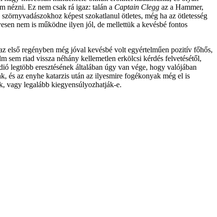
m nézni. Ez nem csak rá igaz: talán a
Captain Clegg
az a Hammer,
 szörnyvadászokhoz képest szokatlanul ötletes, még ha az ötletesség
yesen nem is működne ilyen jól, de mellettük a kevésbé fontos
az első regényben még jóval kevésbé volt egyértelműen pozitív főhős,
m sem riad vissza néhány kellemetlen erkölcsi kérdés felvetésétől,
túdió legtöbb eresztésének általában úgy van vége, hogy valójában
ak, és az enyhe katarzis után az ilyesmire fogékonyak még el is
ák, vagy legalább kiegyensúlyozhatják-e.