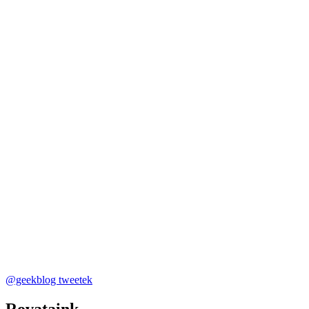
@geekblog tweetek
Rovataink