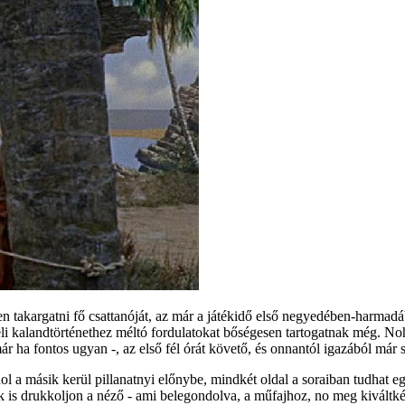
takargatni fő csattanóját, az már a játékidő első negyedében-harmadá
i kalandtörténethez méltó fordulatokat bőségesen tartogatnak még. Noh
már ha fontos ugyan -, az első fél órát követő, és onnantól igazából má
l a másik kerül pillanatnyi előnybe, mindkét oldal a soraiban tudhat egy-
k is drukkoljon a néző - ami belegondolva, a műfajhoz, no meg kiváltk