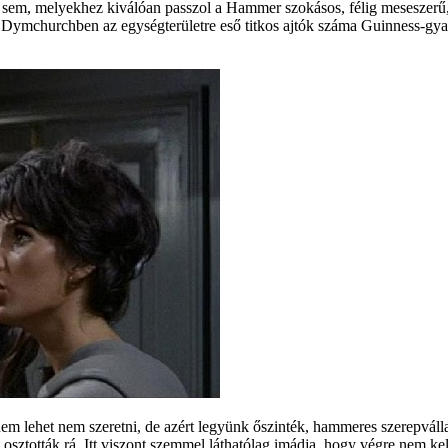
l sem, melyekhez kiválóan passzol a Hammer szokásos, félig meseszerű,
, Dymchurchben az egységterületre eső titkos ajtók száma Guinness-gy
m lehet nem szeretni, de azért legyünk őszinték, hammeres szerepvállal
t osztották rá. Itt viszont szemmel láthatólag imádja, hogy végre nem 