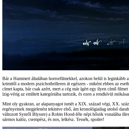
Bár a Hammert általában horrorfilmekkel, azokon belül is leginkább a
krimitől a modern pszichothrilleren át egészen - miként ebben az eset
címet kapta, bár csak azért, mert a cég már ígért egy ilyen című filme
ízig-vérig az említett kategóriába tartozik, és ezen a rendkívül móká
Mint oly gyakran, az alapanyagot ismét a XIX. század végi, XX. száza
regényeinek megjelenést tekintve első, ám kronológiailag utolsó dara
változott Synről Blyssre) a Robin Hood-féle népi hősök vonalába ille
sármos kalóz, csempész, és nos, lelkész. Tessék, spoiler!