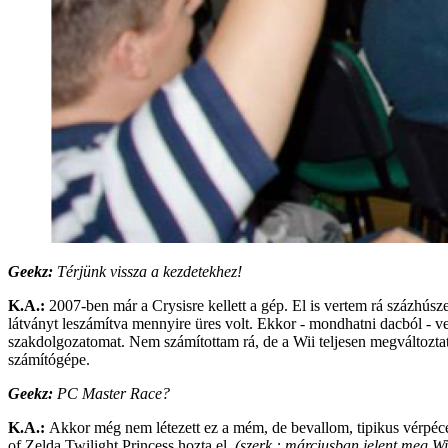
Geekz:
Térjünk vissza a kezdetekhez!
K.A.:
2007-ben már a Crysisre kellett a gép. El is vertem rá százhúsze
látványt leszámítva mennyire üres volt. Ekkor - mondhatni dacból - v
szakdolgozatomat. Nem számítottam rá, de a Wii teljesen megváltoztat
számítógépe.
Geekz:
PC Master Race?
K.A.:
Akkor még nem létezett ez a mém, de bevallom, tipikus vérpéc
of Zelda Twilight Princess hozta el.
(szerk.: márciusban jelent meg Wi