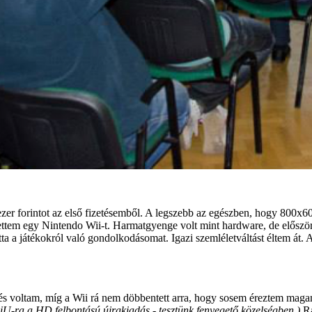
zer forintot az első fizetésemből. A legszebb az egészben, hogy 800x600
ettem egy Nintendo Wii-t. Harmatgyenge volt mint hardware, de először 
ta a játékokról való gondolkodásomat. Igazi szemléletváltást éltem át
és voltam, míg a Wii rá nem döbbentett arra, hogy sosem éreztem magam
iU-ra a HD felbontású újrakiadás - tesztünk fenyegető közelségben.)
Rá