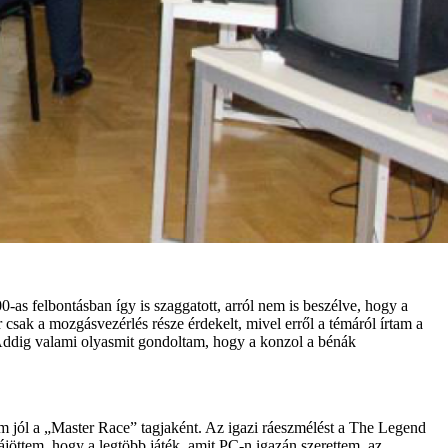
-as felbontásban így is szaggatott, arról nem is beszélve, hogy a
csak a mozgásvezérlés része érdekelt, mivel erről a témáról írtam a
. Addig valami olyasmit gondoltam, hogy a konzol a bénák
 jól a „Master Race” tagjaként. Az igazi ráeszmélést a The Legend
jöttem, hogy a legtöbb játék, amit PC-n igazán szerettem, az