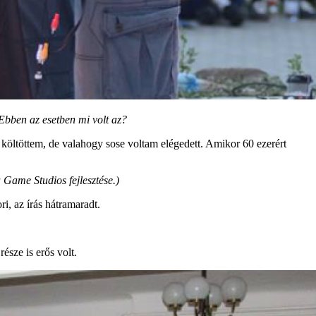
 Ebben az esetben mi volt az?
 költöttem, de valahogy sose voltam elégedett. Amikor 60 ezerért
 Game Studios fejlesztése.)
i, az írás hátramaradt.
észe is erős volt.