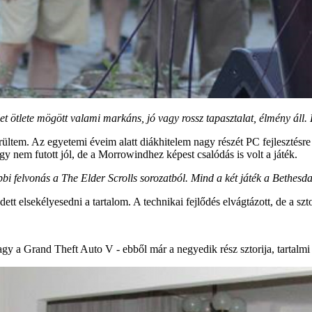
et ötlete mögött valami markáns, jó vagy rossz tapasztalat, élmény áll.
ültem. Az egyetemi éveim alatt diákhitelem nagy részét PC fejlesztésre
 nem futott jól, de a Morrowindhez képest csalódás is volt a játék.
i felvonás a The Elder Scrolls sorozatból. Mind a két játék a Bethesda
 elsekélyesedni a tartalom. A technikai fejlődés elvágtázott, de a sztor
y a Grand Theft Auto V - ebből már a negyedik rész sztorija, tartalmi r