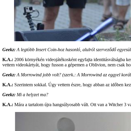
Geekz:
A legtöbb Insert Coin-hoz hasonló, alulról szerveződő egyesül
K.A.:
2006 környékén videojátékosként egyfajta identitásválságba ker
vettem videokártyát, hogy fusson a gépemen a Oblivion, nem csak hogy
Geekz:
A Morrowind jobb volt? (szerk.: A Morrowind az eggyel korább
K.A.:
Szerintem sokkal. Úgy vettem észre, hogy abban az időben kezdett
Geekz:
Mi a helyzet ma?
K.A.:
Mára a tartalom újra hangsúlyosabb vált. Ott van a Witcher 3 vag