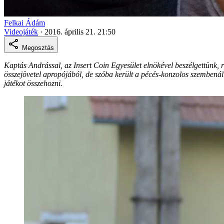
Felkai Ádám
Videojáték
·
2016. április 21. 21:50
Megosztás
Kaptás Andrással, az Insert Coin Egyesület elnökével beszélgettünk, 
összejövetel apropójából, de szóba került a pécés-konzolos szembenál
játékot összehozni.