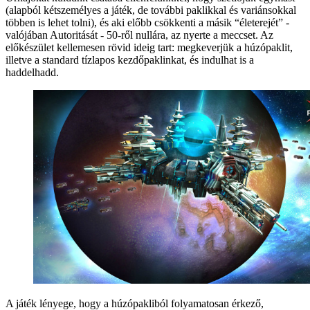
(alapból kétszemélyes a játék, de további paklikkal és variánsokkal
többen is lehet tolni), és aki előbb csökkenti a másik “életerejét” -
valójában Autoritását - 50-ről nullára, az nyerte a meccset. Az
előkészület kellemesen rövid ideig tart: megkeverjük a húzópaklit,
illetve a standard tízlapos kezdőpaklinkat, és indulhat is a
haddelhadd.
A játék lényege, hogy a húzópakliból folyamatosan érkező,