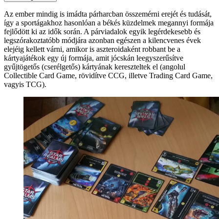
Az ember mindig is imádta párharcban összemérni erejét és tudását,
így a sportágakhoz hasonlóan a békés küzdelmek megannyi formája
fejlődött ki az idők során. A párviadalok egyik legérdekesebb és
legszórakoztatóbb módjára azonban egészen a kilencvenes évek
elejéig kellett várni, amikor is aszteroidaként robbant be a
kártyajátékok egy új formája, amit jócskán leegyszerűsítve
gyűjtögetős (cserélgetős) kártyának kereszteltek el (angolul
Collectible Card Game, rövidítve CCG, illetve Trading Card Game,
vagyis TCG).