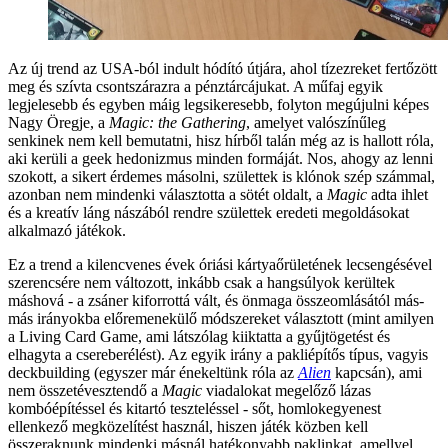
Az új trend az USA-ból indult hódító útjára, ahol tízezreket fertőzött
meg és szívta csontszárazra a pénztárcájukat. A műfaj egyik
legjelesebb és egyben máig legsikeresebb, folyton megújulni képes
Nagy Öregje, a
Magic: the Gathering
, amelyet valószínűleg
senkinek nem kell bemutatni, hisz hírből talán még az is hallott róla,
aki kerüli a geek hedonizmus minden formáját. Nos, ahogy az lenni
szokott, a sikert érdemes másolni, születtek is klónok szép számmal,
azonban nem mindenki választotta a sötét oldalt, a
Magic
adta ihlet
és a kreatív láng nászából rendre születtek eredeti megoldásokat
alkalmazó játékok.
Ez a trend a kilencvenes évek óriási kártyaőrületének lecsengésével
szerencsére nem változott, inkább csak a hangsúlyok kerültek
máshová - a zsáner kiforrottá vált, és önmaga összeomlásától más-
más irányokba előremenekülő módszereket választott (mint amilyen
a Living Card Game, ami látszólag kiiktatta a gyűjtögetést és
elhagyta a csereberélést). Az egyik irány a pakliépítős típus, vagyis
deckbuilding (egyszer már énekeltünk róla az
Alien
kapcsán), ami
nem összetévesztendő a
Magic
viadalokat megelőző lázas
kombóépítéssel és kitartó teszteléssel - sőt, homlokegyenest
ellenkező megközelítést használ, hiszen játék közben kell
összeraknunk mindenki másnál hatékonyabb paklinkat, amellyel