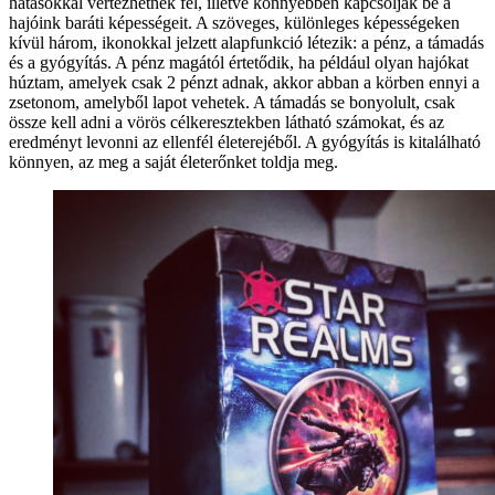
hatásokkal vértezhetnek fel, illetve könnyebben kapcsolják be a
hajóink baráti képességeit. A szöveges, különleges képességeken
kívül három, ikonokkal jelzett alapfunkció létezik: a pénz, a támadás
és a gyógyítás. A pénz magától értetődik, ha például olyan hajókat
húztam, amelyek csak 2 pénzt adnak, akkor abban a körben ennyi a
zsetonom, amelyből lapot vehetek. A támadás se bonyolult, csak
össze kell adni a vörös célkeresztekben látható számokat, és az
eredményt levonni az ellenfél életerejéből. A gyógyítás is kitalálható
könnyen, az meg a saját életerőnket toldja meg.