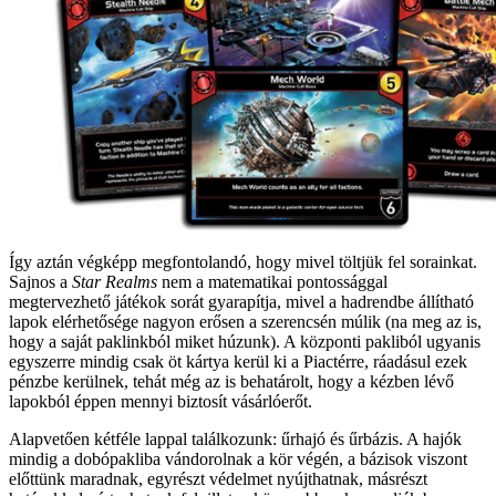
Így aztán végképp megfontolandó, hogy mivel töltjük fel sorainkat.
Sajnos a
Star Realms
nem a matematikai pontossággal
megtervezhető játékok sorát gyarapítja, mivel a hadrendbe állítható
lapok elérhetősége nagyon erősen a szerencsén múlik (na meg az is,
hogy a saját paklinkból miket húzunk). A központi pakliból ugyanis
egyszerre mindig csak öt kártya kerül ki a Piactérre, ráadásul ezek
pénzbe kerülnek, tehát még az is behatárolt, hogy a kézben lévő
lapokból éppen mennyi biztosít vásárlóerőt.
Alapvetően kétféle lappal találkozunk: űrhajó és űrbázis. A hajók
mindig a dobópakliba vándorolnak a kör végén, a bázisok viszont
előttünk maradnak, egyrészt védelmet nyújthatnak, másrészt