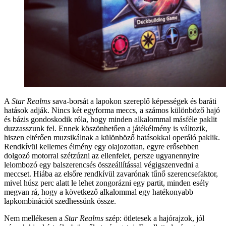
A
Star Realms
sava-borsát a lapokon szereplő képességek és baráti
hatások adják. Nincs két egyforma meccs, a számos különböző hajó
és bázis gondoskodik róla, hogy minden alkalommal másféle paklit
duzzasszunk fel. Ennek köszönhetően a játékélmény is változik,
hiszen eltérően muzsikálnak a különböző hatásokkal operáló paklik.
Rendkívül kellemes élmény egy olajozottan, egyre erősebben
dolgozó motorral szétzúzni az ellenfelet, persze ugyanennyire
lelombozó egy balszerencsés összeállítással végigszenvedni a
meccset. Hiába az elsőre rendkívül zavarónak tűnő szerencsefaktor,
mivel húsz perc alatt le lehet zongorázni egy partit, minden esély
megvan rá, hogy a következő alkalommal egy hatékonyabb
lapkombinációt szedhessünk össze.
Nem mellékesen a
Star Realms
szép: ötletesek a hajórajzok, jól