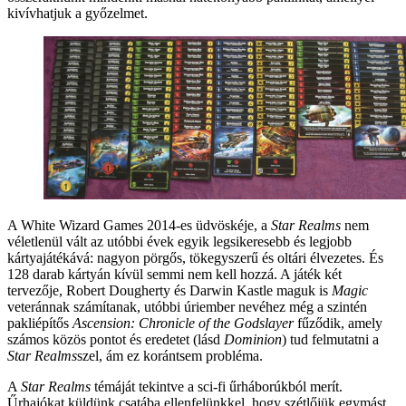
kivívhatjuk a győzelmet.
A White Wizard Games 2014-es üdvöskéje, a
Star Realms
nem
véletlenül vált az utóbbi évek egyik legsikeresebb és legjobb
kártyajátékává: nagyon pörgős, tökegyszerű és oltári élvezetes. És
128 darab kártyán kívül semmi nem kell hozzá. A játék két
tervezője, Robert Dougherty és Darwin Kastle maguk is
Magic
veteránnak számítanak, utóbbi úriember nevéhez még a szintén
pakliépítős
Ascension: Chronicle of the Godslayer
fűződik, amely
számos közös pontot és eredetet (lásd
Dominion
) tud felmutatni a
Star Realms
szel, ám ez korántsem probléma.
A
Star Realms
témáját tekintve a sci-fi űrháborúkból merít.
Űrhajókat küldünk csatába ellenfelünkkel, hogy szétlőjük egymást