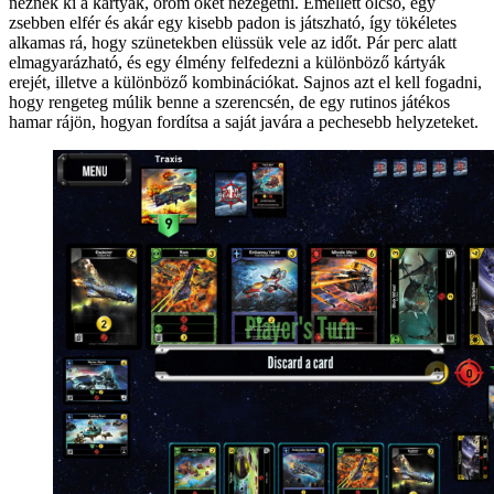
néznek ki a kártyák, öröm őket nézegetni. Emellett olcsó, egy
zsebben elfér és akár egy kisebb padon is játszható, így tökéletes
alkamas rá, hogy szünetekben elüssük vele az időt. Pár perc alatt
elmagyarázható, és egy élmény felfedezni a különböző kártyák
erejét, illetve a különböző kombinációkat. Sajnos azt el kell fogadni,
hogy rengeteg múlik benne a szerencsén, de egy rutinos játékos
hamar rájön, hogyan fordítsa a saját javára a pechesebb helyzeteket.