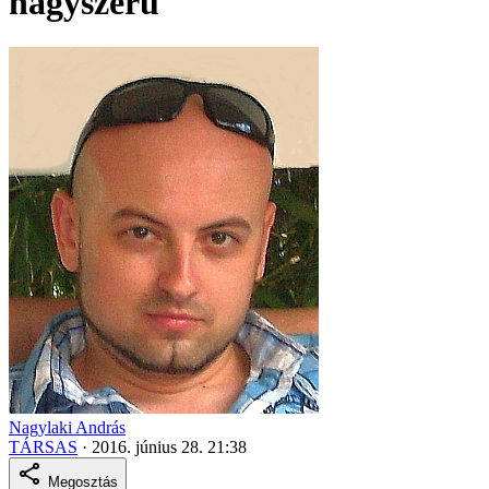
nagyszerű
Nagylaki András
TÁRSAS
·
2016. június 28. 21:38
Megosztás