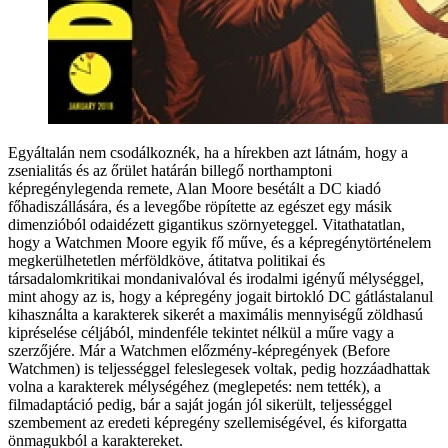
Egyáltalán nem csodálkoznék, ha a hírekben azt látnám, hogy a
zsenialitás és az őrület határán billegő northamptoni
képregénylegenda remete, Alan Moore besétált a DC kiadó
főhadiszállására, és a levegőbe röpítette az egészet egy másik
dimenzióból odaidézett gigantikus szörnyeteggel. Vitathatatlan,
hogy a Watchmen Moore egyik fő műve, és a képregénytörténelem
megkerülhetetlen mérföldköve, átitatva politikai és
társadalomkritikai mondanivalóval és irodalmi igényű mélységgel,
mint ahogy az is, hogy a képregény jogait birtokló DC gátlástalanul
kihasználta a karakterek sikerét a maximális mennyiségű zöldhasú
kipréselése céljából, mindenféle tekintet nélkül a műre vagy a
szerzőjére. Már a Watchmen előzmény-képregények (Before
Watchmen) is teljességgel feleslegesek voltak, pedig hozzáadhattak
volna a karakterek mélységéhez (meglepetés: nem tették), a
filmadaptáció pedig, bár a saját jogán jól sikerült, teljességgel
szembement az eredeti képregény szellemiségével, és kiforgatta
önmagukból a karaktereket.