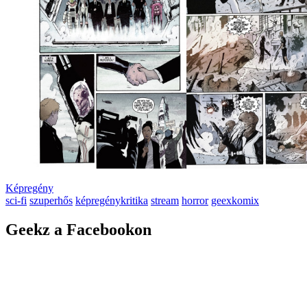
Képregény
sci-fi
szuperhős
képregénykritika
stream
horror
geexkomix
Geekz a Facebookon