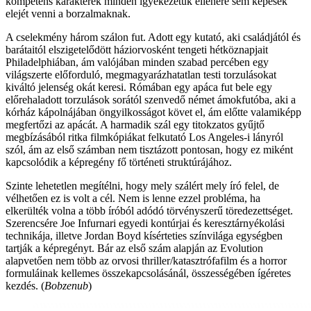
kompetens karakterek minden igyekezetük ellenére sem képesek
elejét venni a borzalmaknak.
A cselekmény három szálon fut. Adott egy kutató, aki családjától és
barátaitól elszigetelődött háziorvosként tengeti hétköznapjait
Philadelphiában, ám valójában minden szabad percében egy
világszerte előforduló, megmagyarázhatatlan testi torzulásokat
kiváltó jelenség okát keresi. Rómában egy apáca fut bele egy
előrehaladott torzulások sorától szenvedő német ámokfutóba, aki a
kórház kápolnájában öngyilkosságot követ el, ám előtte valamiképp
megfertőzi az apácát. A harmadik szál egy titokzatos gyűjtő
megbízásából ritka filmkópiákat felkutató Los Angeles-i lányról
szól, ám az első számban nem tisztázott pontosan, hogy ez miként
kapcsolódik a képregény fő történeti struktúrájához.
Szinte lehetetlen megítélni, hogy mely szálért mely író felel, de
vélhetően ez is volt a cél. Nem is lenne ezzel probléma, ha
elkerülték volna a több íróból adódó törvényszerű töredezettséget.
Szerencsére Joe Infurnari egyedi kontúrjai és keresztárnyékolási
technikája, illetve Jordan Boyd kísérteties színvilága egységben
tartják a képregényt. Bár az első szám alapján az Evolution
alapvetően nem több az orvosi thriller/katasztrófafilm és a horror
formuláinak kellemes összekapcsolásánál, összességében ígéretes
kezdés. (
Bobzenub
)