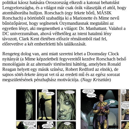
politikai káosz hatására Oroszország elkezdi a katonai behatolást
Lengyelországba, és a világot már csak órák választják el attól, hogy
atomháborúba hulljon. Rorschach (egy fekete bőrű, MÁSIK
Rorschach) a börtönből szabadítja ki a Marionette és Mime nevű
bűnözőpárost, hogy segítsenek Ozymandiasnak megtalálni az
egyetlen lényt, aki megmentheti a világot: Dr. Manhattant. Valahol a
DC univerzumában, ahová vélhetőleg az isteni hatalmú lény
távozott, Clark Kent életében először rémálomból riad fel,
előrevetítve a két emberfeletti hős találkozását.
Rengeteg dolog van, ami miatt szeretni lehet a Doomsday Clock
nyitányát (a Mime képzeletbeli fegyvereitől kezdve Rorschach belső
monológjain át az alternatív történelmi háttérig, amelyben Ronald
Reagan helyett egy másik színész, Robert Redford az elnök), de
sajnos sötét-fekete árnyat vet rá az eredeti mű és az egész sorozat
megszületésének pénzhajhász motivációja. (
Nagy Krisztián
)