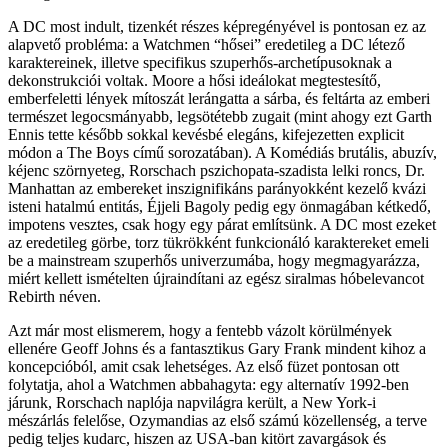
A DC most indult, tizenkét részes képregényével is pontosan ez az
alapvető probléma: a Watchmen “hősei” eredetileg a DC létező
karaktereinek, illetve specifikus szuperhős-archetípusoknak a
dekonstrukciói voltak. Moore a hősi ideálokat megtestesítő,
emberfeletti lények mítoszát lerángatta a sárba, és feltárta az emberi
természet legocsmányabb, legsötétebb zugait (mint ahogy ezt Garth
Ennis tette később sokkal kevésbé elegáns, kifejezetten explicit
módon a The Boys című sorozatában). A Komédiás brutális, abuzív,
kéjenc szörnyeteg, Rorschach pszichopata-szadista lelki roncs, Dr.
Manhattan az embereket inszignifikáns parányokként kezelő kvázi
isteni hatalmú entitás, Éjjeli Bagoly pedig egy önmagában kétkedő,
impotens vesztes, csak hogy egy párat említsünk. A DC most ezeket
az eredetileg görbe, torz tükrökként funkcionáló karaktereket emeli
be a mainstream szuperhős univerzumába, hogy megmagyarázza,
miért kellett ismételten újraindítani az egész siralmas hóbelevancot
Rebirth néven.
Azt már most elismerem, hogy a fentebb vázolt körülmények
ellenére Geoff Johns és a fantasztikus Gary Frank mindent kihoz a
koncepcióból, amit csak lehetséges. Az első füzet pontosan ott
folytatja, ahol a Watchmen abbahagyta: egy alternatív 1992-ben
járunk, Rorschach naplója napvilágra került, a New York-i
mészárlás felelőse, Ozymandias az első számú közellenség, a terve
pedig teljes kudarc, hiszen az USA-ban kitört zavargások és