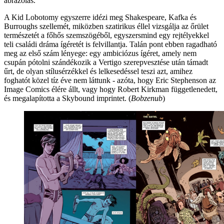
ábrázolás.
A Kid Lobotomy egyszerre idézi meg Shakespeare, Kafka és
Burroughs szellemét, miközben szatirikus éllel vizsgálja az őrület
természetét a főhős szemszögéből, egyszersmind egy rejtélyekkel
teli családi dráma ígéretét is felvillantja. Talán pont ebben ragadható
meg az első szám lényege: egy ambiciózus ígéret, amely nem
csupán pótolni szándékozik a Vertigo szerepvesztése után támadt
űrt, de olyan stílusérzékkel és lelkesedéssel teszi azt, amihez
foghatót közel tíz éve nem láttunk - azóta, hogy Eric Stephenson az
Image Comics élére állt, vagy hogy Robert Kirkman függetlenedett,
és megalapította a Skybound imprintet. (
Bobzenub
)