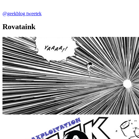
@geekblog tweetek
Rovataink