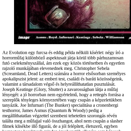
Az Evolution egy furcsa és eddig példa nélküli kísérlet: négy író a
horrorműfaj különböző aspektusait járja körül több párhuzamosan
futó cselekményszállal, ám ezek egy közös történetben és egyetlen
rajzoló munkájában elevenednek meg. Christopher Sebela
(Screamland, Dead Letters) számára a horror elsősorban személyes
apokalipszist jelent: az emberi test, családi és baráti közösségeink,
valamint a társadalom végső és helyreállíthatatlan pusztulását.
Joseph Keatinge (Glory, Shutter) a zavarosságban látja a műfaj
lényegét: a jó horrorban nem egyértelmű, hogy a rettegés forrása a
szereplők tényleges környezetében vagy csupán a képzeletükben
tanyázik. Joe Infurnari (The Bunker) specialitása a cronenbergi
testhorror, James Asmus (Quantum & Woody) pedig a
megállíthatatlan végzettel szembeni tehetetlen szorongás révén
találta meg a műfajjal való összhangot, ahol nem csupán a slasher
filmek klisékbe illő figurái, de a jól felépített, életszerű, egyben