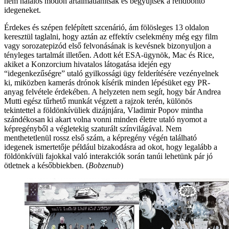
nem halálos módon ártalmatlanítsák és begyűjtsék a rendbontó
idegeneket.
Érdekes és szépen felépített szcenárió, ám fölösleges 13 oldalon
keresztül taglalni, hogy aztán az effektív cselekmény még egy film
vagy sorozatepizód első felvonásának is kevésnek bizonyuljon a
tényleges tartalmát illetően. Adott két ESA-ügynök, Mac és Rice,
akiket a Konzorcium hivatalos látogatása idején egy
“idegenkezűségre” utaló gyilkossági ügy felderítésére vezényelnek
ki, miközben kamerás drónok kísérik minden lépésüket egy PR-
anyag felvétele érdekében. A helyzeten nem segít, hogy bár Andrea
Mutti egész tűrhető munkát végzett a rajzok terén, különös
tekintettel a földönkívüliek dizájnjára, Vladimir Popov mintha
szándékosan ki akart volna vonni minden életre utaló nyomot a
képregényből a végletekig szaturált színvilágával. Nem
menthetetlenül rossz első szám, a képregény végén található
idegenek ismertetője például bizakodásra ad okot, hogy legalább a
földönkívüli fajokkal való interakciók során tanúi lehetünk pár jó
ötletnek a későbbiekben. (
Bobzenub
)