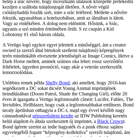
belép a srác nővére, hogy incesztuális utalások közepette perlekedni
kezdjen a szálloda tulajdonjogát illetően. A nővér végül
csótányhaddá foszlik szét, mire a srác felébred. Mellette a nővére
fekszik, ugyanabban a hotelszobában, amit az álmában is látott.
Vagy az emlékében. A dolog nem eldöntött. Hősünk, a Srác,
ugyanis a szó minden értelmében őrült. S ez csupán a Kid
Lobotomy #1 első három oldala.
A Vertigo logó egykor egyet jelentett a minőséggel, ám a creator
owned (a szerző által birtokolt szellemi tulajdonú) képregények
terén mindinkább elvesztette jelentőségét az Image Comics, illetve a
Dark Horse mellett, aminek számos oka lehet: rossz szerződési
feltételek, ügyetlen promóció, vagy akár a veterán szerkesztők
lemorzsolódása.
Utóbbira remek példa
Shelly Bond
, aki amellett, hogy 2016-ban
segédkezett a DC sokat dicsért Young Animal imprintjének
beindításában (Doom Patrol, Shade the Changing Girl), előtte 20
éven át igazgatta a Vertigo legfontosabb címeit: Lucifer, Fables, The
Invisibles, Hellblazer, hogy csak a legfontosabbakat említsem. Bond
tavaly áprilisban otthagyta a DC-t, majd egy évvel később nagy
csinnadrattával
népszerűsíteni kezdte
az IDW Publishing keretén
belül alapított és általa szerkesztett új imprintet, a
Black Crown
t.
Bond ígérete szerint az indie hagyaték és a punk éthosz sajátos
egyvelegéből fogant “képregény-kollektíva” szerzői tulajdonú, ám