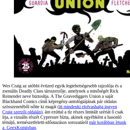
Wes Craig az utóbbi évtized egyik legtehetségesebb rajzolója és a
zseniális Deadly Class társszerzője, amelynek a minőségét Rick
Remender neve biztosítja. A The Gravediggers Union a saját
Blackhand Comics című képregény-antológiájának pár oldalas
szösszenetéből nőtte ki magát (
itt mindenki elolvashatja ingyen
Craig szerzői oldalán
), ám ezúttal a tíz részes limitált szériát ő csak
írja, a vizuális részét Cypressre bízta, akinek egyébként a hasonló
témájú, természetfeletti-időutazásos sorozatáról
már korábban írtunk
a GeexKomixban
.