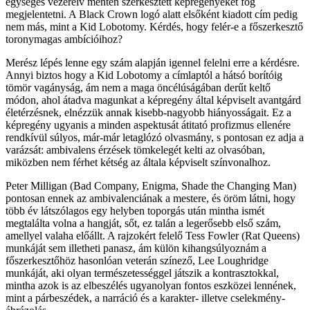
egységes vezérelv mentén szerkesztett képregényeket fog
megjelentetni. A Black Crown logó alatt elsőként kiadott cím pedig
nem más, mint a Kid Lobotomy. Kérdés, hogy felér-e a főszerkesztő
toronymagas ambícióihoz?
Merész lépés lenne egy szám alapján igennel felelni erre a kérdésre.
Annyi biztos hogy a Kid Lobotomy a címlaptól a hátsó borítóig
tömör vagányság, ám nem a maga öncélúságában derűt keltő
módon, ahol átadva magunkat a képregény által képviselt avantgárd
életérzésnek, elnézzük annak kisebb-nagyobb hiányosságait. Ez a
képregény ugyanis a minden aspektusát átitató profizmus ellenére
rendkívül súlyos, már-már letaglózó olvasmány, s pontosan ez adja a
varázsát: ambivalens érzések tömkelegét kelti az olvasóban,
miközben nem férhet kétség az általa képviselt színvonalhoz.
Peter Milligan (Bad Company, Enigma, Shade the Changing Man)
pontosan ennek az ambivalenciának a mestere, és öröm látni, hogy
több év látszólagos egy helyben toporgás után mintha ismét
megtalálta volna a hangját, sőt, ez talán a legerősebb első szám,
amellyel valaha előállt. A rajzokért felelő Tess Fowler (Rat Queens)
munkáját sem illetheti panasz, ám külön kihangsúlyoznám a
főszerkesztőhöz hasonlóan veterán színező, Lee Loughridge
munkáját, aki olyan természetességgel játszik a kontrasztokkal,
mintha azok is az elbeszélés ugyanolyan fontos eszközei lennének,
mint a párbeszédek, a narráció és a karakter- illetve cselekmény-