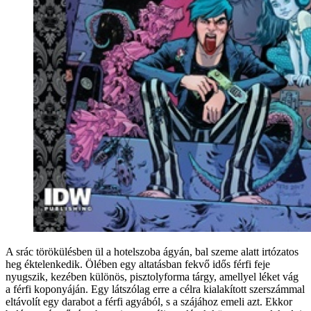
A srác törökülésben ül a hotelszoba ágyán, bal szeme alatt irtózatos
heg éktelenkedik. Ölében egy altatásban fekvő idős férfi feje
nyugszik, kezében különös, pisztolyforma tárgy, amellyel léket vág
a férfi koponyáján. Egy látszólag erre a célra kialakított szerszámmal
eltávolít egy darabot a férfi agyából, s a szájához emeli azt. Ekkor