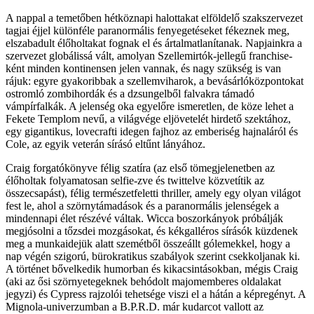
A nappal a temetőben hétköznapi halottakat elföldelő szakszervezet
tagjai éjjel különféle paranormális fenyegetéseket fékeznek meg,
elszabadult élőholtakat fognak el és ártalmatlanítanak. Napjainkra a
szervezet globálissá vált, amolyan Szellemirtók-jellegű franchise-
ként minden kontinensen jelen vannak, és nagy szükség is van
rájuk: egyre gyakoribbak a szellemviharok, a bevásárlóközpontokat
ostromló zombihordák és a dzsungelből falvakra támadó
vámpírfalkák. A jelenség oka egyelőre ismeretlen, de köze lehet a
Fekete Templom nevű, a világvége eljövetelét hirdető szektához,
egy gigantikus, lovecrafti idegen fajhoz az emberiség hajnaláról és
Cole, az egyik veterán sírásó eltűnt lányához.
Craig forgatókönyve félig szatíra (az első tömegjelenetben az
élőholtak folyamatosan selfie-zve és twittelve közvetítik az
összecsapást), félig természetfeletti thriller, amely egy olyan világot
fest le, ahol a szörnytámadások és a paranormális jelenségek a
mindennapi élet részévé váltak. Wicca boszorkányok próbálják
megjósolni a tőzsdei mozgásokat, és kékgalléros sírásók küzdenek
meg a munkaidejük alatt szemétből összeállt gólemekkel, hogy a
nap végén szigorú, bürokratikus szabályok szerint csekkoljanak ki.
A történet bővelkedik humorban és kikacsintásokban, mégis Craig
(aki az ősi szörnyetegeknek behódolt majomemberes oldalakat
jegyzi) és Cypress rajzolói tehetsége viszi el a hátán a képregényt. A
Mignola-univerzumban a B.P.R.D. már kudarcot vallott az