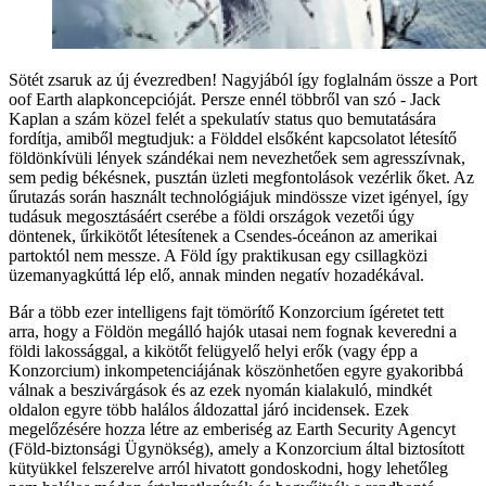
Sötét zsaruk az új évezredben! Nagyjából így foglalnám össze a Port
oof Earth alapkoncepcióját. Persze ennél többről van szó - Jack
Kaplan a szám közel felét a spekulatív status quo bemutatására
fordítja, amiből megtudjuk: a Földdel elsőként kapcsolatot létesítő
földönkívüli lények szándékai nem nevezhetőek sem agresszívnak,
sem pedig békésnek, pusztán üzleti megfontolások vezérlik őket. Az
űrutazás során használt technológiájuk mindössze vizet igényel, így
tudásuk megosztásáért cserébe a földi országok vezetői úgy
döntenek, űrkikötőt létesítenek a Csendes-óceánon az amerikai
partoktól nem messze. A Föld így praktikusan egy csillagközi
üzemanyagkúttá lép elő, annak minden negatív hozadékával.
Bár a több ezer intelligens fajt tömörítő Konzorcium ígéretet tett
arra, hogy a Földön megálló hajók utasai nem fognak keveredni a
földi lakossággal, a kikötőt felügyelő helyi erők (vagy épp a
Konzorcium) inkompetenciájának köszönhetően egyre gyakoribbá
válnak a beszivárgások és az ezek nyomán kialakuló, mindkét
oldalon egyre több halálos áldozattal járó incidensek. Ezek
megelőzésére hozza létre az emberiség az Earth Security Agencyt
(Föld-biztonsági Ügynökség), amely a Konzorcium által biztosított
kütyükkel felszerelve arról hivatott gondoskodni, hogy lehetőleg