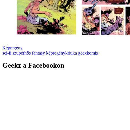
Képregény
sci-fi
szuperhős
fantasy
képregénykritika
geexkomix
Geekz a Facebookon