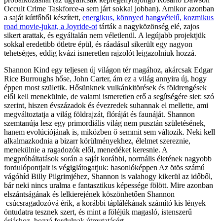
Occult Crime Taskforce-a sem járt sokkal jobban). Amikor azonban
a saját kútfőből készített,
energikus, könnyed hangvételű, kozmikus
road movie-jukat, a Joyride-ot
tárták a nagyközönség elé, zajos
sikert arattak, és egyáltalán nem véletlenül. A legújabb projektjük
sokkal eredetibb ötletre épül, és ráadásul sikerült egy nagyon
tehetséges, eddig kvázi ismeretlen rajzolót leigazolniuk hozzá.
Shannon Kind egy teljesen új világon tér magához, akárcsak Edgar
Rice Burroughs hőse, John Carter, ám ez a világ annyira új, hogy
éppen most születik. Hősünknek vulkánkitörések és földrengések
elől kell menekülnie, de valami ismeretlen erő a segítségére siet: szó
szerint, hiszen évszázadok és évezredek suhannak el mellette, ami
megváltoztatja a világ földrajzát, flóráját és faunáját. Shannon
szemtanúja lesz egy primordiális világ nem pusztán születésének,
hanem evolúciójának is, miközben ő semmit sem változik. Neki kell
alkalmazkodnia a bizarr körülményekhez, élelmet szereznie,
menekülnie a ragadozók elől, menedéket keresnie. A
megpróbáltatások során a saját korábbi, normális életének nagyobb
fordulópontjait is végiglátogatjuk: hasonlóképpen Az ötös számú
vágóhíd Billy Pilgrimjéhez, Shannon is valahogy kikerül az időből,
bár neki nincs uralma e fantasztikus képessége fölött. Mire azonban
elszántságának és lelkierejének köszönhetően Shannon
csúcsragadozóvá érik, a korábbi táplálékának számító kis lények
öntudatra tesznek szert, és mint a föléjük magasló, istenszerű
óriáshoz, hozzá fordulnak útmutatásért...