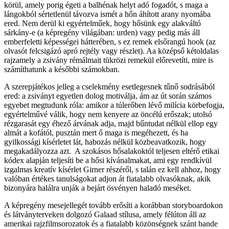
körül, amely porig égeti a balhénak helyt adó fogadót, s maga a
lángokból sértetlenül távozva ismét a hőn áhított arany nyomába
ered. Nem derül ki egyértelműek, hogy hősünk egy alakváltó
sárkány-e (a képregény világában: urden) vagy pedig más áll
emberfeletti képességei hátterében, s ez remek elsőrangú hook (az
olvasót felcsigázó apró rejtély vagy részlet). Aa középső kétoldalas
rajzamely a zsivány rémálmait tükrözi remekül előrevetíti, mire is
számíthatunk a későbbi számokban.
A szerepjátékos jelleg a cselekmény esetlegesnek tűnő sodrásából
ered: a zsiványt egyetlen dolog motiválja, ám az út során számos
egyebet megtudunk róla: amikor a túlerőben lévő milícia körbefogja,
egyértelművé válik, hogy nem kenyere az öncélú erőszak; utolsó
rézgarasát egy éhező árvának adja, majd bűntudat nélkül ellop egy
almát a kofától, pusztán mert ő maga is megéhezett, és ha
gyilkossági kísérletet lát, habozás nélkül közbeavatkozik, hogy
megakadályozza azt. A szokásos hősalakoktól teljesen eltérő etikai
kódex alapján teljesíti be a hősi kívánalmakat, ami egy rendkívül
izgalmas kreatív kísérlet Girner részéről, s talán ez kell ahhoz, hogy
valóban értékes tanulságokat adjon át fiatalabb olvasóknak, akik
bizonyára halálra unják a bejárt ösvényen haladó meséket.
A képregény mesejellegét tovább erősíti a korábban storyboardokon
és látványterveken dolgozó Galaad stílusa, amely félúton áll az
amerikai rajzfilmsorozatok és a fiatalabb közönségnek szánt bande