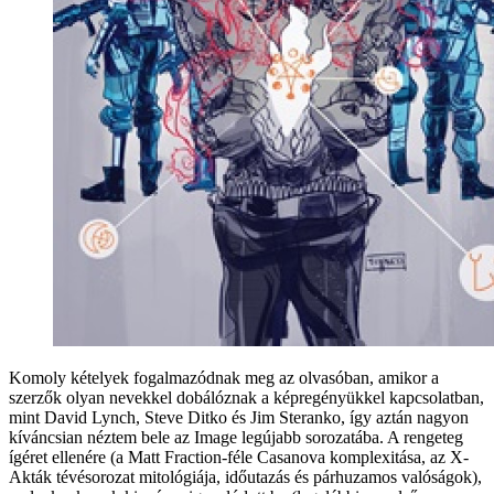
Komoly kételyek fogalmazódnak meg az olvasóban, amikor a
szerzők olyan nevekkel dobálóznak a képregényükkel kapcsolatban,
mint David Lynch, Steve Ditko és Jim Steranko, így aztán nagyon
kíváncsian néztem bele az Image legújabb sorozatába. A rengeteg
ígéret ellenére (a Matt Fraction-féle Casanova komplexitása, az X-
Akták tévésorozat mitológiája, időutazás és párhuzamos valóságok),