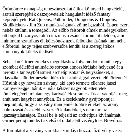
Örömömre manapság reneszánszukat élik a könnyed hangvételű,
asztali szerepjáték összejövetelek hangulatát idéző fantasy
képregények: Rat Queens, Pathfinder, Dungeons & Dragons,
Skullkickers - Jim Zub munkásságának zöme igazából. Éppen ezért
nehéz kitűnni a tömegből. Az előbb felsorolt címek mindegyikében
ott bujkál bizonyos fokú cinizmus a zsáner formuláit illetően, ami
minimum szatirikus élt kölcsönöz azok felbukkanásának, ám néha
előfordul, hogy teljes szubverzióba lendíti át a szerepjátékos
kampányok kötelező kliséit.
Sebastian Girner érdekes megoldáshoz folyamodott: mintha egy
szombat délelőtti animációs sorozat atmoszférájába helyezné át a
heroikus fantasyből ismert archetípusokat és helyszíneket, s
klasszikus tündérmeséket idéző letisztultsággal vezeti elő történetét.
Hősünk egy névtelen zsivány, aki apró termete ellenére játszi
könnyedséggel bánik el nála kétszer nagyobb ellenfelek
tömkelegével, miután egy kártyajáték során csalással vádolják meg,
amit nem hagyhat annyiban. Ez a cselekmény gyújtópontja:
megtudjuk, hogy a zsivány mindennél többre értékeli az arany
halmozását és az ehhez vezető kalandokat, s nem tűri az
igazságtalanságot. Ezzel be is teljesíti az archetípus kívánalmait,
Girner pedig mindezt az első öt oldal alatt vezényli le. Bravúros.
A fordulatot a zsivány sarokba szorulása hozza: tűzörvény veszi