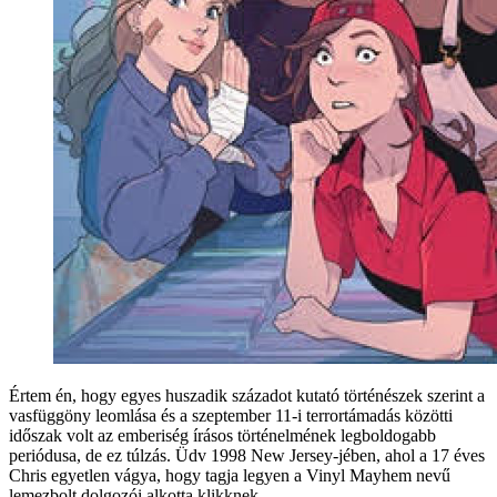
Értem én, hogy egyes huszadik századot kutató történészek szerint a
vasfüggöny leomlása és a szeptember 11-i terrortámadás közötti
időszak volt az emberiség írásos történelmének legboldogabb
periódusa, de ez túlzás. Üdv 1998 New Jersey-jében, ahol a 17 éves
Chris egyetlen vágya, hogy tagja legyen a Vinyl Mayhem nevű
lemezbolt dolgozói alkotta klikknek.