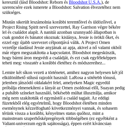
keresztül (lásd Bloodshot: Reborn és
Bloodshot U.S.A.
), de
szerencsére ezek ismerete a Bloodshot: Salvation élvezetéhez nem
szükséges.
Miután sikerült leszámolnia korábbi teremtőivel és üldözőivel, a
Project Rising Spirit nevű szervezettel, Ray Garrison végre békére
lel és családot alapít. A nanitái azonban szunnyadó állapotban is
csak gondot és bánatot okoznak: kislánya, Jessie is örökli őket, és
ezzel egy újabb szervezet célpontjává válik. A Project Omen
vezetője ráadásul Jessie anyjának az apja, akivel a nő valami okból
már régen megszakította a kapcsolatot. Bloodshot megesküszik,
hogy bármi áron megvédi a családját, és ezt csak egyféleképpen
teheti meg: visszatér a korábbi életéhez és módszereihez...
Lemire két síkon vezeti a történetet, amihez nagyon helyesen két jól
elkülöníthető stílusú rajzolót használ: LaRosa a sötétebb tónusú,
jelenben játszódó oldalakért felel, amelyeken Magic egyedül
próbálja elmenekíteni a lányát az Omen zsoldosai elől, Suayan pedig
a puhább színeket használó, békésebb múltat illusztrálja, amikor
még nem szakították el egymástól a család tagjait. Az eddigi
füzetekből elég egyértelmű, hogy Bloodshot életében minden
eseménynek kézzelfogható következményei vannak, és sohasem
térünk vissza a korábbi, kényelmes status quóhoz, mint a
mainstream szuperhősképregények többségében (ez egyébként a
Valiant-univerzum egyik sajátossága), éppen ezért kíváncsian