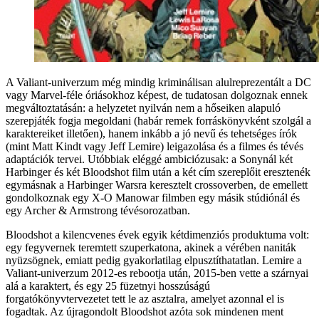
A Valiant-univerzum még mindig kriminálisan alulreprezentált a DC
vagy Marvel-féle óriásokhoz képest, de tudatosan dolgoznak ennek
megváltoztatásán: a helyzetet nyilván nem a hőseiken alapuló
szerepjáték fogja megoldani (habár remek forráskönyvként szolgál a
karaktereiket illetően), hanem inkább a jó nevű és tehetséges írók
(mint Matt Kindt vagy Jeff Lemire) leigazolása és a filmes és tévés
adaptációk tervei. Utóbbiak eléggé ambiciózusak: a Sonynál két
Harbinger és két Bloodshot film után a két cím szereplőit eresztenék
egymásnak a Harbinger Warsra keresztelt crossoverben, de emellett
gondolkoznak egy X-O Manowar filmben egy másik stúdiónál és
egy Archer & Armstrong tévésorozatban.
Bloodshot a kilencvenes évek egyik kétdimenziós produktuma volt:
egy fegyvernek teremtett szuperkatona, akinek a vérében naniták
nyüzsögnek, emiatt pedig gyakorlatilag elpusztíthatatlan. Lemire a
Valiant-univerzum 2012-es rebootja után, 2015-ben vette a szárnyai
alá a karaktert, és egy 25 füzetnyi hosszúságú
forgatókönyvtervezetet tett le az asztalra, amelyet azonnal el is
fogadtak. Az újragondolt Bloodshot azóta sok mindenen ment