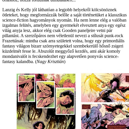
Lanzig és Kelly jól láthatóan a legjobb helyekről kölcsönöznek
ötleteket, hogy megformázzák belőle a saját történetüket a klasszikus
science-fiction hagyományok nyomán. Ha nem lenne elég a valóban
izgalmas felütés, amelyben egy gyermekét elvesztett anya egy egész
világ anyja lesz, akkor elég csak Gooden paneljeire vetni pár
pillantást. A szerzőpáros nem véletlenül nevezi a stílusát punk-rock
Frazettának: mintha csak arra született volna, hogy egy primordiális
fantasy világon bizarr szörnyetegekkel szembekerülő hősnő zsigeri
küzdelmét fesse le. Abszolút meggyőző kezdés, ami akár komoly
mondanivalót is fecskendezhet egy alapvetően ponyvás science-
fantasy kalandba. (
Nagy Krisztián
)