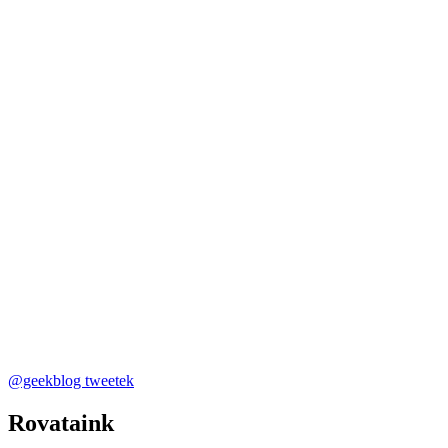
@geekblog tweetek
Rovataink