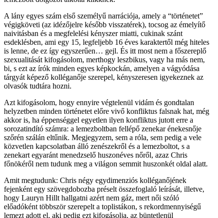
A lány egyes szám első személyű narrációja, amely a “történetet”
végigköveti (az idézőjelre később visszatérek), tocsog az émelyítő
naivitásban és a megfelelési kényszer miatti, cukinak szánt
esdeklésben, ami egy 15, legfeljebb 16 éves karaktertől még hiteles
is lenne, de ez így egyszerűen… gejl. És itt most nem a főszereplő
szexualitását kifogásolom, merthogy leszbikus, vagy ha más nem,
bi, s ezt az írók minden egyes képkockán, amelyen a vágyódása
tárgyát képező kolléganője szerepel, kényszeresen igyekeznek az
olvasók tudtára hozni.
Azt kifogásolom, hogy ennyire végtelenül vidám és gondtalan
helyzetben minden történetet előre vivő konfliktus falsnak hat, még
akkor is, ha éppenséggel egyetlen ilyen konfliktus jutott erre a
sorozatindító számra: a lemezboltban fellépő zenekar énekesnője
szőrén szálán eltűnik. Megjegyzem, sem a róla, sem pedig a vele
közvetlen kapcsolatban álló zenészekről és a lemezboltot, s a
zenekart egyaránt menedzselő huszonéves nőről, azaz Chris
főnökéről nem tudunk meg a világon semmit huszonkét oldal alatt.
Amit megtudunk: Chris négy egydimenziós kolléganőjének
fejenként egy szövegdobozba préselt összefoglaló leírását, illetve,
hogy Lauryn Hillt hallgatni azért nem gáz, mert női szóló
előadóként többször szerepelt a toplistákon, s rekordmennyiségű
lemezt adott el, aki pedig ezt kifogásolja, az büntetlenül