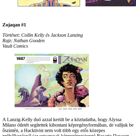
Zojaqan #1
Történet: Collin Kelly és Jackson Lanzing
Rajz: Nathan Gooden
Vault Comics
A Lanzig-Kelly duó azzal került be a köztudatba, hogy Alyssa
Milano ötletét segítettek kibontani képregényformában, de valljuk be
őszintén, a Hacktivist nem volt több egy erős közepes
próbálkozásnál (az ugyancsak képregényrajongó Rosario Dawson