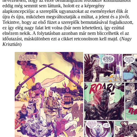
nevezetesen, hogy az előre beharangozott retroaktív kontinuitásból
eddig még semmit sem láttunk, holott ez a képregény
alapkoncepciója: a szereplők ugyanazokat az eseményeket élik át
újra és újra, miközben megváltoztatják a múltat, a jelent és a jövőt.
Tekintve, hogy az első füzet a szereplők bemutatásával foglalkozott,
ez így elég nagy falat lett volna (bár nem lehetetlen), így ezúttal
elnézem nekik. A folytatásban azonban már nem bliccelhetik el az
időutazást, máskülönben ezt a cikket retconolnom kell majd. (
Nagy
Krisztián
)