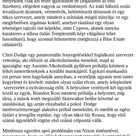
melyeknek csak kis része igazolódott be (legalábbis az első
füzetben), elégedett vagyok az eredménnyel. Az iraki háború során
levadászott dzsinnek, vérmedvék, bebörtönzött démonok és egy
titkos szervezet, amely mindezt a színfalak mögül irányítja: ez egy
meglehetősen izgalmas koktél, amelyet ráadásul egy olyan
tehetséges rajzoló önt képekbe, mint Cypress, akinek annyira
karakteres a stílusa (talán Templesmith képi világához lehet
hasonlítani), hogy azonnal felismertem (méghozzá a Blue Estate
oldalairól).
Chris Dodge egy paranormális fenyegetésekkel foglalkozó szervezet
veteránja, aki először az alkoholizmusba menekül, majd az
igazságba: egy Anonim Alkoholisták gyűlésen próbálja kiönteni a
lelkét ismeretleneknek a korábbi munkájáról. Egykori munkaadói
ezt persze nem hagyhatják annyiban, a vezetőjük ugyanis nem ismer
kegyelmet és kivételt: minden olyan szálat elvarr, amely leleplezheti
szervezetet a nyilvánosság előtt. A helyszínre vezényelt két ügynök
közül az egyik, Brandon Ross menteni próbálja a helyzetet, míg
társa, a mások testét megszálló Skinwalker betűre követné az
utasításokat, így aztán elszabadul a pokol. Dodge
medveszörnyeteggé alakulva próbál menekülni, és mielőtt az egész
épület a levegőbe repülne, egy olyan titkot bíz Rossra, hogy első
számú ügynökből rögtön első számú célponttá válik.
Mindössze egyetlen apró problémám van Nixon történetével,