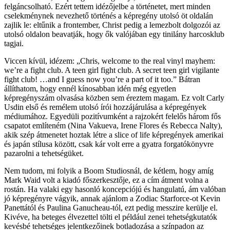
felgáncsolható. Ezért tettem idézőjelbe a történetet, mert minden
cselekménynek nevezhető történés a képregény utolsó öt oldalán
zajlik le: eltűnik a frontember, Christ pedig a lemezbolt dolgozói az
utolsó oldalon beavatják, hogy ők valójában egy tinilány harcosklub
tagjai.
Viccen kívül, idézem: „Chris, welcome to the real vinyl mayhem:
we’re a fight club. A teen girl fight club. A secret teen girl vigilante
fight club! …and I guess now you’re a part of it too.” Bátran
állíthatom, hogy ennél kínosabban idén még egyetlen
képregényszám olvasása közben sem éreztem magam. Ez volt Carly
Usdin első és remélem utolsó írói hozzájárulása a képregények
médiumához. Egyedüli pozitívumként a rajzokért felelős három fős
csapatot említeném (Nina Vakueva, Irene Flores és Rebecca Nalty),
akik szép átmenetet hoztak létre a slice of life képregények amerikai
és japán stílusa között, csak kár volt erre a gyatra forgatókönyvre
pazarolni a tehetségüket.
Nem tudom, mi folyik a Boom Studiosnál, de kétlem, hogy amíg
Mark Waid volt a kiadó főszerkesztője, ez a cím átment volna a
rostán. Ha valaki egy hasonló koncepciójú és hangulatú, ám valóban
jó képregényre vágyik, annak ajánlom a Zodiac Starforce-ot Kevin
Panettától és Paulina Ganucheau-tól, ezt pedig messzire kerülje el.
Kivéve, ha beteges élvezettel tölti el például zenei tehetségkutatók
kevésbé tehetséges jelentkezőinek botladozása a színpadon az