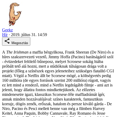
Geekz
Hír
·
2019. július 31. 14:59
Megosztás
A
The Irishman
a maffia bérgyilkosa, Frank Sheeran (De Niro) és a
híres szakszervezeti vezető, Jimmy Hoffa (Pacino) barátságáról szól
- évtizedeket felölelő bűneposz, melyet Scrosese sokáig hiába
próbált tető alá hozni, mert a stúdióknak túlságosan drága volt a
projekt (főleg a színészek egyes jeleneteihez szükséges fiatalító CGI
miatt). Végül a Netflix állt be Scorsese mögé, a költségvetés pedig
160 millióra (de egyes források szerint 200 millióra) rúgott, vagyis
ez lett mind a rendező, mind a Netflix legdrágább filmje - ami azt is
jelenti, hogy állatira fontos mindkettejüknek. Az előzetes
mindenesetre igazi, klasszikus Scorsese-féle maffiadrámát ígér,
annak minden hozzávalójával: színes karakterek, fantasztikus
korrajz, dögös zenék, erőszak, hatalom és persze kiváló gárda - De
Niro, Pacino és Pesci mellett benne van még a filmben Harvey
Keitel, Anna Paquin, Bobby Cannavale, Ray Romano és Jesse