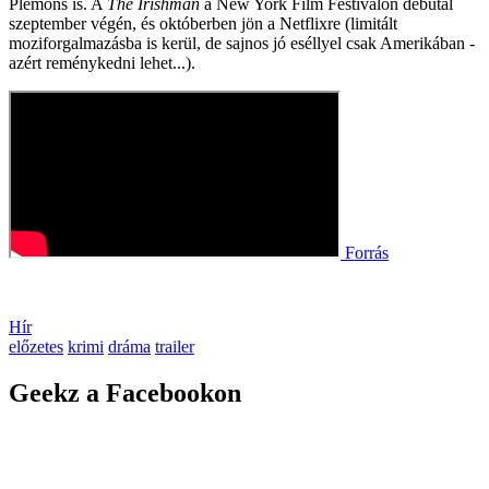
Plemons is. A
The Irishman
a New York Film Festivalon debütál
szeptember végén, és októberben jön a Netflixre (limitált
moziforgalmazásba is kerül, de sajnos jó eséllyel csak Amerikában -
azért reménykedni lehet...).
Forrás
Hír
előzetes
krimi
dráma
trailer
Geekz a Facebookon