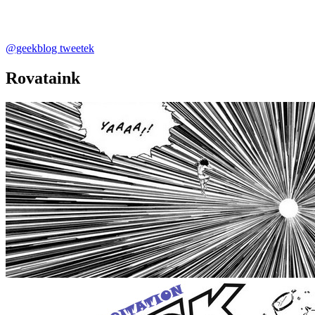
@geekblog tweetek
Rovataink