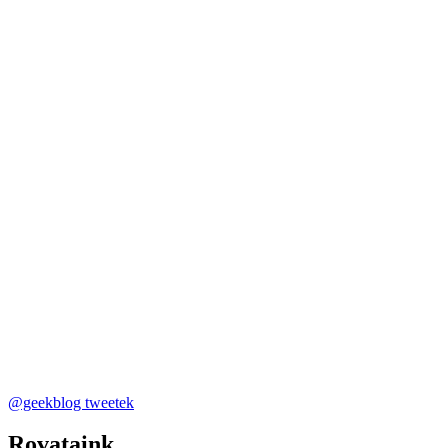
@geekblog tweetek
Rovataink