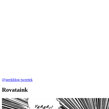
@geekblog tweetek
Rovataink