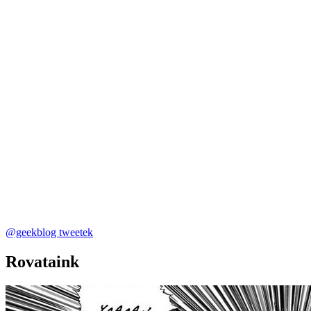
@geekblog tweetek
Rovataink