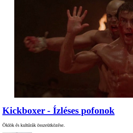
Kickboxer - Ízléses pofonok
Öklök és kultúrák összeütközése.