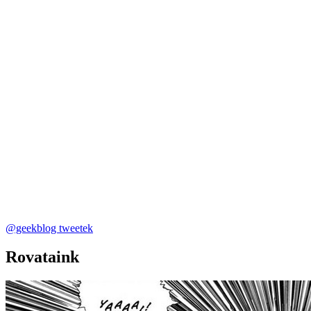
@geekblog tweetek
Rovataink