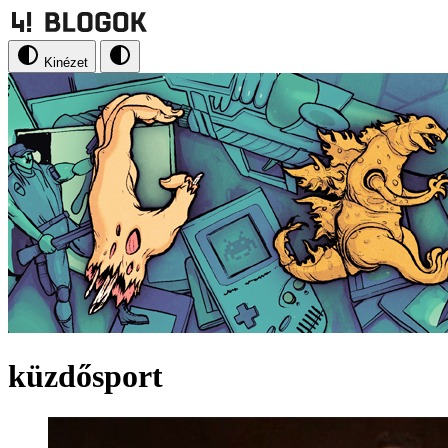
Kinézet
küzdősport