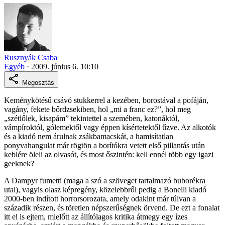
Rusznyák Csaba
Egyéb
·
2009. június 6. 10:10
Megosztás
Keménykötésű csávó stukkerrel a kezében, borostával a pofáján,
vagány, fekete bőrdzsekiben, hol „mi a franc ez?”, hol meg
„szétlőlek, kisapám” tekintettel a szemében, katonáktól,
vámpíroktól, gólemektől vagy éppen kísértetektől űzve. Az alkotók
és a kiadó nem árulnak zsákbamacskát, a hamisítatlan
ponyvahangulat már rögtön a borítókra vetett első pillantás után
keblére öleli az olvasót, és most őszintén: kell ennél több egy igazi
geeknek?
A Dampyr fumetti (maga a szó a szöveget tartalmazó buborékra
utal), vagyis olasz képregény, közelebbről pedig a Bonelli kiadó
2000-ben indított horrorsorozata, amely odakint már túlvan a
századik részen, és töretlen népszerűségnek örvend. De ezt a fonalat
itt el is ejtem, mielőtt az állítólagos kritika átmegy egy ízes