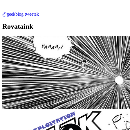
@geekblog tweetek
Rovataink