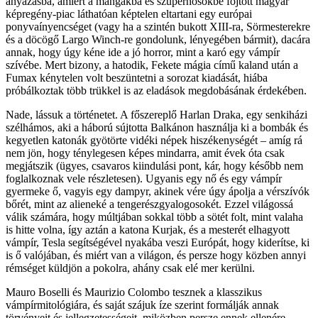
anyázásba, amiért a mangákba és szuperhősökbe fojtott magyar
képregény-piac láthatóan képtelen eltartani egy európai
ponyvaínyencséget (vagy ha a szintén bukott XIII-ra, Sörmesterekre
és a döcögő Largo Winch-re gondolunk, lényegében bármit), dacára
annak, hogy úgy kéne ide a jó horror, mint a karó egy vámpír
szívébe. Mert bizony, a hatodik, Fekete mágia című kaland után a
Fumax kénytelen volt beszüntetni a sorozat kiadását, hiába
próbálkoztak több trükkel is az eladások megdobásának érdekében.
Nade, lássuk a történetet. A főszereplő Harlan Draka, egy senkiházi
szélhámos, aki a háború sújtotta Balkánon használja ki a bombák és
kegyetlen katonák gyötörte vidéki népek hiszékenységét – amíg rá
nem jön, hogy ténylegesen képes mindarra, amit évek óta csak
megjátszik (ügyes, csavaros kiindulási pont, kár, hogy később nem
foglalkoznak vele részletesen). Ugyanis egy nő és egy vámpír
gyermeke ő, vagyis egy dampyr, akinek vére úgy ápolja a vérszívók
bőrét, mint az alieneké a tengerészgyalogosokét. Ezzel világossá
válik számára, hogy múltjában sokkal több a sötét folt, mint valaha
is hitte volna, így aztán a katona Kurjak, és a mesterét elhagyott
vámpír, Tesla segítségével nyakába veszi Európát, hogy kiderítse, ki
is ő valójában, és miért van a világon, és persze hogy közben annyi
rémséget küldjön a pokolra, ahány csak elé mer kerülni.
Mauro Boselli és Maurizio Colombo tesznek a klasszikus
vámpírmitológiára, és saját szájuk íze szerint formálják annak
törvényeit és jellegzetességeit, miközben persze ennek ellenére