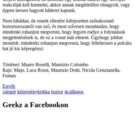
reakcióját kell kiemelni, akkor annak megfelelően elnagyolt, vagy
éppen üresen hagyott hátteret kapunk.
Nem hibátlan, de ennek ellenére kifejezetten szórakoztató
horrorsorozatról van szó, és most szívesen mondanám, hogy
mindenki rohanjon megvenni, hogy legyen esélye a folytatások
megjelenésének is, de ez a vonat már elment. Úgyhogy jobbat
mondok: mindenki rohanjon megvenni, hogy feltehessen a polcára
hat jó kis képregényt.
Történet: Mauro Boselli, Maurizio Colombo
Rajz: Majo, Luca Rossi, Maurizio Dotti, Nicola Genzianella,
Fumax
Egyéb
vámpír
képregénykritika
horror
4csillagos
Geekz a Facebookon