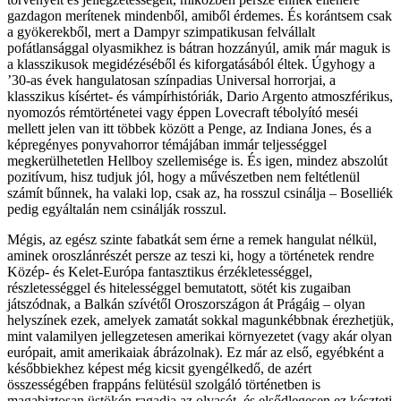
gazdagon merítenek mindenből, amiből érdemes. És korántsem csak
a gyökerekből, mert a Dampyr szimpatikusan felvállalt
pofátlansággal olyasmikhez is bátran hozzányúl, amik már maguk is
a klasszikusok megidézéséből és kiforgatásából éltek. Úgyhogy a
’30-as évek hangulatosan színpadias Universal horrorjai, a
klasszikus kísértet- és vámpírhistóriák, Dario Argento atmoszférikus,
nyomozós rémtörténetei vagy éppen Lovecraft tébolyító meséi
mellett jelen van itt többek között a Penge, az Indiana Jones, és a
képregényes ponyvahorror témájában immár teljességgel
megkerülhetetlen Hellboy szellemisége is. És igen, mindez abszolút
pozitívum, hisz tudjuk jól, hogy a művészetben nem feltétlenül
számít bűnnek, ha valaki lop, csak az, ha rosszul csinálja – Boselliék
pedig egyáltalán nem csinálják rosszul.
Mégis, az egész szinte fabatkát sem érne a remek hangulat nélkül,
aminek oroszlánrészét persze az teszi ki, hogy a történetek rendre
Közép- és Kelet-Európa fantasztikus érzékletességgel,
részletességgel és hitelességgel bemutatott, sötét kis zugaiban
játszódnak, a Balkán szívétől Oroszországon át Prágáig – olyan
helyszínek ezek, amelyek zamatát sokkal magunkébbnak érezhetjük,
mint valamilyen jellegzetesen amerikai környezetet (vagy akár olyan
európait, amit amerikaiak ábrázolnak). Ez már az első, egyébként a
későbbiekhez képest még kicsit gyengélkedő, de azért
összességében frappáns felütésül szolgáló történetben is
magabiztosan üstökén ragadja az olvasót, és elsődlegesen ez készteti