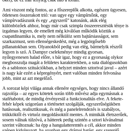
Ami viszont még fontos, az a főszereplők alkotta, egészen ügyesen,
ötletesen összerakott trió: van ugye egy vámpírnőnk, egy
vámpírvadászunk és egy „egyszerű” katonánk, akik elég
különbözőek ahhoz, hogy már csak szimpla összeeresztésük ténye is
izgalmas legyen, de emellett még kiválóan működik köztük a
csapatdinamika is, mely nem nélkülöz sem bajtársiasságot, sem
szarkazmust, sem ellenségeskedést, még a legpörgősebb
pillanatokban sem. Olyanokból pedig van elég, bármelyik részről
legyen is szó. A Dampyr cselekménye mindig gyorsan,
nyílegyenesen halad előre, s bár igaz, hogy ez a gyorsaság olykor
megbosszulja magát a felületes karakterekben, a suta dialógusokban
és a sablonos szituációkban, a helyzet minden sztorival javul – azért
is nagy kár ezért a képregényért, mert valóban minden felvonása
jobb, mint az azt megelőző.
A sorozat képi világa annak ellenére egységes, hogy nincs állandó
rajzolója – az egyes kötetek során több művész adja egymásnak a
stafétabotot, de mindig érvényesül a funkcionalitás elve. A fekete-
fehér képek szigorúan a történetet szolgálják, egyszerűségükben
hatásosak, realisztikusak, és még a panelelrendezés is szabályos,
trükköktől és virtuóz megoldásoktól mentes. A mimikák életszerűek,
sosem válnak túlzóvá, a hátterek pedig szintén a sztori kívánalmai
szerint változnak: ha épp a hangulatteremtés a cél, akkor minden
szépen kidolgozott, ha azonban egy drámai hatást, egy szereplő