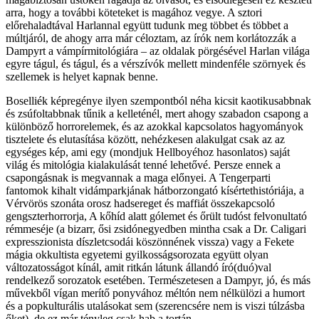
arra, hogy a további köteteket is magához vegye. A sztori
előrehaladtával Harlannal együtt tudunk meg többet és többet a
múltjáról, de ahogy arra már céloztam, az írók nem korlátozzák a
Dampyrt a vámpírmitológiára – az oldalak pörgésével Harlan világa
egyre tágul, és tágul, és a vérszívók mellett mindenféle szörnyek és
szellemek is helyet kapnak benne.
Boselliék képregénye ilyen szempontból néha kicsit kaotikusabbnak
és zsúfoltabbnak tűnik a kelleténél, mert ahogy szabadon csapong a
különböző horrorelemek, és az azokkal kapcsolatos hagyományok
tisztelete és elutasítása között, nehézkesen alakulgat csak az az
egységes kép, ami egy (mondjuk Hellboyéhoz hasonlatos) saját
világ és mitológia kialakulását tenné lehetővé. Persze ennek a
csapongásnak is megvannak a maga előnyei. A Tengerparti
fantomok kihalt vidámparkjának hátborzongató kísértethistóriája, a
Vérvörös szonáta orosz hadsereget és maffiát összekapcsoló
gengszterhorrorja, A kőhíd alatt gólemet és őrült tudóst felvonultató
rémmeséje (a bizarr, ősi zsidónegyedben mintha csak a Dr. Caligari
expresszionista díszletcsodái köszönnének vissza) vagy a Fekete
mágia okkultista egyetemi gyilkosságsorozata együtt olyan
változatosságot kínál, amit ritkán látunk állandó író(duó)val
rendelkező sorozatok esetében. Természetesen a Dampyr, jó, és más
művekből vígan merítő ponyvához méltón nem nélkülözi a humort
és a popkulturális utalásokat sem (szerencsére nem is viszi túlzásba
őket), de ez már tényleg csak hab a tortán.