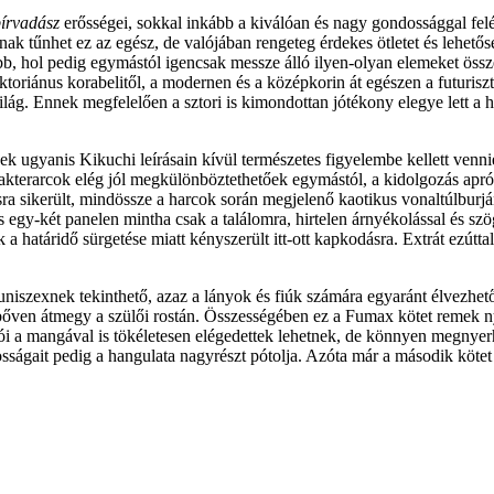
írvadász
erősségei, sokkal inkább a kiválóan és nagy gondossággal felé
nak tűnhet ez az egész, de valójában rengeteg érdekes ötletet és lehetős
b, hol pedig egymástól igencsak messze álló ilyen-olyan elemeket öss
oriánus korabelitől, a modernen és a középkorin át egészen a futuriszti
ág. Ennek megfelelően a sztori is kimondottan jótékony elegye lett a ho
 ugyanis Kikuchi leírásain kívül természetes figyelembe kellett vennie 
arakterarcok elég jól megkülönböztethetőek egymástól, a kidolgozás apr
ra sikerült, mindössze a harcok során megjelenő kaotikus vonaltúlbur
gy-két panelen mintha csak a találomra, hirtelen árnyékolással és szögl
k a határidő sürgetése miatt kényszerült itt-ott kapkodásra. Extrát ezút
niszexnek tekinthető, azaz a lányok és fiúk számára egyaránt élvezhető,
g bőven átmegy a szülői rostán. Összességében ez a Fumax kötet remek 
ói a mangával is tökéletesen elégedettek lehetnek, de könnyen megnyer
osságait pedig a hangulata nagyrészt pótolja. Azóta már a második kötet