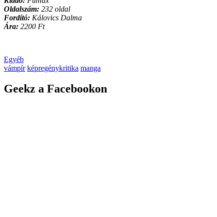
Kiadó:
Fumax
Oldalszám:
232 oldal
Fordító:
Kálovics Dalma
Ára:
2200 Ft
Egyéb
vámpír
képregénykritika
manga
Geekz a Facebookon