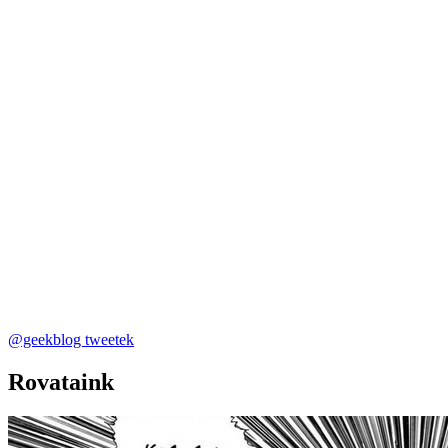
@geekblog tweetek
Rovataink