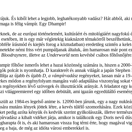
 rájuk. És kiből lehet a legjobb, leghatékonyabb vadász? Hát abból, aki
i maga is félig vámpír. Egy Dhampir!
ek, de az európai történelemért, kultúráért és mitológiáért nagyfokú ér
esetében, itt is egy már végletekig kiaknázott témakörről beszélhetünk,
féle írásmód és kiejtés forog a köztudatban) eredetileg szintén a kele
énetekbe némi friss vért pumpáljanak általuk, ám hamarosan már pont ez
i
Bloodrayne
re, illetve az
Underworld
nem kevésbé csábos főhősnőjére
mpir főhőse ismerős lehet a hazai közönség számára is, hiszen a 2000
ók polcát is nyomhatja. D karakterét és annak világát a japán Stephen 
lítja az újabb és újabb
D, a vámpírvadász
regényeket, lassan már a 19-
dekes módon a regényfolyam mangára való adaptálása viszonylag sokat vá
a regényekben lévő szövegek és illusztrációk arányát. A feladatot egy 
szi világpremierrel egy időben debütált, ami igazán egyedülálló esemén
szült az 1984-es legelső anime is. 12090-ben járunk, egy a nagy nukleári
ára mutáns lények jöttek létre, a kevés túlélő szomorítására. Ezek kö
et pedig azóta kényük és kedvük szerint gyilkolásszák, illetve termész
ász a kihalt vidéket járja, amikor is találkozik egy Doris nevű dús keb
rapta őt is, és aki hamarosan vissza fog térni érte, hogy magával vigye 
 a baja, de még az idióta városi emberekkel is.