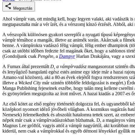
Megosztás
Ahol vámpír van, ott mindig kell, hogy legyen valaki, aki vadászik is
megtapasztalta már a vér ízét, és a vérszomj kínzó érzését. Abból, ak
A vérszopók különösen gyakori szereplői a nyugati típusú képregényekn
vámpír témához a mangák, illetve az animék során. Akárcsak a filmek 
benne. A vámpírokra vadászó félig vámpír, félig ember dhampirok (több
csak az utóbbi időben fedezte fel magának őket, hogy a sablonos tört
(Gondoljunk csak
Pengé
re, a
Dampyr
Harlan Drakájára, vagy a szex
A Fumax által prezentált
D, a vámpírvadász
mangasorozat szintén dha
és lenyűgöző hangulatú egész estés anime egy ideje már a hazai rajong
Amano-val közösen), aki a 80-as évek elejétől fogva rendszeresen szál
illetve a
Wicked City
már szintén többféle feldolgozást is megért.) Ér
Manga Publishing fejeseinek eszébe, hogy talán meg kellene cserélni 
és gyönyörűen megrajzolta az írott művet. A hazai kiadás a 2007-es ő
Az első kötet az első regény történetét dolgozza fel, és ugyanebből ké
középkori nyomort idéző jövőbeli világban. A kozmikus sugárzás hatás
Nemesek) felemelkedtek és abszolút hatalomra tettek szert, az emberek
népek már csak a vámpírvadászokban bízhatnak. D, a magányos vámpírvad
Magnus Lee gróftól, vagyis attól a vámpír nagyúrtól, aki korábban megha
kiderül, nem csak a vámpírokkal és egyéb démoni lényekkel gyűlik meg