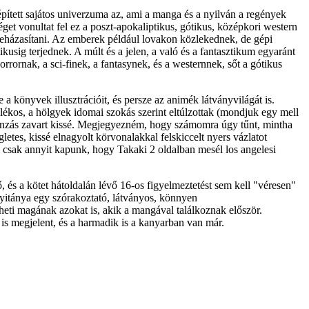
pített sajátos univerzuma az, ami a manga és a nyilván a regények
éget vonultat fel ez a poszt-apokaliptikus, gótikus, középkori western
zeházasítani. Az emberek például lovakon közlekednek, de gépi
kusig terjednek. A múlt és a jelen, a való és a fantasztikum egyaránt
rrornak, a sci-finek, a fantasynek, és a westernnek, sőt a gótikus
a könyvek illusztrációit, és persze az animék látványvilágát is.
ólékos, a hölgyek idomai szokás szerint eltúlzottak (mondjuk egy mell
jánzás zavart kissé. Megjegyezném, hogy számomra úgy tűnt, mintha
etes, kissé elnagyolt körvonalakkal felskiccelt nyers vázlatot
tal csak annyit kapunk, hogy Takaki 2 oldalban mesél los angelesi
 és a kötet hátoldalán lévő 16-os figyelmeztetést sem kell "véresen"
nyitánya egy szórakoztató, látványos, könnyen
heti magának azokat is, akik a mangával találkoznak először.
 is megjelent, és a harmadik is a kanyarban van már.