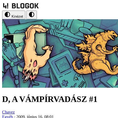
Kinézet
D, A VÁMPÍRVADÁSZ #1
Chavez
Egyéb
·
2009. június 16. 08:01