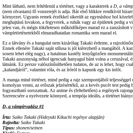
Mint látható, nem feltétlenül a történet, vagy a karakterek a
D, a vámp
(nem olvastam) fő vonzerejét is adja. Bár első blikkre rendkívül bizarr
környezet. Ugyanis remek érzékkel sikerült az egymáshoz hol közeleb
meghajtású lovakon, a fegyverek, a ruhák vagy az épületek pedig a vikt
jelen van, és mégis tökéletesen működőképes marad ez a zanzásított vil
vámpírtörténetekből elmaradhatatlan romantika sem marad el.
Ez a látvány és a hangulat nem kizárólag Takaki érdeme, a rajzolónőnek
Ennek ellenére Takaki saját stílusa is jól kiérezhető a mangából. A k
sosem lehet elég nagy), a hatalmas kastély lenyűgözően monumentális
Takaki asszonyság néhol igencsak hanyagul bánt volna a ceruzával, és e
látnánk. Ez persze valószínűsíthetően tudatos, de az is lehet, hogy csa
„kalandjáról”, valamint róla, és az íróról is kapunk egy kis infót.
A manga mind történet, mind pedig a rajz szempontjából teljességgel u
komolyan venni, az erőszak jelzésértékű, az a kevés pucér test pedi
fogyasztható sorozatnak. Az anime és (feltehetően) a regények rajong
Szerencsére a nyelvezete könnyed, a tempója ideális, a történet hiány
D, a vámpírvadász #1
Írta:
Saiko Takaki (Hideyuki Kikuchi regénye alapján)
Rajzolta:
Saiko Takaki
Típus:
shonen/seinen