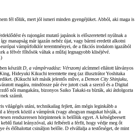
 nem fél tőlük, mert jól ismeri minden gyengéjüket. Abból, aki maga is
deklődést és rajongást mutató japánok is előszeretettel nyúlnak a
 így manapság már igazán nehéz újat, vagy bármi eredetit alkotni
t-európai vámpírfolklór teremtményei, de a fikciós irodalom igazából
ek a félvér főhősök váltak a műfaj legnagyobb kliséjévé.
.)
-ben készült
D, a vámpírvadász: Vérszomj
alcímmel ellátott látványos
King, Hideyuki Kikuchi teremtette meg (az illusztrátor Yoshitaka
ediket. (Kikuchi két másik jelentős műve, a
Demon City Shinjuku
,
ratott magára, mindössze pár éve jutott csak a szerző és a Digital
kezdő női mangakára, bizonyos Saiko Takaki-ra bízták, aki átdolgozta
ynek számít.
s világégés utáni, technikailag fejlett, ám mégis leginkább a
zül a lények közül a vámpírok (vagy ahogyan magukat hívják, a
etesen rendszeresen hörpintenek is belőlük egyet. A kétségbeesett
lű fiatal leányzóval, aki felbéreli a férfit, hogy védje meg őt
és élőhalottat csináljon belőle. D elvállalja a testőrséget, de mint