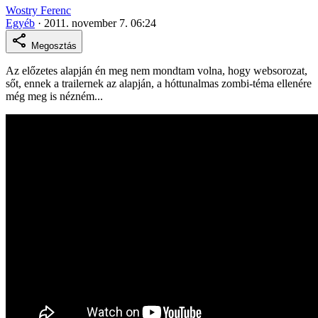
Wostry Ferenc
Egyéb
·
2011. november 7. 06:24
Megosztás
Az előzetes alapján én meg nem mondtam volna, hogy websorozat,
sőt, ennek a trailernek az alapján, a hóttunalmas zombi-téma ellenére
még meg is nézném...