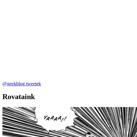
@geekblog tweetek
Rovataink