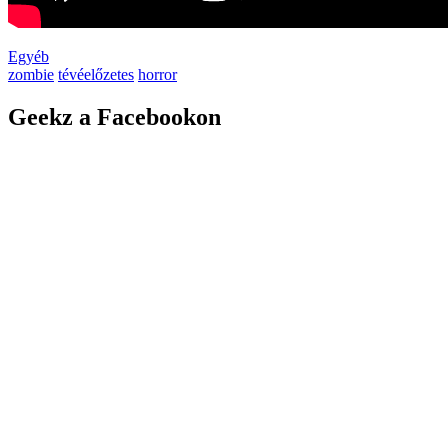
Egyéb
zombie
tévéelőzetes
horror
Geekz a Facebookon