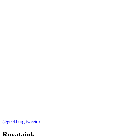
@geekblog tweetek
Rovataink