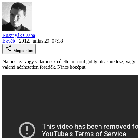
Rusznyák Csaba
Egyéb
·
2012. június 29. 07:18
Megosztás
Namost ez vagy valami eszméletlenül cool gulity pleasure lesz, vagy
valami nézhetetlen fosadék. Nincs középút.