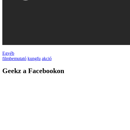
Egyéb
filmbemutató
kungfu
akció
Geekz a Facebookon