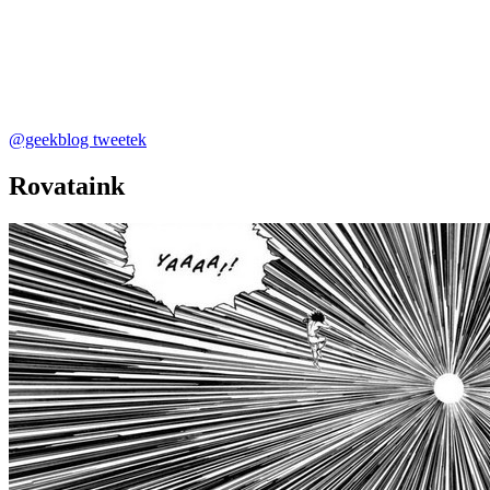
@geekblog tweetek
Rovataink