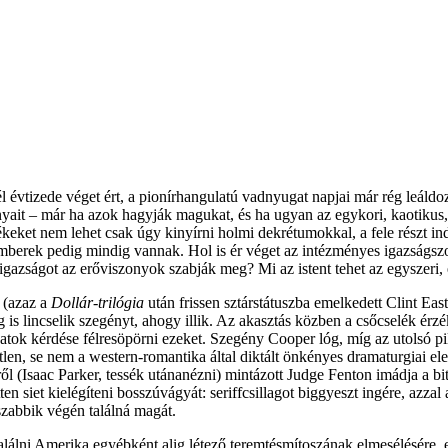
 évtizede véget ért, a pionírhangulatú vadnyugat napjai már rég leáldoz
nyait – már ha azok hagyják magukat, és ha ugyan az egykori, kaotikus,
ékeket nem lehet csak úgy kinyírni holmi dekrétumokkal, a fele részt ind
emberek pedig mindig vannak. Hol is ér véget az intézményes igazságszo
igazságot az erőviszonyok szabják meg? Mi az istent tehet az egyszeri,
 (azaz a
Dollár-trilógia
után frissen sztárstátuszba emelkedett Clint Ea
eg is lincselik szegényt, ahogy illik. Az akasztás közben a csőcselék ér
lanatok kérdése félresöpörni ezeket. Szegény Cooper lóg, míg az utolsó p
len, se nem a western-romantika által diktált önkényes dramaturgiai el
ől (Isaac Parker, tessék utánanézni) mintázott Judge Fenton imádja a bit
 siet kielégíteni bosszúvágyát: seriffcsillagot biggyeszt ingére, azzal a
szabbik végén találná magát.
álni Amerika egyébként alig létező teremtésmítoszának elmesélésére, ez 