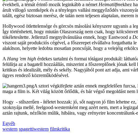
évekbeli, a témát érintő mozik leginkább a német
Heimatilfm
ekhez ha
árult villogó szentképek és a tényleges vallási meggyőződés viszony
talált, egész biztosan merész, de talán nem teljesen alaptalan, merem is
Hollywood ötlettelensége és görcsös másolási kényszere ugyanis a leg
Így történhetett, hogy miután Olaszország nem csak, hogy kölcsönvette 
tökéletesítette. Jellemző megnyilvánulása ennek, hogy Eastwood a
Do
viszont saját produkciós cégével, a főszerepet elvállalva forgathatta le
alakítson, helyette ledobta mosatlan poncsóját, hogy a velejéig erkölcs
A
Hang 'em high
érdekes tartalmi és formai tótágast produkál: látható
felülírja az a bagatell hozzáállás, miszerint a főszereplőnek jónak ke
kritikus és idealizált, mély és sekély. Nagyjából pont azt adja, ami 
ügyes rendező közreműködésével.
A sztori végkifejlete aztán ennek megfelelően furcsa
maga a film is. Két világ között őrlődik, és bár végső megoldást nem 
Hogy - stílszerűen - ítéletet hozzak: jó, sőt nagyon jó film lehetne 
szoknyája mellé, feelgood-westernként meg azért nem, mert a legizgalm
aztán rajtunk, nézőkön múlik, hibáira, vagy erényeire koncentrálunk-
Egyéb
western
spagettiwestern
filmkritika