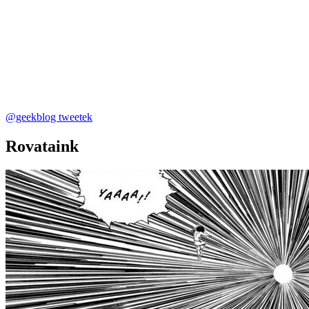
@geekblog tweetek
Rovataink