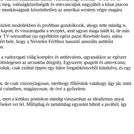
k meg, valóságközeliségük és relevanciájuk nagyjából a kínai piacon
eone munkásságnak köszönhetően az amerikai western végre magára
zleti modellekben és profitban gondolkozik, ahogy tette mindig is.
kapott, és visszaragadta a receptet, amit ugyan maga talált ki, de más
 egy TV-sorozatban (az egyébként egész pazar
Rawhide
-ban
), utána
ért bele, hogy a Névtelen Férfihoz hasonló amorális antihőst
on.
n a vadnyugati világ komplex és ambivalens, ugyanakkor az egészet
 fölöslegesen az arcunkba dörgöli). Egyszerre
spagetti
és
americana
,
soltak, csak ezúttal éppen egy bátor forgatókönyvből kiindulva, és egy
van, de csak viszonylagosan, merthogy főhősünk valahogy úgy jár, mint
 ahol csöndben, magányosan, de övé a győzelem.
k, mert a kritikus pontokon mindig visszarohan az idealizmus anyai
et vet fel. Műfajilag és tartalmilag egyaránt hibrid a javából, így