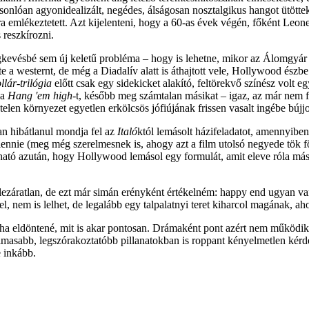
sonlóan agyonidealizált, negédes, álságosan nosztalgikus hangot ütötte
ára emlékeztetett. Azt kijelenteni, hogy a 60-as évek végén, főként L
 reszkírozni.
kevésbé sem új keletű probléma – hogy is lehetne, mikor az Álomgyár ü
a westernt, de még a Diadalív alatt is áthajtott vele, Hollywood észbe 
llár-trilógia
előtt csak egy sidekicket alakító, feltörekvő színész volt
 a
Hang 'em high
-t, később meg számtalan másikat – igaz, az már nem f
telen környezet egyetlen erkölcsös jófiújának frissen vasalt ingébe bújj
an hibátlanul mondja fel az
Italó
któl lemásolt házifeladatot, amennyibe
ll lennie (meg még szerelmesnek is, ahogy azt a film utolsó negyede tök
várható azután, hogy Hollywood lemásol egy formulát, amit eleve róla má
, lezáratlan, de ezt már simán erényként értékelném: happy end ugyan 
lel, nem is lelhet, de legalább egy talpalatnyi teret kiharcol magának,
ez, ha eldöntené, mit is akar pontosan. Drámaként pont azért nem működi
asabb, legszórakoztatóbb pillanatokban is roppant kényelmetlen kérdések
e inkább.