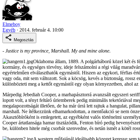
Elmeboy
Egyéb
·
2014. február 4. 10:00
Megosztás
- Justice is my province, Marshall. My and mine alone.
Oklahoma állam, 1889. A polgárháború közel két és fél
kormány, és egységes törvény, ideje felszámolni a régi világ maradvá
egyértelműen elválaszthatók egymástól. Hiszen az egykori, férfias ért
vagy oda, mit sem változott. Sok a köcsög, kevés a biztonság, rossz 
különbözteti meg a kettőt egymástól egy olyan környezetben, ahol az 
Márpedig Jebediah Cooper, a marhapásztorrá avanzsált egyszeri seriff
lopott volt, a tényt feltáró úriemberek pedig minimális teketóriával m
megalapozottságát illetően, de ha már úrrá lett rajtuk a hangulat, pil
marshall. Ne ítélkezzünk elhamarkodottan, a mentőakció se nem önzet
Akasztóbíróként is emlegetett, az egyébként valós történelmi személyr
Cooper ártatlansága hamar tisztázódik, Fenton bíró pedig hevenyészetten
be, különben hitele még csorbát szenvedne, és netán ismét a kötél ros
A western műfajánál ideálisabb közeget keresve sem tal