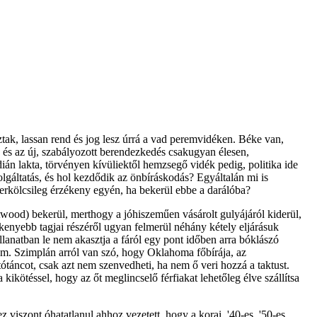
tak, lassan rend és jog lesz úrrá a vad peremvidéken. Béke van,
 és az új, szabályozott berendezkedés csakugyan élesen,
ián lakta, törvényen kívüliektől hemzsegő vidék pedig, politika ide
lgáltatás, és hol kezdődik az önbíráskodás? Egyáltalán mi is
 erkölcsileg érzékeny egyén, ha bekerül ebbe a darálóba?
stwood) bekerül, merthogy a jóhiszeműen vásárolt gulyájáról kiderül,
zékenyebb tagjai részéről ugyan felmerül néhány kétely eljárásuk
illanatban le nem akasztja a fáról egy pont időben arra bóklászó
em. Szimplán arról van szó, hogy Oklahoma főbírája, az
ótáncot, csak azt nem szenvedheti, ha nem ő veri hozzá a taktust.
 kikötéssel, hogy az őt meglincselő férfiakat lehetőleg élve szállítsa
viszont óhatatlanul ahhoz vezetett, hogy a korai, '40-es, '50-es