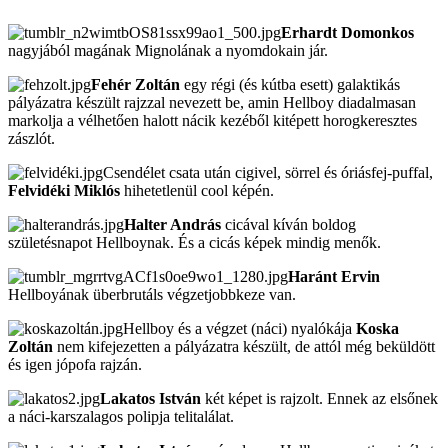
Erhardt Domonkos
nagyjából magának Mignolának a nyomdokain jár.
Fehér Zoltán
egy régi (és kútba esett) galaktikás
pályázatra készült rajzzal nevezett be, amin Hellboy diadalmasan
markolja a vélhetően halott nácik kezéből kitépett horogkeresztes
zászlót.
Csendélet csata után cigivel, sörrel és óriásfej-puffal,
Felvidéki Miklós
hihetetlenül cool képén.
Halter András
cicával kíván boldog
születésnapot Hellboynak. És a cicás képek mindig menők.
Haránt Ervin
Hellboyának überbrutáls végzetjobbkeze van.
Hellboy és a végzet (náci) nyalókája
Koska
Zoltán
nem kifejezetten a pályázatra készült, de attól még beküldött
és igen jópofa rajzán.
Lakatos István
két képet is rajzolt. Ennek az elsőnek
a náci-karszalagos polipja telitalálat.