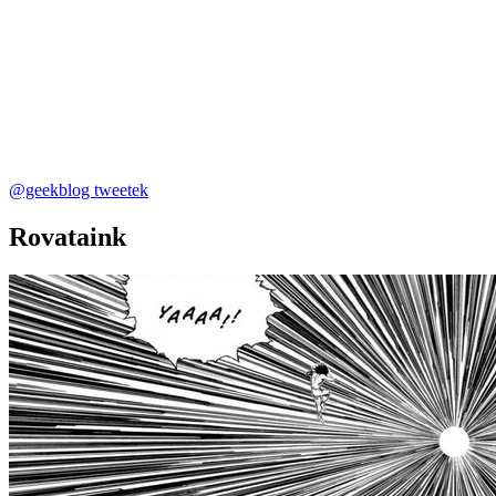
@geekblog tweetek
Rovataink