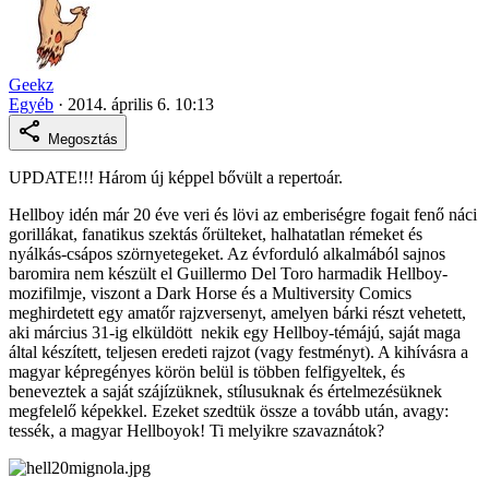
Geekz
Egyéb
·
2014. április 6. 10:13
Megosztás
UPDATE!!! Három új képpel bővült a repertoár.
Hellboy idén már 20 éve veri és lövi az emberiségre fogait fenő náci
gorillákat, fanatikus szektás őrülteket, halhatatlan rémeket és
nyálkás-csápos szörnyetegeket. Az évforduló alkalmából sajnos
baromira nem készült el Guillermo Del Toro harmadik Hellboy-
mozifilmje, viszont a Dark Horse és a Multiversity Comics
meghirdetett egy amatőr rajzversenyt, amelyen bárki részt vehetett,
aki március 31-ig elküldött nekik egy Hellboy-témájú, saját maga
által készített, teljesen eredeti rajzot (vagy festményt). A kihívásra a
magyar képregényes körön belül is többen felfigyeltek, és
beneveztek a saját szájízüknek, stílusuknak és értelmezésüknek
megfelelő képekkel. Ezeket szedtük össze a tovább után, avagy:
tessék, a magyar Hellboyok! Ti melyikre szavaznátok?