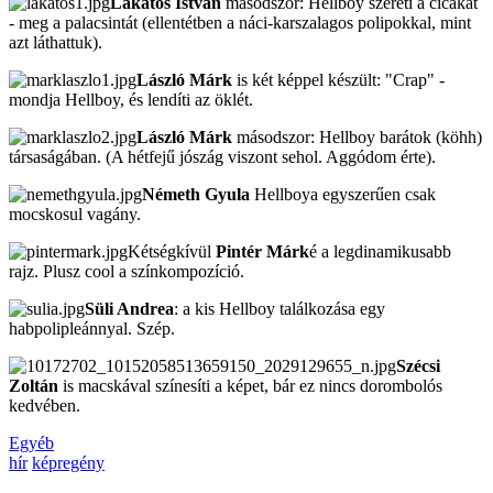
Lakatos István
másodszor: Hellboy szereti a cicákat
- meg a palacsintát (ellentétben a náci-karszalagos polipokkal, mint
azt láthattuk).
László Márk
is két képpel készült: "Crap" -
mondja Hellboy, és lendíti az öklét.
László Márk
másodszor: Hellboy barátok (köhh)
társaságában. (A hétfejű jószág viszont sehol. Aggódom érte).
Németh Gyula
Hellboya egyszerűen csak
mocskosul vagány.
Kétségkívül
Pintér Márk
é a legdinamikusabb
rajz. Plusz cool a színkompozíció.
Süli Andrea
: a kis Hellboy találkozása egy
habpolipleánnyal. Szép.
Szécsi
Zoltán
is macskával színesíti a képet, bár ez nincs dorombolós
kedvében.
Egyéb
hír
képregény