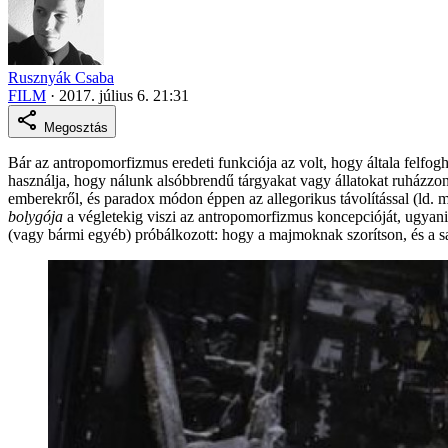
Rusznyák Csaba
FILM
·
2017. július 6. 21:31
Megosztás
Bár az antropomorfizmus eredeti funkciója az volt, hogy általa felfog
használja, hogy nálunk alsóbbrendű tárgyakat vagy állatokat ruházzon 
emberekről, és paradox módon éppen az allegorikus távolítással (ld. m
bolygója
a végletekig viszi az antropomorfizmus koncepcióját, ugyani
(vagy bármi egyéb) próbálkozott: hogy a majmoknak szorítson, és a sa