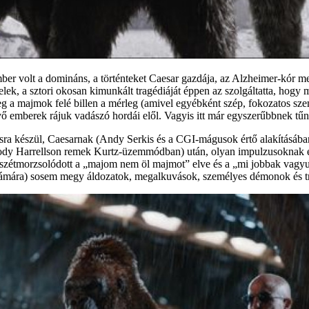
ber volt a domináns, a történteket Caesar gazdája, az Alzheimer-kór m
ek, a sztori okosan kimunkált tragédiáját éppen az szolgáltatta, hogy 
g a majmok felé billen a mérleg (amivel egyébként szép, fokozatos szem
 emberek rájuk vadászó hordái elől. Vagyis itt már egyszerűbbnek tűni
sra készül, Caesarnak (Andy Serkis és a CGI-mágusok értő alakításában
(Woody Harrellson remek Kurtz-üzemmódban) után, olyan impulzusoknak
zétmorzsolódott a „majom nem öl majmot” elve és a „mi jobbak vagyunk 
számára) sosem megy áldozatok, megalkuvások, személyes démonok és tr