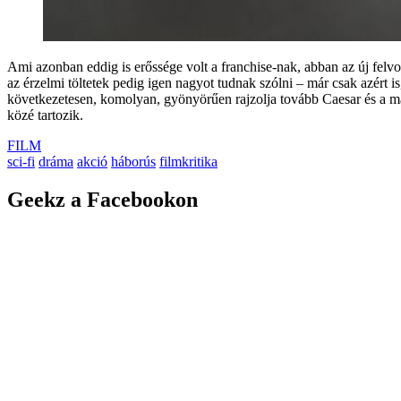
Ami azonban eddig is erőssége volt a franchise-nak, abban az új felv
az érzelmi töltetek pedig igen nagyot tudnak szólni – már csak azért i
következetesen, komolyan, gyönyörűen rajzolja tovább Caesar és a m
közé tartozik.
FILM
sci-fi
dráma
akció
háborús
filmkritika
Geekz a Facebookon