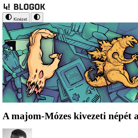
Kinézet
A majom-Mózes kivezeti népét a