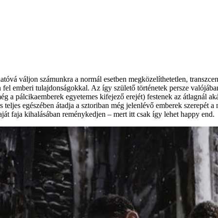
hatóvá váljon számunkra a normál esetben megközelíthetetlen, transzcen
fel emberi tulajdonságokkal. Az így születő történetek persze valójába
ég a pálcikaemberek egyetemes kifejező erejét) festenek az átlagnál aká
s teljes egészében átadja a sztoriban még jelenlévő emberek szerepét a
ját faja kihalásában reménykedjen – mert itt csak így lehet happy end.