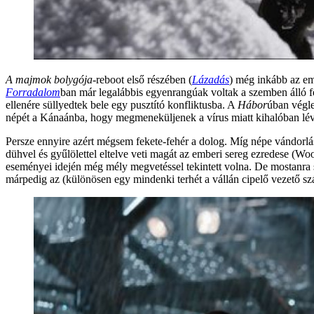
A majmok bolygója
-reboot első részében (
Lázadás
) még inkább az em
Forradalom
ban már legalábbis egyenrangúak voltak a szemben álló fel
ellenére süllyedtek bele egy pusztító konfliktusba. A
Hábor
úban végle
népét a Kánaánba, hogy megmeneküljenek a vírus miatt kihalóban lévő
Persze ennyire azért mégsem fekete-fehér a dolog. Míg népe vándorlá
dühvel és gyűlölettel eltelve veti magát az emberi sereg ezredese 
eseményei idején még mély megvetéssel tekintett volna. De mostanra s
márpedig az (különösen egy mindenki terhét a vállán cipelő vezető 