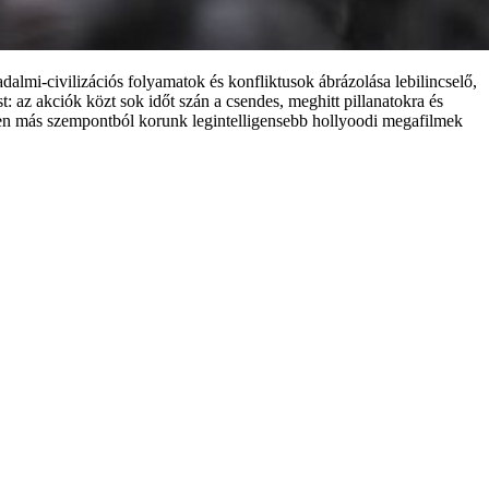
sadalmi-civilizációs folyamatok és konfliktusok ábrázolása lebilincselő,
 az akciók közt sok időt szán a csendes, meghitt pillanatokra és
n más szempontból korunk legintelligensebb hollyoodi megafilmek