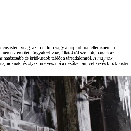
dens isteni világ, az irodalom vagy a popkultúra jellemzően arra
n nem az említett tárgyakról vagy állatokról szólnak, hanem az
r hatásosabb és kritikusabb tablót a társadalomról.
A majmok
 majmoknak, és olyasmire veszi rá a nézőket, amivel kevés blockbuster