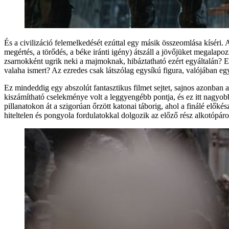
És a civilizáció felemelkedését ezúttal egy másik összeomlása kíséri. 
megértés, a törődés, a béke iránti igény) átszáll a jövőjüket megala
zsarnokként ugrik neki a majmoknak, hibáztatható ezért egyáltalán? El
valaha ismert? Az ezredes csak látszólag egysíkú figura, valójában egy
Ez mindeddig egy abszolút fantasztikus filmet sejtet, sajnos azonba
kiszámítható cselekménye volt a leggyengébb pontja, és ez itt nagyobb
pillanatokon át a szigorúan őrzött katonai táborig, ahol a finálé elők
hiteltelen és pongyola fordulatokkal dolgozik az előző rész alkotópár