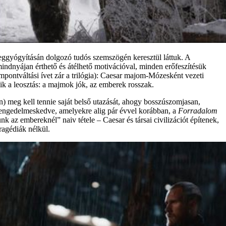
eggyógyításán dolgozó tudós szemszögén keresztül láttuk. A
mindnyájan érthető és átélhető motivációval, minden erőfeszítésük
pontváltási ívet zár a trilógia): Caesar majom-Mózesként vezeti
k a leosztás: a majmok jók, az emberek rosszak.
) meg kell tennie saját belső utazását, ahogy bosszúszomjasan,
 engedelmeskedve, amelyekre alig pár évvel korábban, a
Forradalom
az embereknél” naiv tétele – Caesar és társai civilizációt építenek,
agédiák nélkül.