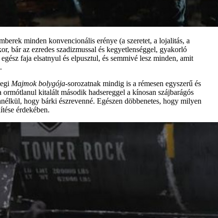
mberek minden konvencionális erénye (a szeretet, a lojalitás, a
kor, bár az ezredes szadizmussal és kegyetlenséggel, gyakorló
egész faja elsatnyul és elpusztul, és semmivé lesz minden, amit
.
egi
Majmok bolygója
-sorozatnak mindig is a rémesen egyszerű és
a ormótlanul kitalált második hadsereggel a kínosan szájbarágós
ség anélkül, hogy bárki észrevenné. Egészen döbbenetes, hogy milyen
dítése érdekében.