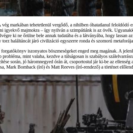
A vég markában tehetetlenül vergődő, a nihilben óhatatlanul feloldódó e
pozni igyekvő majmokra – így nyilván a szimpátiánk is az övék. Ugyanak
végre ki ne őrülne bele annak tudatába és a látványába, hogy lassan az 
 torz haláltáncát járó civilizáció egyszerre ronda és szomorú metaforája
n a forgatókönyv iszonyatos böszmeségeket enged meg magának. A jelenl
 probléma, mint valaha, kezdve a túlságosan is szabályos szálelvarrásr
észítése során, jó háromnegyed órán át, csoportostul jár ki-be az ellen
osa, Mark Bomback (író) és Matt Reeves (író-rendező) a történet előlen