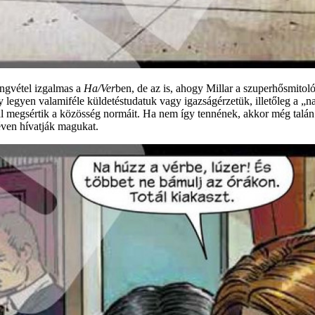
angvétel izgalmas a
Ha/Ver
ben, de az is, ahogy Millar a szuperhősmitol
egyen valamiféle küldetéstudatuk vagy igazságérzetük, illetőleg a „nagy
l megsértik a közösség normáit. Ha nem így tennének, akkor még talán
ven hívatják magukat.