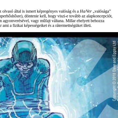
 olvasó által is ismert képregényes valóság és a
Ha/Ver
„valósága”
uperhőshősre), döntenie kell, hogy viszi-e tovább az alapkoncepciót,
n agyonverésével, vagy műfajt váltana. Millar ehelyett behozza
i a fizikai képességeiket és a rátermettségüket illeti.