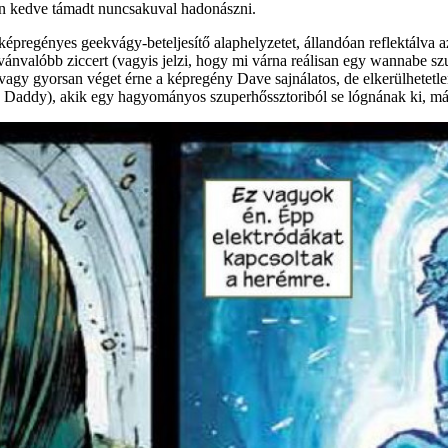
n kedve támadt nuncsakuval hadonászni.
épregényes geekvágy-beteljesítő alaphelyzetet, állandóan reflektálva az
vánvalóbb ziccert (vagyis jelzi, hogy mi várna reálisan egy wannabe sz
agy gyorsan véget érne a képregény Dave sajnálatos, de elkerülhetetle
Daddy), akik egy hagyományos szuperhőssztoriból se lógnának ki, már am