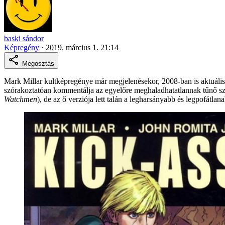
baski sándor
Képregény
·
2019. március 1. 21:14
Megosztás
Mark Millar kultképregénye már megjelenésekor, 2008-ban is aktuális v
szórakoztatóan kommentálja az egyelőre meghaladhatatlannak tűnő szu
Watchmen
), de az ő verziója lett talán a legharsányabb és legpofátlan