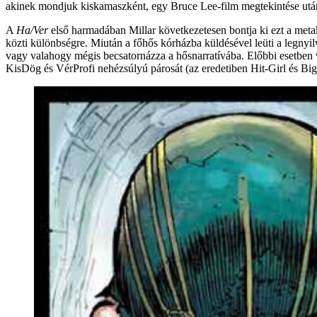
akinek mondjuk kiskamaszként, egy Bruce Lee-film megtekintése utá
A
Ha/Ver
első harmadában Millar következetesen bontja ki ezt a metak
közti különbségre. Miután a főhős kórházba küldésével leüti a legnyil
vagy valahogy mégis becsatornázza a hősnarratívába. Előbbi esetben v
KisDög és VérProfi nehézsúlyú párosát (az eredetiben Hit-Girl és Big 