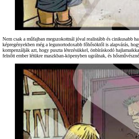
Nem csak a műfajban megszokottnál jóval realistább és cinikusabb h
képregényekben még a legunortodoxabb főhősöktől is alapvárás, hogy l
kompenzálják azt, hogy puszta létezésükkel, önbíráskodó hajlamaikka
felnőtt ember létükre maszkban-köpenyben ugrálnak, és hősművészné