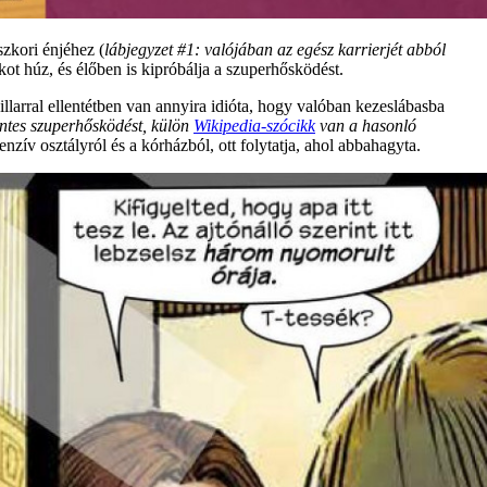
zkori énjéhez (
lábjegyzet #1: valójában az egész karrierjét abból
ot húz, és élőben is kipróbálja a szuperhősködést.
llarral ellentétben van annyira idióta, hogy valóban kezeslábasba
éntes szuperhősködést, külön
Wikipedia-szócikk
van a hasonló
enzív osztályról és a kórházból, ott folytatja, ahol abbahagyta.