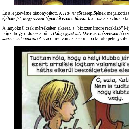
És a legkevésbé túlbonyolított. A
Ha/Ver
főszereplőjének megalkotásak
építette fel, hogy sosem lépett túl ezen a fázison
), ahhoz a sráchoz, ak
A lányoknál csak mérsékelten sikeres, a „biosztanárnőre recskázó” kép
bújik, hogy üldözze a bűnt. (
Lábjegyzet #2: Dave természetesen tévese
szerencsétlenekről.
) A srácot nyilván az első útjába kerülő pehelysúlyú