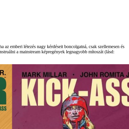
tha az emberi létezés nagy kérdéseit boncolgatná, csak szellemesen és
nstruálni a mainstream képregények legnagyobb mítoszát (lásd: