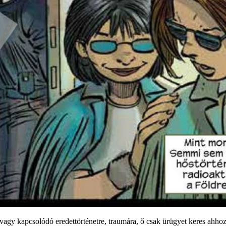
agy kapcsolódó eredettörténetre, traumára, ő csak ürügyet keres ahhoz, 