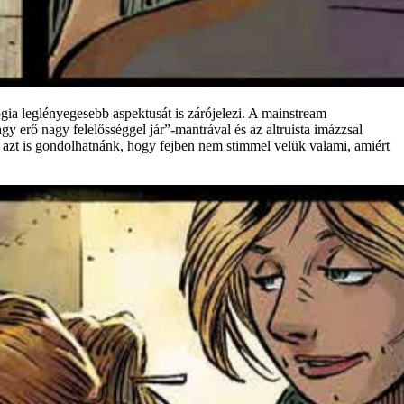
ógia leglényegesebb aspektusát is zárójelezi. A mainstream
 erő nagy felelősséggel jár”-mantrával és az altruista imázzsal
 azt is gondolhatnánk, hogy fejben nem stimmel velük valami, amiért