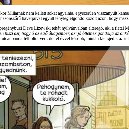
or Millarnak nem kellett sokat agyalnia, egyszerűen visszanyúlt kamas
i hasonszőrű haverjaival együtt tényleg elgondolkozott azon, hogy maszk
regénybuzi Dave Lizewski tehát nyilvánvalóan alteregó, aki a fiatal Mi
n hiszi azt, hogy ő az első átlagember, aki jó ötletnek gondolja az önk
 utcai banda félholtra veri, de fél évvel később, miután kiengedik az int