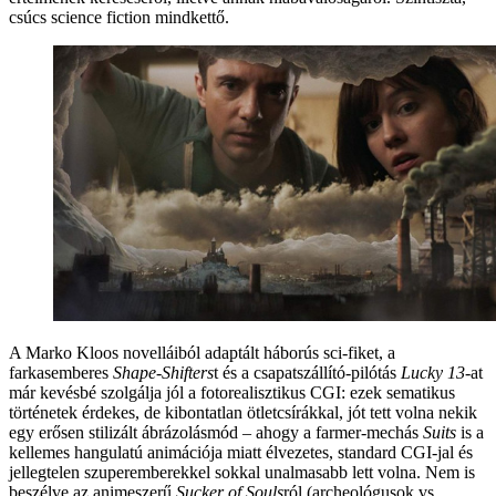
csúcs science fiction mindkettő.
A Marko Kloos novelláiból adaptált háborús sci-fiket, a
farkasemberes
Shape-Shifters
t és a csapatszállító-pilótás
Lucky 13
-at
már kevésbé szolgálja jól a fotorealisztikus CGI: ezek sematikus
történetek érdekes, de kibontatlan ötletcsírákkal, jót tett volna nekik
egy erősen stilizált ábrázolásmód – ahogy a farmer-mechás
Suits
is a
kellemes hangulatú animációja miatt élvezetes, standard CGI-jal és
jellegtelen szuperemberekkel sokkal unalmasabb lett volna. Nem is
beszélve az animeszerű
Sucker of Souls
ról (archeológusok vs