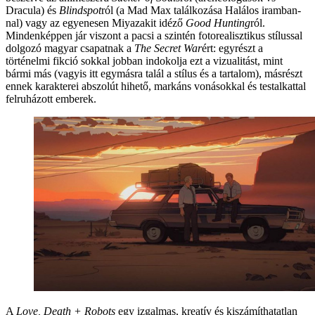
Dracula) és
Blindspot
ról (a Mad Max találkozása Halálos iramban-
nal) vagy az egyenesen Miyazakit idéző
Good Hunting
ról.
Mindenképpen jár viszont a pacsi a szintén fotorealisztikus stílussal
dolgozó magyar csapatnak a
The Secret War
ért: egyrészt a
történelmi fikció sokkal jobban indokolja ezt a vizualitást, mint
bármi más (vagyis itt egymásra talál a stílus és a tartalom), másrészt
ennek karakterei abszolút hihető, markáns vonásokkal és testalkattal
felruházott emberek.
A
Love, Death + Robots
egy izgalmas, kreatív és kiszámíthatatlan