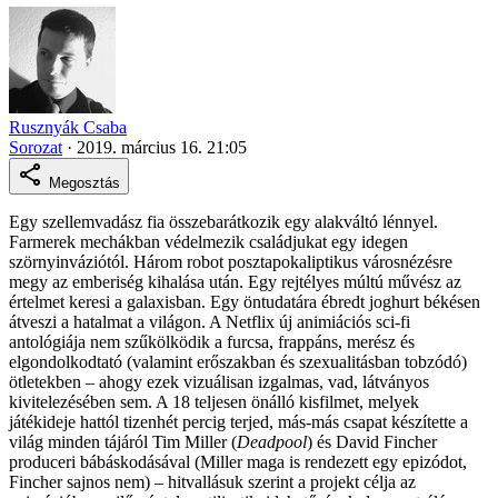
Rusznyák Csaba
Sorozat
·
2019. március 16. 21:05
Megosztás
Egy szellemvadász fia összebarátkozik egy alakváltó lénnyel.
Farmerek mechákban védelmezik családjukat egy idegen
szörnyinváziótól. Három robot posztapokaliptikus városnézésre
megy az emberiség kihalása után. Egy rejtélyes múltú művész az
értelmet keresi a galaxisban. Egy öntudatára ébredt joghurt békésen
átveszi a hatalmat a világon. A Netflix új animiációs sci-fi
antológiája nem szűkölködik a furcsa, frappáns, merész és
elgondolkodtató (valamint erőszakban és szexualitásban tobzódó)
ötletekben – ahogy ezek vizuálisan izgalmas, vad, látványos
kivitelezésében sem. A 18 teljesen önálló kisfilmet, melyek
játékideje hattól tizenhét percig terjed, más-más csapat készítette a
világ minden tájáról Tim Miller (
Deadpool
) és David Fincher
produceri bábáskodásával (Miller maga is rendezett egy epizódot,
Fincher sajnos nem) – hitvallásuk szerint a projekt célja az