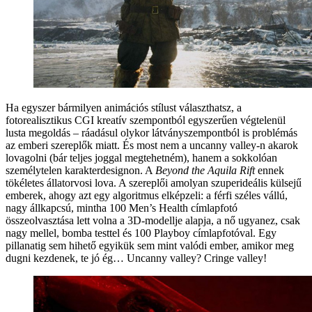
Ha egyszer bármilyen animációs stílust választhatsz, a
fotorealisztikus CGI kreatív szempontból egyszerűen végtelenül
lusta megoldás – ráadásul olykor látványszempontból is problémás
az emberi szereplők miatt. És most nem a uncanny valley-n akarok
lovagolni (bár teljes joggal megtehetném), hanem a sokkolóan
személytelen karakterdesignon. A
Beyond the Aquila Rift
ennek
tökéletes állatorvosi lova. A szereplői amolyan szuperideális külsejű
emberek, ahogy azt egy algoritmus elképzeli: a férfi széles vállú,
nagy állkapcsú, mintha 100 Men’s Health címlapfotó
összeolvasztása lett volna a 3D-modellje alapja, a nő ugyanez, csak
nagy mellel, bomba testtel és 100 Playboy címlapfotóval. Egy
pillanatig sem hihető egyikük sem mint valódi ember, amikor meg
dugni kezdenek, te jó ég… Uncanny valley? Cringe valley!