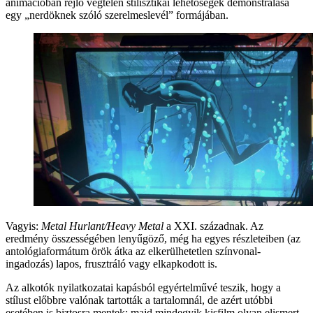
animációban rejlő végtelen stilisztikai lehetőségek demonstrálása
egy „nerdöknek szóló szerelmeslevél” formájában.
Vagyis:
Metal Hurlant/Heavy Metal
a XXI. századnak. Az
eredmény összességében lenyűgöző, még ha egyes részleteiben (az
antológiaformátum örök átka az elkerülhetetlen színvonal-
ingadozás) lapos, frusztráló vagy elkapkodott is.
Az alkotók nyilatkozatai kapásból egyértelművé teszik, hogy a
stílust előbbre valónak tartották a tartalomnál, de azért utóbbi
esetében is biztosra mentek: majd mindegyik kisfilm olyan elismert