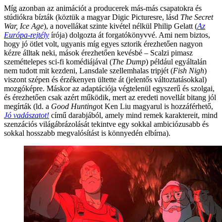
Míg azonban az animációt a producerek más-más csapatokra és
stúdiókra bízták (köztük a magyar Digic Picturesre, lásd
The Secret
War, Ice Age
), a novellákat szinte kivétel nélkül Philip Gelatt (
Az
Európa-rejtély
írója) dolgozta át forgatókönyvvé. Ami nem biztos,
hogy jó ötlet volt, ugyanis míg egyes sztorik érezhetően nagyon
kézre álltak neki, mások érezhetően kevésbé – Scalzi pimasz
szeméttelepes sci-fi komédiájával (
The Dump
) például egyáltalán
nem tudott mit kezdeni, Lansdale szellemhalas tripjét (
Fish Nigh
)
viszont szépen és érzékenyen ültette át (jelentős változtatásokkal)
mozgóképre. Máskor az adaptációja végtelenül egyszerű és szolgai,
és érezhetően csak azért működik, mert az eredeti novellát bitang jól
megírták (ld. a
Good Hunting
ot Ken Liu magyarul is hozzáférhető,
Jó vadászatot!
című darabjából, amely mind remek karaktereit, mind
szenzációs világábrázolását tekintve egy sokkal ambiciózusabb és
sokkal hosszabb megvalósítást is könnyedén elbírna).