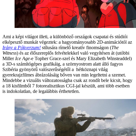
Ami a képi világot illeti, a különböző országok csapatai és stúdiói
elképesztő munkát végeztek: a hagyományosabb 2D-animációtól az
Irány a Pókverzum!
stílusára rímelő kreatív finomságon (
The
Witness
) és az élőszereplős felvételekkel való vegyítésen át (utóbbi
Miller
Ice Age
-e Topher Grace-szel és Mary Elizabeth Winsteaddel)
a 3D-s számítógépes grafikáig, a szörnyostrom alatt álló fagyos
Szibéria gyönyörű valószerűségétől a hétköznapi világ
gyerekrajzfilmes ábrázolásáig bőven van min legeltetni a szemet.
Mindebbe a vizuális változatosságba csak az rondít bele kicsit, hogy
a 18 kisfilmből 7 fotorealisztikus CGI-jal készült, ami több esetben
is indokolatlan, de legalábbis érthetetlen.