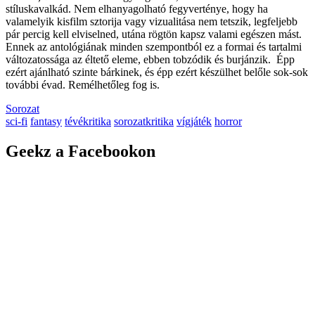
stíluskavalkád. Nem elhanyagolható fegyverténye, hogy ha
valamelyik kisfilm sztorija vagy vizualitása nem tetszik, legfeljebb
pár percig kell elviselned, utána rögtön kapsz valami egészen mást.
Ennek az antológiának minden szempontból ez a formai és tartalmi
változatossága az éltető eleme, ebben tobzódik és burjánzik. Épp
ezért ajánlható szinte bárkinek, és épp ezért készülhet belőle sok-sok
további évad. Remélhetőleg fog is.
Sorozat
sci-fi
fantasy
tévékritika
sorozatkritika
vígjáték
horror
Geekz a Facebookon