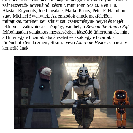
zsánerszerzők novelláiból készült, mint John Scalzi, Ken Liu,
Alastair Reynolds, Joe Lansdale, Marko Kloos, Peter F. Hamilton
vagy Michael Swanwick. Az epizódok ennek megfelelően
műfajukat, történetüket, stílusukat, cselekményük helyét és idejét
tekintve is változatosak – éppúgy van hely a
Beyond the Aquila Rift
felfoghatatlan galaktikus messzeségben játszódó űrhorrorának, mint
a Hitler egyre bizarrabb haláleseteit és azok egyre bizarrabb
történelmi következményeit sorra vevő
Alternate Histories
harsány
komédiájának.