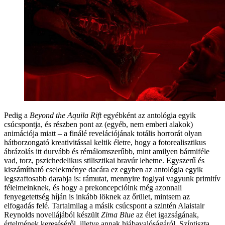
Pedig a
Beyond the Aquila Rift
egyébként az antológia egyik
csúcspontja, és részben pont az (egyéb, nem emberi alakok)
animációja miatt – a finálé revelációjának totális horrorát olyan
hátborzongató kreativitással keltik életre, hogy a fotorealisztikus
ábrázolás itt durvább és rémálomszerűbb, mint amilyen bármiféle
vad, torz, pszichedelikus stilisztikai bravúr lehetne. Egyszerű és
kiszámítható cselekménye dacára ez egyben az antológia egyik
legszaftosabb darabja is: rámutat, mennyire foglyai vagyunk primitív
félelmeinknek, és hogy a prekoncepcióink még azonnali
fenyegetettség híján is inkább löknek az őrület, mintsem az
elfogadás felé. Tartalmilag a másik csúcspont a szintén Alaistair
Reynolds novellájából készült
Zima Blue
az élet igazságának,
értelmének kereséséről, illetve annak hiábavalóságáról. Színtiszta,