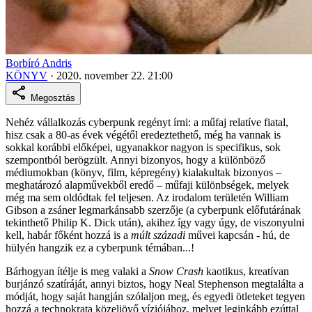
Borbíró Andris
KÖNYV
·
2020. november 22. 21:00
Megosztás
Nehéz vállalkozás cyberpunk regényt írni: a műfaj relatíve fiatal,
hisz csak a 80-as évek végétől eredeztethető, még ha vannak is
sokkal korábbi előképei, ugyanakkor nagyon is specifikus, sok
szempontból berögzült.
Annyi bizonyos, hogy a különböző
médiumokban (könyv, film, képregény) kialakultak bizonyos –
meghatározó alapművekből eredő – műfaji különbségek, melyek
még ma sem oldódtak fel teljesen. Az irodalom területén William
Gibson a zsáner legmarkánsabb szerzője (a cyberpunk előfutárának
tekinthető Philip K. Dick után), akihez így vagy úgy, de viszonyulni
kell, habár főként hozzá is a
múlt századi
művei kapcsán - hú, de
hülyén hangzik ez a cyberpunk témában...!
Bárhogyan ítélje is meg valaki a
Snow Crash
kaotikus, kreatívan
burjánzó szatíráját, annyi biztos, hogy Neal Stephenson megtalálta a
módját, hogy saját hangján szólaljon meg, és egyedi ötleteket tegyen
hozzá a
technokrata közeljövő víziójához, melyet leginkább ezúttal