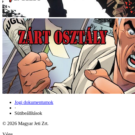
Jogi dokumentumok
·
Sütibeállítások
© 2026 Magyar Jeti Zrt.
Vége