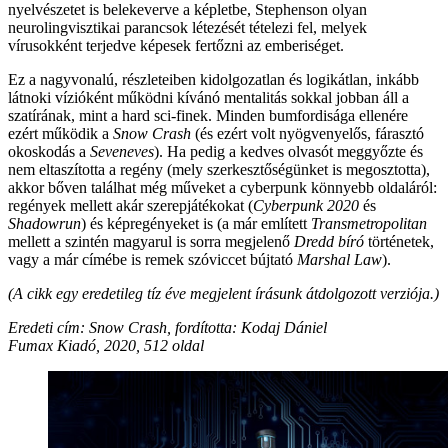
nyelvészetet is belekeverve a képletbe, Stephenson olyan
neurolingvisztikai parancsok létezését tételezi fel, melyek
vírusokként terjedve képesek fertőzni az emberiséget.
Ez a nagyvonalú, részleteiben kidolgozatlan és logikátlan, inkább
látnoki vízióként működni kívánó mentalitás sokkal jobban áll a
szatírának, mint a hard sci-finek. Minden bumfordisága ellenére
ezért működik a
Snow Crash
(és ezért volt nyögvenyelős, fárasztó
okoskodás a
Seveneves
). Ha pedig a kedves olvasót meggyőzte és
nem eltaszította a regény (mely szerkesztőségünket is megosztotta),
akkor bőven találhat még műveket a cyberpunk könnyebb oldaláról:
regények mellett akár szerepjátékokat (
Cyberpunk 2020
és
Shadowrun
) és képregényeket is (a már említett
Transmetropolitan
mellett a szintén magyarul is sorra megjelenő
Dredd bíró
történetek,
vagy a már címébe is remek szóviccet bújtató
Marshal Law
).
(A cikk egy eredetileg tíz éve megjelent írásunk átdolgozott verziója.)
Eredeti cím: Snow Crash, fordította: Kodaj Dániel
Fumax Kiadó, 2020, 512 oldal