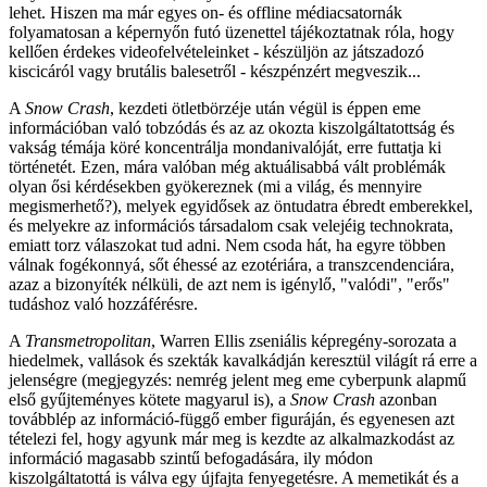
lehet. Hiszen ma már egyes on- és offline médiacsatornák
folyamatosan a képernyőn futó üzenettel tájékoztatnak róla, hogy
kellően érdekes videofelvételeinket - készüljön az játszadozó
kiscicáról vagy brutális balesetről - készpénzért megveszik...
A
Snow Crash
, kezdeti ötletbörzéje után végül is éppen eme
információban való tobzódás és az az okozta kiszolgáltatottság és
vakság témája köré koncentrálja mondanivalóját, erre futtatja ki
történetét. Ezen, mára valóban még aktuálisabbá vált problémák
olyan ősi kérdésekben gyökereznek (mi a világ, és mennyire
megismerhető?), melyek egyidősek az öntudatra ébredt emberekkel,
és melyekre az információs társadalom csak velejéig technokrata,
emiatt torz válaszokat tud adni. Nem csoda hát, ha egyre többen
válnak fogékonnyá, sőt éhessé az ezotériára, a transzcendenciára,
azaz a bizonyíték nélküli, de azt nem is igénylő, "valódi", "erős"
tudáshoz való hozzáférésre.
A
Transmetropolitan
, Warren Ellis zseniális képregény-sorozata a
hiedelmek, vallások és szekták kavalkádján keresztül világít rá erre a
jelenségre (megjegyzés: nemrég jelent meg eme cyberpunk alapmű
első gyűjteményes kötete magyarul is), a
Snow Crash
azonban
továbblép az információ-függő ember figuráján, és egyenesen azt
tételezi fel, hogy agyunk már meg is kezdte az alkalmazkodást az
információ magasabb szintű befogadására, ily módon
kiszolgáltatottá is válva egy újfajta fenyegetésre. A memetikát és a