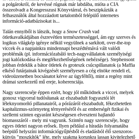
a polgárokról, de kevéssé rúgnak már labdába, mióta a CIA
összeolvadt a Kongresszusi Könyvtárral, és beszipkázták a
felhasználók által hozzáadott tartalomból felépülő internetes
információ-adatbázisokat is...
Talán ennyiből is látszik, hogy a
Snow Crash
vad
ötletkavalkádjában észrevétlen természetességgel, ám egy szerves és
logikus világkép igénye nélkül vegyülnek a sarkított, over-the-top
viccek és a napjainkra mindennapi beszédtémává vált valódi
problémák (pl. információzabáló tech-nagyvállalatok személyiségi
jogi kalózkodása és megfékezhetőségének nehézsége). Stephensont
jobban érdeklik a bátor ötletek és groteszk csúcspillanatok (a Maffia
elkéső futárjainak kivégzését személyesen a cég elnöke rendeli el,
videoüzenetben bocsánatot kérve az ügyféltől), mint a regény mint
drámai szerkezetű mű ereje, koherenciája.
Nagy szerencséje éppen ezért, hogy jól működnek a viccei, melyek
gonosz vigyorral tudósítanak az elszabadult fogyasztói lét
léleknyomorító pillanatairól, a pórázáról elszabadult, fékezhetetlen
kapitalizmus-szörnyeteg térnyeréséről és az emberségét fizikai és
szellemi szinten egyaránt készségesen elveszteni hajlandó
biomasszáról - mely mi vagyunk. Szintén nagy szerencséje, hogy
egyes ötletei nagyon erősek. Ilyen például a híradás folyamatába
beépülő helyszíni információgyűjtésből és eladásból élő szenzoros-
kütyüs "moszkítók" léte, mely szakma korunkra lassan kivitelezhető