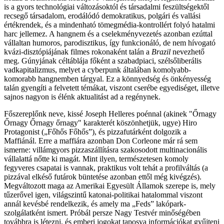
is a gyors technológiai változásoktól és társadalmi feszültségektől
recsegő társadalom, erodálódó demokratikus, polgári és vallási
értékrendek, és a mindenható tömegmédia-kontrollért folyó hatalmi
harc jellemez. A hangnem és a cselekményvezetés azonban ezúttal
vállaltan humoros, parodisztikus, így funkcionáló, de nem hívogató
kvázi-disztópiájának filmes rokonaként talán a
Brazil
nevezhető
meg. Gúnyjának céltáblája főként a szabadpiaci, szélsőliberális
vadkapitalizmus, melyet a cyberpunk általában komolyabb-
komorabb hangnemben tárgyal. Ez a könnyedség és önkényesség
talán gyengíti a felvetett témákat, viszont cserébe egyediséget, illetve
sajnos nagyon is élénk aktualitást ad a regénynek.
Főszereplőnk neve, kissé Joseph Helleres poénnal
(akinek "Őrnagy
Őrnagy Őrnagy őrnagy" karakterét köszönhetjük, ugye)
Hiro
Protagonist („Főhős Főhős”), és pizzafutárként dolgozik a
Maffiánál. Erre a maffiára azonban Don Corleone már rá sem
ismerne: villámgyors pizzaszállításra szakosodott multinacionális
vállalattá nőtte ki magát. Mint ilyen, természetesen komoly
fegyveres csapatai is vannak, praktikus volt tehát a profilváltás (a
pizzával elkéső futárok büntetése azonban ettől még kivégzés).
Megváltozott maga az
Amerikai Egyesült Államok szerepe is, mely
tűzerővel igen, világszintű katonai-politikai hatalommal viszont
annál kevésbé
rendelkezik, és amely ma
„Feds” lakópark-
szolgálatként ismert. Próbál persze Nagy Testvér minőségében
továbbra is létezni, és emberi jogokat taposva információkat gyűjteni