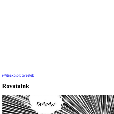
@geekblog tweetek
Rovataink