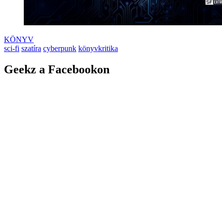
KÖNYV
sci-fi
szatíra
cyberpunk
könyvkritika
Geekz a Facebookon