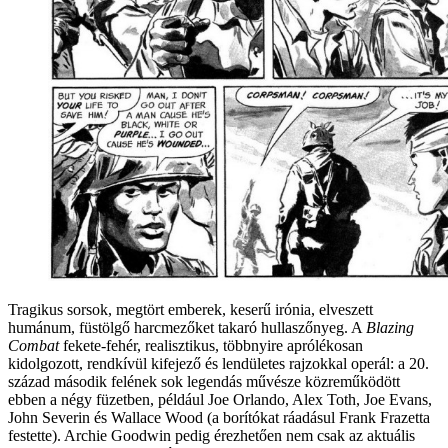
Tragikus sorsok, megtört emberek, keserű irónia, elveszett
humánum, füstölgő harcmezőket takaró hullaszőnyeg. A
Blazing
Combat
fekete-fehér, realisztikus, többnyire aprólékosan
kidolgozott, rendkívül kifejező és lendületes rajzokkal operál: a 20.
század második felének sok legendás művésze közreműködött
ebben a négy füzetben, például Joe Orlando, Alex Toth, Joe Evans,
John Severin és Wallace Wood (a borítókat ráadásul Frank Frazetta
festette). Archie Goodwin pedig érezhetően nem csak az aktuális