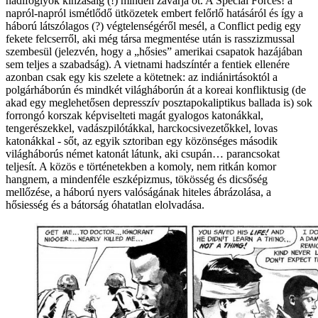
hadifoglyok kínzásáig (!) minden zavarja őt. A Special Forces! a
napról-napról ismétlődő ütközetek embert felőrlő hatásáról és így a
háború látszólagos (?) végtelenségéről mesél, a Conflict pedig egy
fekete felcserről, aki még társa megmentése után is rasszizmussal
szembesül (jelezvén, hogy a „hősies” amerikai csapatok hazájában
sem teljes a szabadság). A vietnami hadszíntér a fentiek ellenére
azonban csak egy kis szelete a kötetnek: az indiánirtásoktól a
polgárháborún és mindkét világháborún át a koreai konfliktusig (de
akad egy meglehetősen depresszív posztapokaliptikus ballada is) sok
forrongó korszak képviselteti magát gyalogos katonákkal,
tengerészekkel, vadászpilótákkal, harckocsivezetőkkel, lovas
katonákkal - sőt, az egyik sztoriban egy közönséges második
világháborús német katonát látunk, aki csupán… parancsokat
teljesít. A közös e történetekben a komoly, nem ritkán komor
hangnem, a mindenféle eszképizmus, tökösség és dicsőség
mellőzése, a háború nyers valóságának hiteles ábrázolása, a
hősiesség és a bátorság óhatatlan elolvadása.