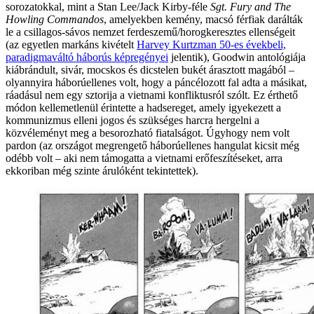
sorozatokkal, mint a Stan Lee/Jack Kirby-féle
Sgt. Fury and The
Howling Commandos
, amelyekben kemény, macsó férfiak darálták
le a csillagos-sávos nemzet ferdeszemű/horogkeresztes ellenségeit
(az egyetlen markáns kivételt
Harvey Kurtzman 50-es évekbeli,
paradigmaváltó háborús képregényei
jelentik), Goodwin antológiája
kiábrándult, sivár, mocskos és dicstelen bukét árasztott magából –
olyannyira háborúellenes volt, hogy a páncélozott fal adta a másikat,
ráadásul nem egy sztorija a vietnami konfliktusról szólt. Ez érthető
módon kellemetlenül érintette a hadsereget, amely igyekezett a
kommunizmus elleni jogos és szükséges harcra hergelni a
közvéleményt meg a besorozható fiatalságot. Úgyhogy nem volt
pardon (az országot megrengető háborúellenes hangulat kicsit még
odébb volt – aki nem támogatta a vietnami erőfeszítéseket, arra
ekkoriban még szinte árulóként tekintettek).