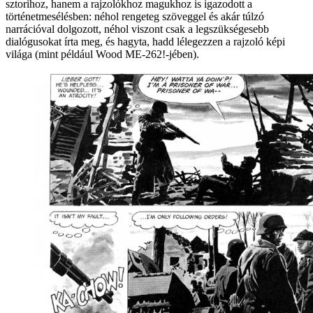
sztorihoz, hanem a rajzolókhoz magukhoz is igazodott a
történetmesélésben: néhol rengeteg szöveggel és akár túlzó
narrációval dolgozott, néhol viszont csak a legszükségesebb
dialógusokat írta meg, és hagyta, hadd lélegezzen a rajzoló képi
világa (mint például Wood ME-262!-jében).