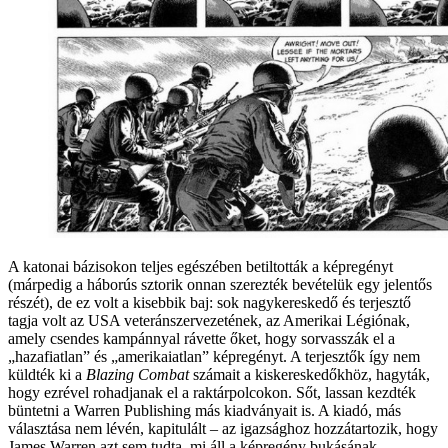
A katonai bázisokon teljes egészében betiltották a képregényt
(márpedig a háborús sztorik onnan szerezték bevételük egy jelentős
részét), de ez volt a kisebbik baj: sok nagykereskedő és terjesztő
tagja volt az USA veteránszervezetének, az Amerikai Légiónak,
amely csendes kampánnyal rávette őket, hogy sorvasszák el a
„hazafiatlan” és „amerikaiatlan” képregényt. A terjesztők így nem
küldték ki a
Blazing Combat
számait a kiskereskedőkhöz, hagyták,
hogy ezrével rohadjanak el a raktárpolcokon. Sőt, lassan kezdték
büntetni a Warren Publishing más kiadványait is. A kiadó, más
választása nem lévén, kapitulált – az igazsághoz hozzátartozik, hogy
James Warren azt sem tudta, mi áll a képregény bukásának