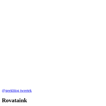
@geekblog tweetek
Rovataink