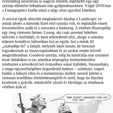
évtizedekig beszerezni se nagyon lehetett, legfeljebb egy-egy
sztorija időnként felbukkant más gyűjteményekben. Végül 2018-ban
a Fantagraphics kiadta mind a négy részt egyetlen kötetben.
A sorozat egyik abszolút meghatározó darabja a Landscape: ez
annak idején a második füzet első sztorija volt, és leginkább ennek
köszönhetően szállt rá a sorozatra a hadsereg. A történet főszereplője
egy öreg vietnami farmer, Luong, aki csak szeretné békében
művelni a rizsföldjét, és most tehetetlenül nézi, ahogy a számára
teljesen homályos háborúban hol az egyik, hol a másik fél
„szabadítja fel” a faluját, melynek lakói lassan, de biztosan
fogyatkoznak az összecsapásokban és az azokat rendre követő
megtorlásokban. Goodwin sztorija, még ha narrációja mai szemmel
kissé didaktikus is (az amerikai képregény történetmesélési
módszerei a következő két évtizedben sokat fejlődtek, finomodtak),
a maga egyszerűségében kegyetlenül hatásos – színtiszta, zsigeri
kiállás a háború ellen és a humanizmus mellett, keserű látlelet a
vietnami konfliktus értelmetlenségéről és arról, hogy ha fütyülni
kezdenek a golyók, mindenféle zászló és ideológia az ártatlanok
vérében ázik el.