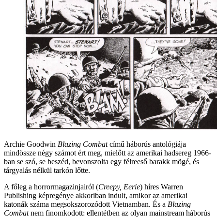
Archie Goodwin
Blazing Combat
című háborús antológiája
mindössze négy számot ért meg, mielőtt az amerikai hadsereg 1966-
ban se szó, se beszéd, bevonszolta egy félreeső barakk mögé, és
tárgyalás nélkül tarkón lőtte.
A főleg a horrormagazinjairól (
Creepy, Eerie
) híres Warren
Publishing képregénye akkoriban indult, amikor az amerikai
katonák száma megsokszorozódott Vietnamban. És a
Blazing
Combat
nem finomkodott: ellentétben az olyan mainstream háborús